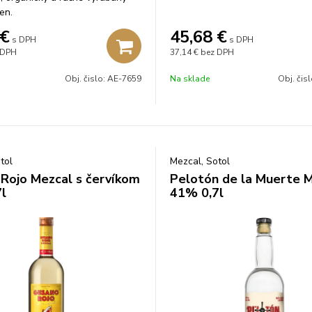
en.
€
45,68
€
s DPH
s DPH
 DPH
37,14 €
bez DPH
Obj. čislo:
AE-7659
Na sklade
Obj. čis
tol
Mezcal, Sotol
Rojo Mezcal s červíkom
Pelotón de la Muerte 
l
41% 0,7l