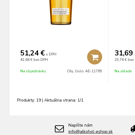
51,24
€
31,69
s DPH
41,66 €
bez DPH
25,76 €
bez
Na objednávku
Obj. čislo:
AE-11785
Na sklade
Produkty:
19
| Aktuálna strana:
1
/
1
Napíšte nám
info@alkohol-eshop.sk