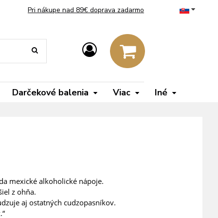
Pri nákupe nad 89€ doprava zadarmo
Darčekové balenia
Viac
Iné
teda mexické alkoholické nápoje.
iel z ohňa.
udzuje aj ostatných cudzopasníkov.
.“