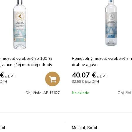
 mezcal vyrobený zo 100 %
Remeselný mezcal vyrobený z n
jvzácnejšej mexickej odrody.
druhov agáve.
€
40,07
€
s DPH
s DPH
 DPH
32,58 €
bez DPH
Obj. čislo:
AE-17627
Na sklade
Obj. čis
tol
Mezcal, Sotol