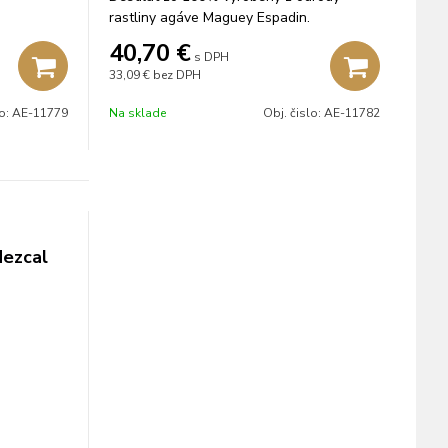
rastliny agáve Maguey Espadin.
40,70
€
s DPH
33,09 €
bez DPH
lo:
AE-11779
Na sklade
Obj. čislo:
AE-11782
Mezcal