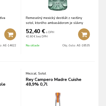
tíva
Remeselný mexický destilát z rastliny
sotol, ktorého ambasádorom je slávny
Lenny Kravitz.
52,40
€
s DPH
42,60 €
bez DPH
lo:
AE-14622
Na sklade
Obj. čislo:
AE-18535
Mezcal, Sotol
Rey Campero Madre Cuishe
ble
48,9% 0,7l