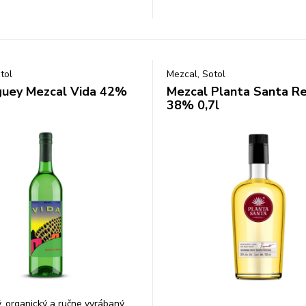
tol
Mezcal, Sotol
uey Mezcal Vida 42%
Mezcal Planta Santa R
38% 0,7l
 organický a ručne vyrábaný