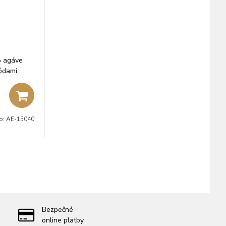
% agáve
ódami.
lo:
AE-15040
Bezpečné
online platby