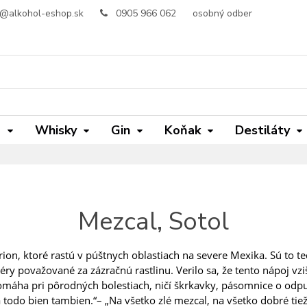
o@alkohol-eshop.sk
0905 966 062
osobný odber
m
Whisky
Gin
Koňak
Destiláty
Mezcal, Sotol
irion, ktoré rastú v púštnych oblastiach na severe Mexika. Sú to 
éry považované za zázračnú rastlinu. Verilo sa, že tento nápoj vziš
 pomáha pri pôrodných bolestiach, ničí škrkavky, pásomnice o odp
 todo bien tambien.“– „Na všetko zlé mezcal, na všetko dobré tiež