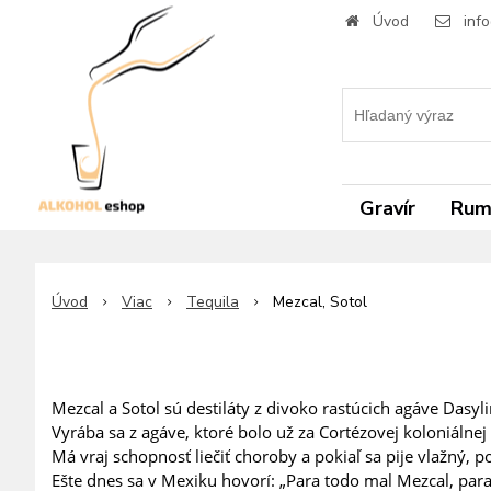
Úvod
inf
Gravír
Ru
Úvod
Viac
Tequila
Mezcal, Sotol
Mezcal a Sotol sú destiláty z divoko rastúcich agáve Dasyl
Vyrába sa z agáve, ktoré bolo už za Cortézovej koloniálnej 
Má vraj schopnosť liečiť choroby a pokiaľ sa pije vlažný,
Ešte dnes sa v Mexiku hovorí: „Para todo mal Mezcal, para