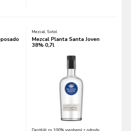
Mezcal, Sotol
eposado
Mezcal Planta Santa Joven
38% 0,7l
Destilát zo 100% vyrobený z odrody