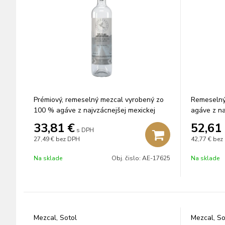
Prémiový, remeselný mezcal vyrobený zo
Remeselný
100 % agáve z najvzácnejšej mexickej
agáve z na
odrody.
33,81
€
52,61
s DPH
27,49 €
bez DPH
42,77 €
bez
Na sklade
Obj. čislo:
AE-17625
Na sklade
Mezcal, Sotol
Mezcal, So