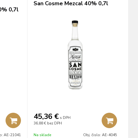
San Cosme Mezcal 40% 0,7l
0% 0,7l
45,36
€
s DPH
36,88 €
bez DPH
lo:
AE-21041
Na sklade
Obj. čislo:
AE-4045