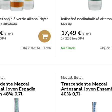
t spája 3 verzie alkoholických
Jedinečná nealkoholická alterna
z alkoholu.
tequily.
€
17,49
€
s DPH
s DPH
 DPH
14,22 €
bez DPH
Obj. čislo:
AE-14666
Na sklade
Obj. čis
tol
Mezcal, Sotol
dente Mezcal
Trascendente Mezcal
al Joven Espadín
Artesanal Joven Ensam
m 48% 0,7l
40% 0,7l