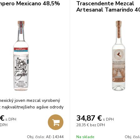
mpero Mexicano 48,5%
Trascendente Mezcal
Artesanal Tamarindo 4
exický joven mezcal vyrobený
 najkvalitnejšieho agáve odrody
xicano.
€
34,87
€
s DPH
s DPH
 DPH
28,35 €
bez DPH
Obj. čislo:
AE-14344
Na sklade
Obj. čis