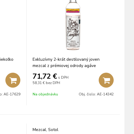
iekoľko
Exkluzívny 2-krát destilovaný joven
mezcal z prémiovej odrody agáve
Karwinskii.
71,72
€
s DPH
58,31 €
bez DPH
lo:
AE-17629
Na objednávku
Obj. čislo:
AE-14342
Mezcal, Sotol