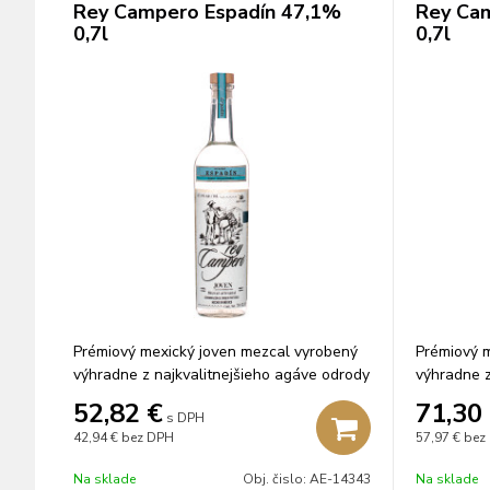
Rey Campero Espadín 47,1%
Rey Ca
0,7l
0,7l
Prémiový mexický joven mezcal vyrobený
Prémiový m
výhradne z najkvalitnejšieho agáve odrody
výhradne z
Espadín.
maguey Me
52,82
€
71,30
s DPH
42,94 €
bez DPH
57,97 €
bez
Na sklade
Obj. čislo:
AE-14343
Na sklade