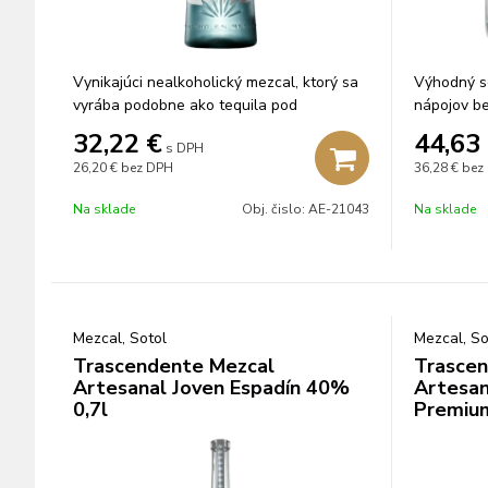
Vynikajúci nealkoholický mezcal, ktorý sa
Výhodný se
vyrába podobne ako tequila pod
nápojov be
dohľadom majstra sveta F1 Lewisa
32,22
€
44,63
s DPH
Hamiltona.
26,20 €
bez DPH
36,28 €
bez
Na sklade
Obj. čislo:
AE-21043
Na sklade
Mezcal, Sotol
Mezcal, So
Trascendente Mezcal
Trascen
Artesanal Joven Espadín 40%
Artesan
0,7l
Premiu