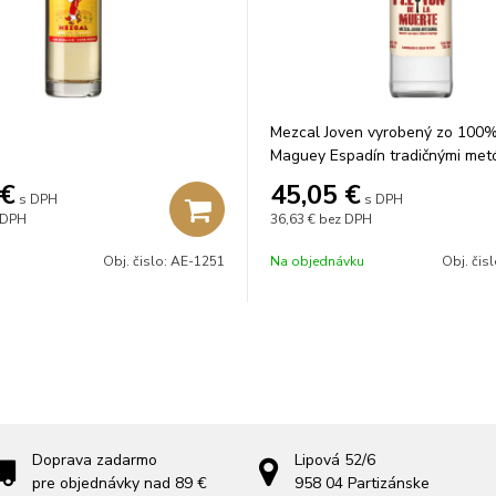
Mezcal Joven vyrobený zo 100
Maguey Espadín tradičnými met
€
45,05
€
s DPH
s DPH
 DPH
36,63 €
bez DPH
Obj. čislo:
AE-1251
Na objednávku
Obj. čis
Doprava zadarmo
Lipová 52/6
pre objednávky nad 89 €
958 04
Partizánske