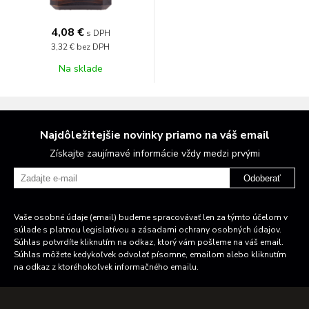
4,08 €
s DPH
3,32 €
bez DPH
Na sklade
Najdôležitejšie novinky priamo na váš email
Získajte zaujímavé informácie vždy medzi prvými
Odoberať
Vaše osobné údaje (email) budeme spracovávať len za týmto účelom v
súlade s platnou legislatívou a zásadami ochrany osobných údajov.
Súhlas potvrdíte kliknutím na odkaz, ktorý vám pošleme na váš email.
Súhlas môžete kedykoľvek odvolať písomne, emailom alebo kliknutím
na odkaz z ktoréhokoľvek informačného emailu.