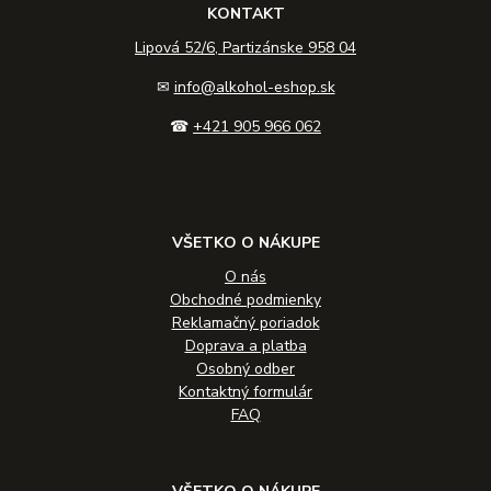
KONTAKT
Lipová 52/6, Partizánske 958 04
✉
info@alkohol-eshop.sk
☎
+421 905 966 062
VŠETKO O NÁKUPE
O nás
Obchodné podmienky
Reklamačný poriadok
Doprava a platba
Osobný odber
Kontaktný formulár
FAQ