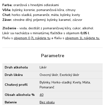
Farba:
oranžová s hnedými odleskami
Vôňa:
bylinky, korenie, pomarančová kôra, citrusy
Chuť:
horko-sladká, pomaranče, mäta, bylinky, kvety
Záver:
stredne dlhý, príjemný, bylinky, karamel, zázvor
Zloženie
- voda, destilát z pomarančovej kôry, cukor, alkohol
Likér sa nachádza v miniatúrnej fľaštičke s objemom
0,05
l
.
Fľašu s
objemom 0,7L nájdete tu
a fľašu s
objemom 1L nájdete tu.
Parametre
Druh alkoholu
Likér
Druh likéru
Ovocný likér, Exotický likér
Bylinky, Horko-sladký, Kvety, Mäta,
Chuťový profil
Pomaranč
Obsah alkoholu %
40
Balenie
Bez obalu