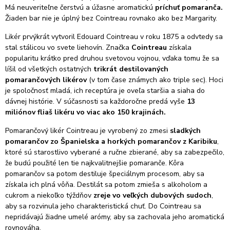
Má neuveriteľne čerstvú a úžasne aromatickú
príchuť pomaranča.
Žiaden bar nie je úplný bez Cointreau rovnako ako bez Margarity.
Likér prvýkrát vytvoril Edouard Cointreau v roku 1875 a odvtedy sa
stal stálicou vo svete liehovín.
Značka
Cointreau
získala
popularitu krátko pred druhou svetovou vojnou, vďaka tomu že sa
líšil od všetkých ostatných
trikrát destilovaných
pomarančových likérov
(v tom čase známych ako triple sec). Hoci
je spoločnosť mladá, ich receptúra je oveľa staršia a siaha do
dávnej histórie. V súčasnosti sa každoročne predá vyše
13
miliónov fliaš likéru
vo viac ako 150 krajinách.
Pomarančový likér Cointreau je vyrobený zo zmesi
sladkých
pomarančov zo Španielska a horkých pomarančov
z Karibiku
,
ktoré sú starostlivo vyberané a ručne zbierané, aby sa zabezpečilo,
že budú použité len tie najkvalitnejšie pomaranče. Kôra
pomarančov sa potom destiluje špeciálnym procesom, aby sa
získala ich plná vôňa. Destilát sa potom zmieša s alkoholom a
cukrom a niekoľko týždňov
zreje vo veľkých dubových sudoch
,
aby sa rozvinula jeho charakteristická chuť.
Do Cointreau sa
nepridávajú žiadne umelé arómy, aby sa zachovala jeho aromatická
rovnováha.