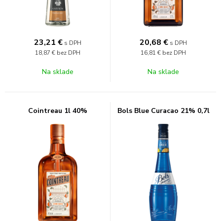
23,21
€
20,68
€
s DPH
s DPH
18,87 €
bez DPH
16,81 €
bez DPH
Na sklade
Na sklade
Cointreau 1l 40%
Bols Blue Curacao 21% 0,7l