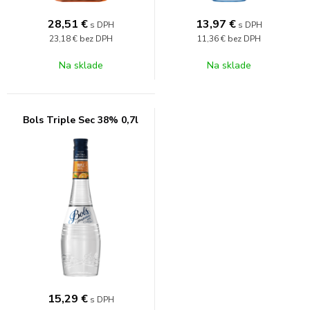
28,51
€
13,97
€
s DPH
s DPH
23,18 €
bez DPH
11,36 €
bez DPH
Na sklade
Na sklade
Bols Triple Sec 38% 0,7l
15,29
€
s DPH