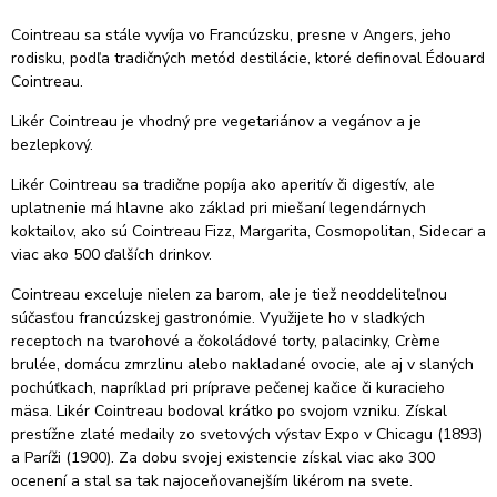
Cointreau sa stále vyvíja vo Francúzsku, presne v Angers, jeho
rodisku, podľa tradičných metód destilácie, ktoré definoval Édouard
Cointreau.
Likér Cointreau je vhodný pre vegetariánov a vegánov a je
bezlepkový.
Likér Cointreau sa tradične popíja ako aperitív či digestív, ale
uplatnenie má hlavne ako základ pri miešaní legendárnych
koktailov, ako sú Cointreau Fizz, Margarita, Cosmopolitan, Sidecar a
viac ako 500 ďalších drinkov.
Cointreau exceluje nielen za barom, ale je tiež neoddeliteľnou
súčasťou francúzskej gastronómie.
Využijete ho v sladkých
receptoch na tvarohové a čokoládové torty, palacinky, Crème
brulée, domácu zmrzlinu alebo nakladané ovocie, ale aj v slaných
pochúťkach, napríklad pri príprave pečenej kačice či kuracieho
mäsa.
Likér Cointreau bodoval krátko po svojom vzniku.
Získal
prestížne zlaté medaily zo svetových výstav Expo v Chicagu (1893)
a Paríži (1900).
Za dobu svojej existencie získal viac ako 300
ocenení a stal sa tak najoceňovanejším likérom na svete.