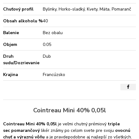
Chuťový profil
Bylinky, Horko-sladký, Kvety, Mäta, Pomaranč
Obsah alkoholu %
40
Balenie
Bez obalu
Objem
0.05
Druh
Dub
sudu/Dozrievanie
Krajina
Francúzsko
Cointreau Mini 40% 0,05l
Cointreau Mini 40% 0,05l
je veľmi chutný prémiový
triple
sec
pomarančový
likér
známy po celom svete pre svoju
ovocnú
chuť a výraznú vôňu
a je pravdepodobne aj najlepší zo všetkých.