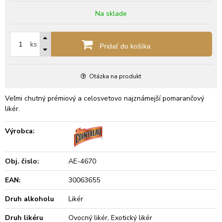
Na sklade
ks
Pridať do košíka
Otázka na produkt
Veľmi chutný prémiový a celosvetovo najznámejší pomarančový
likér.
Výrobca:
Obj. čislo:
AE-4670
EAN:
30063655
Druh alkoholu
Likér
Druh likéru
Ovocný likér, Exotický likér