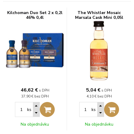
Kilchoman Duo Set 2 x 0,2l
The Whistler Mosaic
46% 0,4l
Marsala Cask Mini 0,05l
46%
46,62
€
5,04
€
s DPH
s DPH
37,90 €
bez DPH
4,10 €
bez DPH
ks
ks
Na objednávku
Na objednávku