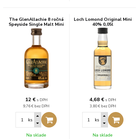
The GlenAllachie 8 ročná
Loch Lomond Original Mini
Speyside Single Malt Mini
40% 0,05l
46% 0,05l
12
€
4,68
€
s DPH
s DPH
9,76 €
bez DPH
3,80 €
bez DPH
ks
ks
Na sklade
Na sklade