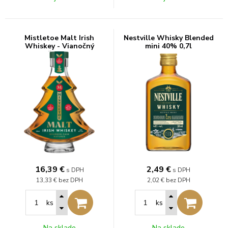
Mistletoe Malt Irish
Nestville Whisky Blended
Whiskey - Vianočný
mini 40% 0,7l
stromček 0,2l 40%
16,39
€
2,49
€
s DPH
s DPH
13,33 €
bez DPH
2,02 €
bez DPH
ks
ks
Na sklade
Na sklade