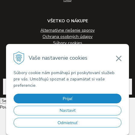
VŠETKO O NÁKUPE
Alternatívne riešenie sporov
Ochrana osobných údajov
Súbory cookies
Novinky
Veľkoobchodná spolupráca
Vaše nastavenie cookies
Kontakty
Súbory cookie nám pomáhajú pri poskytovaní služieb
pre vás. Umožňujú spoznať a zapamätať si vaše
© 2026 Alkohol-eshop.sk •
tvorba eshopu cez UNIobchod
,
webhosting
spoločnosti
preferencie.
WEBYGROUP
Prijať
Powered by
Translate
Nastaviť
Odmietnuť