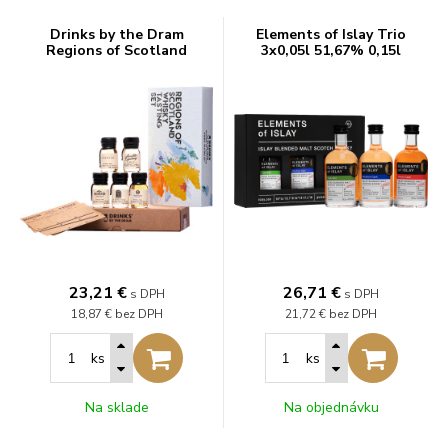
Drinks by the Dram
Elements of Islay Trio
Regions of Scotland
3x0,05l 51,67% 0,15l
Whisky Tasting Set (5 x
0,03l) 0,15l (darčekové
balenie kazeta)
23,21
€
26,71
€
s DPH
s DPH
18,87 €
bez DPH
21,72 €
bez DPH
ks
ks
Na sklade
Na objednávku