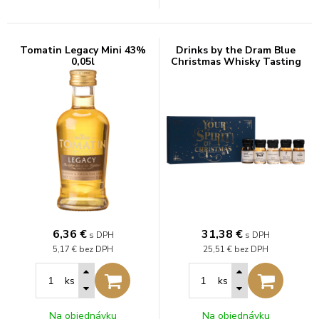
Tomatin Legacy Mini 43%
Drinks by the Dram Blue
0,05l
Christmas Whisky Tasting
Set 0,15l
6,36
€
31,38
€
s DPH
s DPH
5,17 €
bez DPH
25,51 €
bez DPH
ks
ks
Na objednávku
Na objednávku