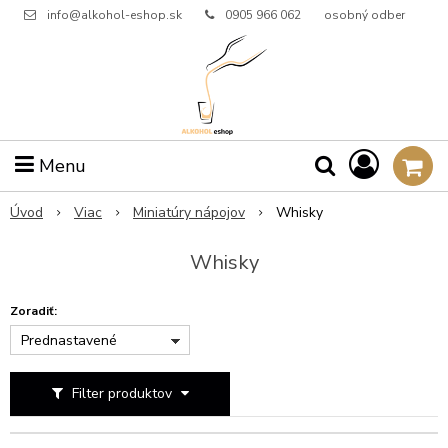
info@alkohol-eshop.sk
0905 966 062
osobný odber
Menu
Úvod
Viac
Miniatúry nápojov
Whisky
Whisky
Zoradiť:
Prednastavené
Filter produktov