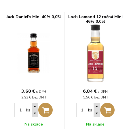
Jack Daniel's Mini 40% 0,05l
Loch Lomond 12 ročná Mini
46% 0,05l
3,60
€
6,84
€
s DPH
s DPH
2,93 €
bez DPH
5,56 €
bez DPH
ks
ks
Na sklade
Na sklade