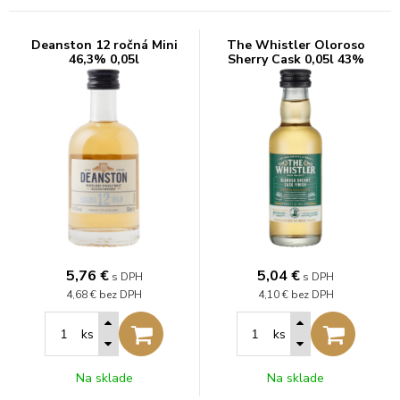
Deanston 12 ročná Mini
The Whistler Oloroso
46,3% 0,05l
Sherry Cask 0,05l 43%
5,76
€
5,04
€
s DPH
s DPH
4,68 €
bez DPH
4,10 €
bez DPH
ks
ks
Na sklade
Na sklade