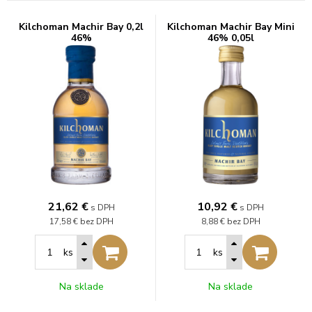
Kilchoman Machir Bay 0,2l
Kilchoman Machir Bay Mini
46%
46% 0,05l
21,62
€
10,92
€
s DPH
s DPH
17,58 €
bez DPH
8,88 €
bez DPH
ks
ks
Na sklade
Na sklade