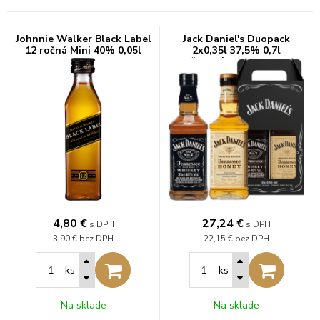
Johnnie Walker Black Label
Jack Daniel's Duopack
12 ročná Mini 40% 0,05l
2x0,35l 37,5% 0,7l
(darčekové balenie kazeta)
4,80
€
27,24
€
s DPH
s DPH
3,90 €
bez DPH
22,15 €
bez DPH
ks
ks
Na sklade
Na sklade