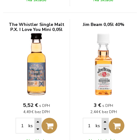
The Whistler Single Malt
Jim Beam 0,05l 40%
P.X. I Love You Mini 0,05l
46%
5,52
€
3
€
s DPH
s DPH
4,49 €
bez DPH
2,44 €
bez DPH
ks
ks