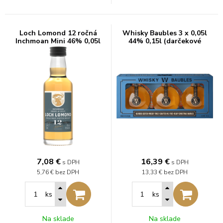
Loch Lomond 12 ročná
Whisky Baubles 3 x 0,05l
Inchmoan Mini 46% 0,05l
44% 0,15l (darčekové
balenie kazeta)
7,08
€
16,39
€
s DPH
s DPH
5,76 €
bez DPH
13,33 €
bez DPH
ks
ks
Na sklade
Na sklade