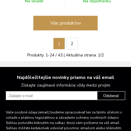
Na sklade
Na objednávku
Viac produktov
1
2
Produkty:
1
-
24
/
43
| Aktuálna strana:
1
/
2
Najdôležitejšie novinky priamo na váš email
Získajte zaujímavé informácie vždy medzi prvými
Odoberať
Vaše osobné údaje (email) budeme spracovávať len za týmto účelom v
súlade s platnou legislatívou a zásadami ochrany osobných údajov.
Súhlas potvrdíte kliknutím na odkaz, ktorý vám pošleme na váš email.
Súhlas môžete kedykoľvek odvolať písomne, emailom alebo kliknutím