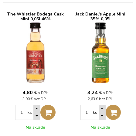
The Whistler Bodega Cask
Jack Daniel's Apple Mini
Mini 0,05l 46%
35% 0,05l
4,80
€
3,24
€
s DPH
s DPH
3,90 €
bez DPH
2,63 €
bez DPH
ks
ks
Na sklade
Na sklade