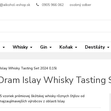
o@alkohol-eshop.sk
0905 966 062
osobný odber
m
Whisky
Gin
Koňak
Destiláty
Islay Whisky Tasting Set 2024 0,15l
 Dram Islay Whisky Tasting 
5 vzoriek prémiovej škótskej whisky rôznych štýlov od
najzaujímavejších výrobcov z oblasti Islay.