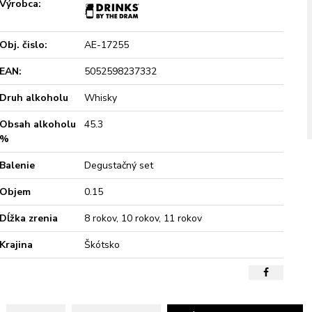
Výrobca:
Obj. čislo:
AE-17255
EAN:
5052598237332
Druh alkoholu
Whisky
Obsah alkoholu
45.3
%
Balenie
Degustačný set
Objem
0.15
Dĺžka zrenia
8 rokov, 10 rokov, 11 rokov
Krajina
Škótsko