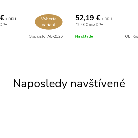
€
52,19
€
Vyberte
s DPH
s DPH
variant
 DPH
42,43 €
bez DPH
Obj. čislo:
AE-2126
Na sklade
Obj. či
Naposledy navštívené