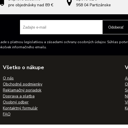
pre objednávky nad 89 €
958 04
Partizánske
Odoberať
ade s platnou legislatívou a zásadami ochrany osobných údajov. Súhlas potvrd
okoľvek informačného emailu.
Všetko o nákupe
V
O nás
A
Obchodné podmienky
O
Reklamačný poriadok
S
Doprava a platba
N
Osobný odber
V
Kontaktný formulár
K
FAQ