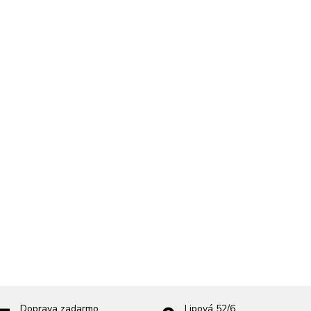
Doprava zadarmo
Lipová 52/6