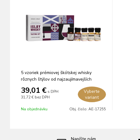
5 vzoriek prémiovej škótskej whisky
rôznych štýlov od najzaujímavejších
výrobcov z oblasti Islay.
39,01 €
Vyberte
s DPH
variant
31,72 €
bez DPH
Na objednávku
Obj. čislo:
AE-17255
Napíšte nám