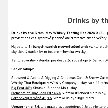
Drinks by t
Drinks by the Dram Islay Whisky Tasting Set 2024 0,15l
- 
previesť nás cez sychravé jesenné dni či mrazivé zimné večery!
Nájdete tu
5 rôznych vzoriek neuveriteľnej whisky,
ktoré zah
aký skvelý darček by to bol pre milovníka whisky.
Tento adventný kalendár pre dospelých obsahuje 5 rôznych 0,
Set obsahuje:
Seaweed & Aeons & Digging & Christmas Cake & Sherry Casks 
Whisky That Boutique-y Whisky Company - Islay No.4 11 ročná
Big Peat 46%
Škótsko (Blended Malt, Islay)
Elements of Islay Cask Edit 46%
Škótsko (Blended Malt, Islay)
Port Askaig 8 ročná 45,8%
Škótsko (Islay Single Malt)
Upozornenie:
Existuje malá pravdepodobnosť, že sa niektorý