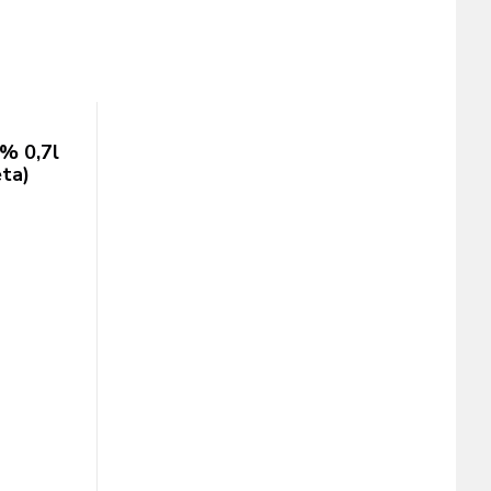
% 0,7l
eta)