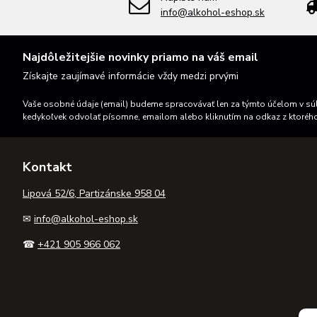
info@alkohol-eshop.sk
Najdôležitejšie novinky priamo na váš email
Získajte zaujímavé informácie vždy medzi prvými
Vaše osobné údaje (email) budeme spracovávať len za týmto účelom v súl
kedykoľvek odvolať písomne, emailom alebo kliknutím na odkaz z ktoréh
Kontakt
Lipová 52/6, Partizánske 958 04
✉
info@alkohol-eshop.sk
☎
+421 905 966 062