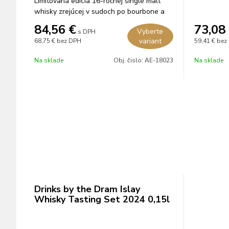
Limitovaná edícia 16-ročnej single malt
whisky zrejúcej v sudoch po bourbone a
koňaku.
84,56
€
73,08
Vyberte
s DPH
variant
68,75 €
bez DPH
59,41 €
bez
Na sklade
Obj. čislo:
AE-18023
Na sklade
Drinks by the Dram Islay
Whisky Tasting Set 2024 0,15l