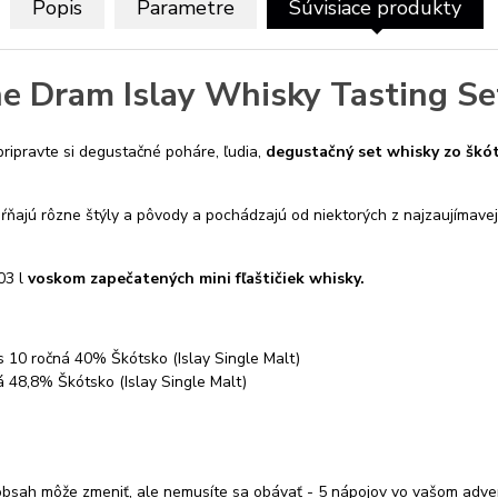
Popis
Parametre
Súvisiace produkty
he Dram Islay Whisky Tasting Se
pripravte si degustačné poháre, ľudia,
degustačný set whisky zo škó
ŕňajú rôzne štýly a pôvody a pochádzajú od niektorých z najzaujímavej
03 l
voskom zapečatených mini fľaštičiek whisky.
10 ročná 40% Škótsko (Islay Single Malt)
 48,8% Škótsko (Islay Single Malt)
 obsah môže zmeniť, ale nemusíte sa obávať - 5 nápojov vo vašom adv