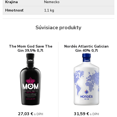
Krajina
Nemecko
Hmotnosť
1,1 kg
Súvisiace produkty
The Mom God Save The
Nordés Atlantic Galician
Gin 39,5% 0,7l
Gin 40% 0,7l
27,03
€
31,59
€
s DPH
s DPH