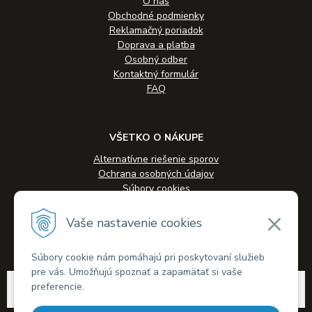
O nás
Obchodné podmienky
Reklamačný poriadok
Doprava a platba
Osobný odber
Kontaktný formulár
FAQ
VŠETKO O NÁKUPE
Alternatívne riešenie sporov
Ochrana osobných údajov
Súbory cookies
Novinky
Veľkoobchodná spolupráca
Vaše nastavenie cookies
Kontakty
Súbory cookie nám pomáhajú pri poskytovaní služieb
pre vás. Umožňujú spoznať a zapamätať si vaše
© 2026 Alkohol-eshop.sk •
tvorba eshopu cez UNIobchod
,
webhosting
spoločnosti
preferencie.
WEBYGROUP