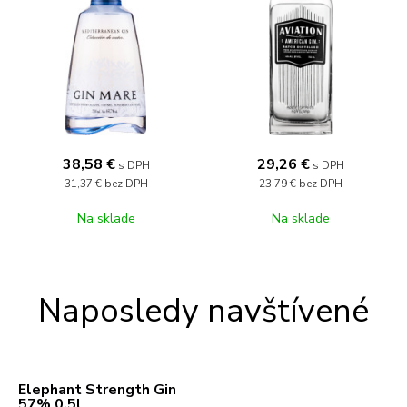
38,58
€
29,26
€
s DPH
s DPH
31,37 €
bez DPH
23,79 €
bez DPH
Na sklade
Na sklade
Naposledy navštívené
Elephant Strength Gin
57% 0,5l