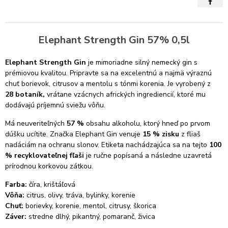
Elephant Strength Gin 57% 0,5l
Elephant Strength Gin
je mimoriadne silný nemecký gin s
prémiovou kvalitou. Pripravte sa na excelentnú a najmä výraznú
chuť borievok, citrusov a mentolu s tónmi korenia. Je vyrobený z
28 botaník,
vrátane vzácnych afrických ingrediencií, ktoré mu
dodávajú príjemnú sviežu vôňu.
Má neuveriteľných
57 %
obsahu alkoholu, ktorý hneď po prvom
dúšku ucítite. Značka Elephant Gin venuje
15 % zisku
z fliaš
nadáciám na ochranu slonov. Etiketa nachádzajúca sa na tejto
100
% recyklovateľnej fľaši
je ručne popísaná a následne uzavretá
prírodnou korkovou zátkou.
Farba:
číra, krištáľová
Vôňa:
citrus, olivy, tráva, bylinky, korenie
Chuť:
borievky, korenie, mentol, citrusy, škorica
Záver:
stredne dlhý, pikantný, pomaranč, živica