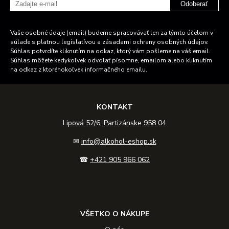
Odoberať
Vaše osobné údaje (email) budeme spracovávať len za týmto účelom v
súlade s platnou legislatívou a zásadami ochrany osobných údajov.
Súhlas potvrdíte kliknutím na odkaz, ktorý vám pošleme na váš email.
Súhlas môžete kedykoľvek odvolať písomne, emailom alebo kliknutím
na odkaz z ktoréhokoľvek informačného emailu.
KONTAKT
Lipová 52/6, Partizánske 958 04
✉
info@alkohol-eshop.sk
☎
+421 905 966 062
VŠETKO O NÁKUPE