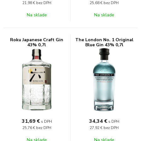
21,98 €
bez DPH
25,68 €
bez DPH
Na sklade
Na sklade
Roku Japanese Craft Gin
The London No. 1 Original
43% 0,7l
Blue Gin 43% 0,7l
31,69
€
34,34
€
s DPH
s DPH
25,76 €
bez DPH
27,92 €
bez DPH
Na sklade
Na sklade