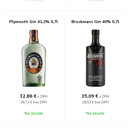
Plymouth Gin 41,2% 0,7l
Brockmans Gin 40% 0,7l
32,86
€
35,09
€
s DPH
s DPH
26,72 €
bez DPH
28,53 €
bez DPH
Na sklade
Na sklade