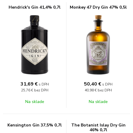
Hendrick's Gin 41,4% 0,7l
Monkey 47 Dry Gin 47% 0,5l
31,69
€
50,40
€
s DPH
s DPH
25,76 €
bez DPH
40,98 €
bez DPH
Na sklade
Na sklade
Kensington Gin 37,5% 0,7l
The Botanist Islay Dry Gin
46% 0,7l