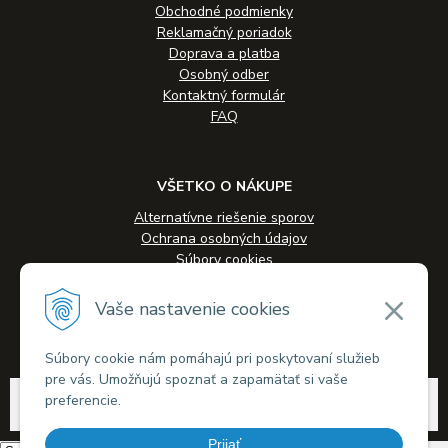
Obchodné podmienky
Reklamačný poriadok
Doprava a platba
Osobný odber
Kontaktný formulár
FAQ
VŠETKO O NÁKUPE
Alternatívne riešenie sporov
Ochrana osobných údajov
Súbory cookies
Novinky
Veľkoobchodná spolupráca
Vaše nastavenie cookies
Kontakty
Súbory cookie nám pomáhajú pri poskytovaní služieb
pre vás. Umožňujú spoznať a zapamätať si vaše
© 2026 Alkohol-eshop.sk •
tvorba eshopu cez UNIobchod
,
webhosting
spoločnosti
preferencie.
WEBYGROUP
Prijať