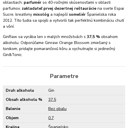
oblastiach:
parfumér
so 40-ročnými skúsenosťami v oblasti
parfumov,
zakladateľ prvej dezertnej reštaurácie
na svete Espai
Sucre, kreatívny
mixológ
a najlepší
someliér
Španielska roka
2012. Títo ľudia sa spojili a vytvorili tak perfektnú kombináciu chutí
a vôní.
GinRaw sa vyrába len v malých množstvách s
37,5 %
obsahom
alkoholu. Odporúčame Ginraw Orange Blossom zmiešaný s
tonikom, pridajte pomarančovú kôru a vychutnajte si jedinečný
Gin&Tonic.
Parametre
Druh alkoholu
Gin
Obsah alkoholu %
37.5
Balenie
Bez obalu
Objem
0.7
Krajina
Španielsko