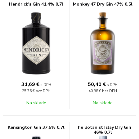
Hendrick's Gin 41,4% 0,7l
Monkey 47 Dry Gin 47% 0,5l
31,69
€
50,40
€
s DPH
s DPH
25,76 €
bez DPH
40,98 €
bez DPH
Na sklade
Na sklade
Kensington Gin 37,5% 0,7l
The Botanist Islay Dry Gin
46% 0,7l