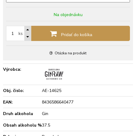
Na objednávku
ks
Pridať do košíka
Otázka na produkt
Výrobca:
Obj. čislo:
AE-14625
EAN:
8436586640477
Druh alkoholu
Gin
Obsah alkoholu %
37.5