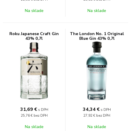
Na sklade
Na sklade
Roku Japanese Craft Gin
The London No. 1 Original
43% 0,7l
Blue Gin 43% 0,7l
31,69
€
34,34
€
s DPH
s DPH
25,76 €
bez DPH
27,92 €
bez DPH
Na sklade
Na sklade