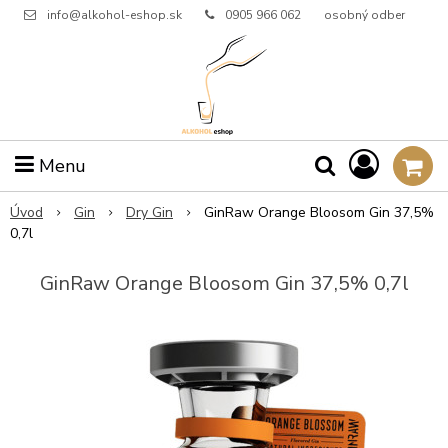
info@alkohol-eshop.sk
0905 966 062
osobný odber
Menu
Úvod
Gin
Dry Gin
GinRaw Orange Bloosom Gin 37,5%
0,7l
GinRaw Orange Bloosom Gin 37,5% 0,7l