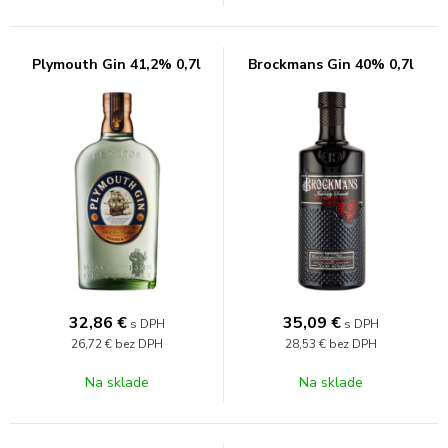
Plymouth Gin 41,2% 0,7l
Brockmans Gin 40% 0,7l
32,86
€
35,09
€
s DPH
s DPH
26,72 €
bez DPH
28,53 €
bez DPH
Na sklade
Na sklade