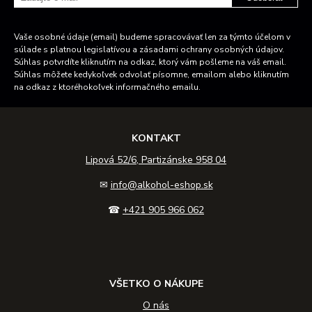
Vaše osobné údaje (email) budeme spracovávať len za týmto účelom v
súlade s platnou legislatívou a zásadami ochrany osobných údajov.
Súhlas potvrdíte kliknutím na odkaz, ktorý vám pošleme na váš email.
Súhlas môžete kedykoľvek odvolať písomne, emailom alebo kliknutím
na odkaz z ktoréhokoľvek informačného emailu.
KONTAKT
Lipová 52/6, Partizánske 958 04
✉
info@alkohol-eshop.sk
☎
+421 905 966 062
VŠETKO O NÁKUPE
O nás