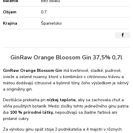
Balenie
Bez obalu
Objem
0.7
Krajina
Španielsko
GinRaw Orange Bloosom Gin 37,5% 0,7l
GinRaw Orange Blossom Gin
má kvetinové, sladké, pudrové,
svieže a zelené nuansy, ktoré v kombinácii s citrónovou trávou a
mätou dodávajú citrusové a bylinné tóny, čoho výsledkom je iskrivý
a originálny gin.
Destilácia prebieha pri
nízkej teplote,
aby sa zachovala chuť a
vôňa použitých botaník. Medzi zložky tohto jedinečného ginu patria
iba
100 % prírodné látky,
nepoužívajú sa žiadne farbivá ani
pridané cukry.
Za výrobou ginu opäť stoja 2 podnikatelia a 4 majstri v rôznych