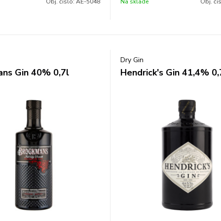
Obj. čislo:
AE-5048
Na sklade
Obj. či
Dry Gin
ns Gin 40% 0,7l
Hendrick's Gin 41,4% 0,