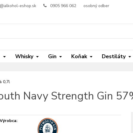
o@alkohol-eshop.sk
0905 966 062
osobný odber
m
Whisky
Gin
Koňak
Destiláty
 0,7l
uth Navy Strength Gin 57
Výrobca: