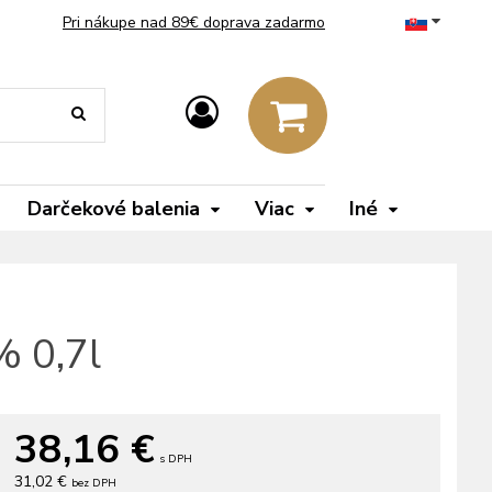
Pri nákupe nad 89€ doprava zadarmo
Darčekové balenia
Viac
Iné
% 0,7l
38,16
€
s DPH
31,02 €
bez DPH