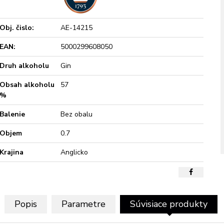
Obj. čislo:
AE-14215
EAN:
5000299608050
Druh alkoholu
Gin
Obsah alkoholu
57
%
Balenie
Bez obalu
Objem
0.7
Krajina
Anglicko
Popis
Parametre
Súvisiace produkty