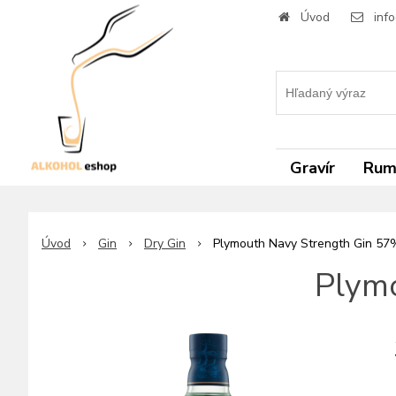
Úvod
inf
Gravír
Ru
Úvod
Gin
Dry Gin
Plymouth Navy Strength Gin 57%
Plymo