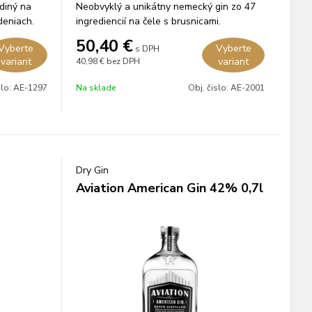
ediný na
Neobvyklý a unikátny nemecký gin zo 47
deniach.
ingrediencií na čele s brusnicami.
50,40
€
Vyberte
Vyberte
s DPH
variant
variant
40,98 €
bez DPH
slo:
AE-1297
Na sklade
Obj. čislo:
AE-2001
Dry Gin
Aviation American Gin 42% 0,7l