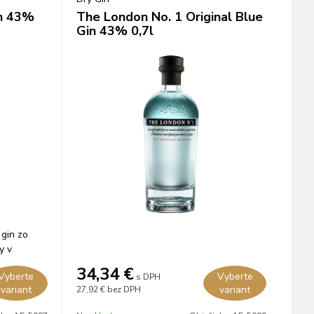
in 43%
The London No. 1 Original Blue
Gin 43% 0,7l
 gin zo
y v
34,34
€
Vyberte
Vyberte
s DPH
variant
variant
27,92 €
bez DPH