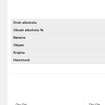
Druh alkoholu
Obsah alkoholu %
Balenie
Objem
Krajina
Hmotnosť
Dry Gin
Dry Gin