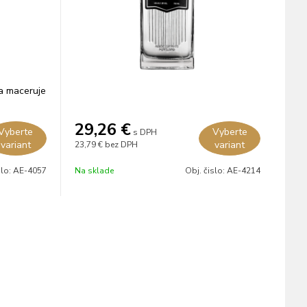
 a maceruje
29,26
€
Vyberte
Vyberte
s DPH
variant
variant
23,79 €
bez DPH
slo:
AE-4057
Na sklade
Obj. čislo:
AE-4214