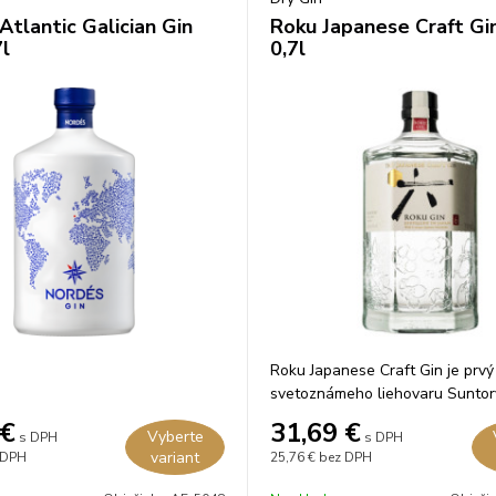
Atlantic Galician Gin
Roku Japanese Craft G
l
0,7l
Roku Japanese Craft Gin je prvý
svetoznámeho liehovaru Suntor
Japonsku.
€
31,69
€
Vyberte
s DPH
s DPH
variant
 DPH
25,76 €
bez DPH