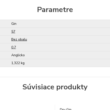
Parametre
Gin
57
Bez obalu
0.7
Anglicko
1,322 kg
Súvisiace produkty
Dry Gin