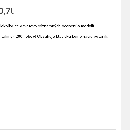
0,7l
niekoľko celosvetovo významných ocenení a medailí.
vo takmer
200 rokov!
Obsahuje klasickú kombináciu botaník,