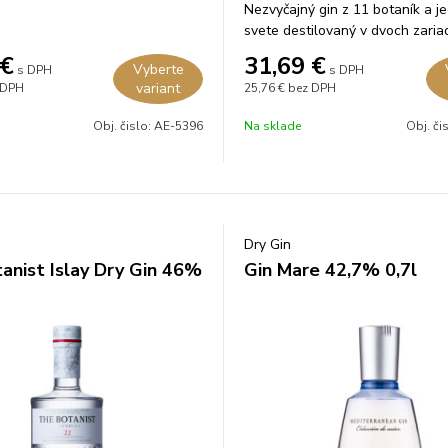
Nezvyčajný gin z 11 botaník a j
svete destilovaný v dvoch zaria
€
31,69
€
Vyberte
s DPH
s DPH
variant
 DPH
25,76 €
bez DPH
Obj. čislo:
AE-5396
Na sklade
Obj. či
Dry Gin
anist Islay Dry Gin 46%
Gin Mare 42,7% 0,7l