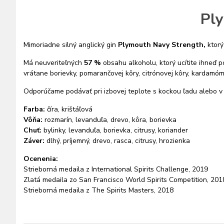
Ply
Mimoriadne silný anglický gin
Plymouth Navy Strength,
ktorý
Má neuveriteľných
57 %
obsahu alkoholu, ktorý ucítite ihneď 
vrátane borievky, pomarančovej kôry, citrónovej kôry, kardamóm
Odporúčame podávať pri izbovej teplote s kockou ľadu alebo v
Farba:
číra, krištáľová
Vôňa:
rozmarín, levanduľa, drevo, kôra, borievka
Chuť:
bylinky, levanduľa, borievka, citrusy, koriander
Záver:
dlhý, príjemný, drevo, rasca, citrusy, hrozienka
Ocenenia:
Strieborná medaila z International Spirits Challenge, 2019
Zlatá medaila zo San Francisco World Spirits Competition, 201
Strieborná medaila z The Spirits Masters, 2018