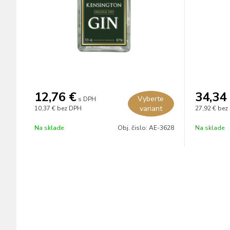
12,76
€
34,34
Vyberte
s DPH
variant
10,37 €
bez DPH
27,92 €
bez
Na sklade
Obj. čislo:
AE-3628
Na sklade