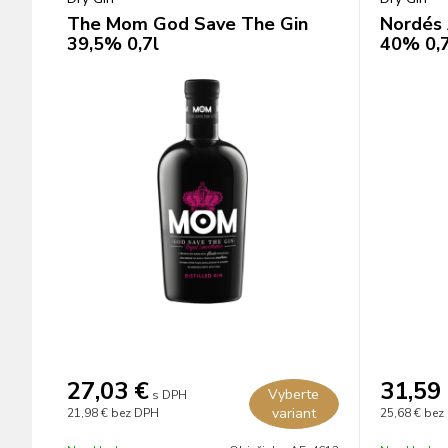
The Mom God Save The Gin
Nordés 
39,5% 0,7l
40% 0,7
27,03
€
31,59
Vyberte
s DPH
variant
21,98 €
bez DPH
25,68 €
bez