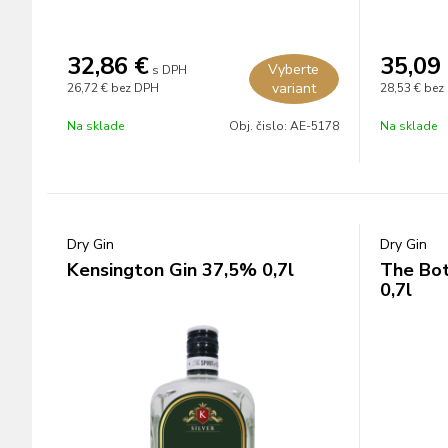
32,86
€
35,09
Vyberte
s DPH
variant
26,72 €
bez DPH
28,53 €
bez
Na sklade
Obj. čislo:
AE-5178
Na sklade
Dry Gin
Dry Gin
Kensington Gin 37,5% 0,7l
The Bot
0,7l