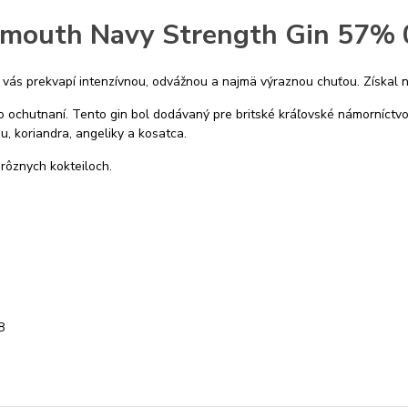
mouth Navy Strength Gin 57% 
 vás prekvapí intenzívnou, odvážnou a najmä výraznou chuťou. Získal 
po ochutnaní. Tento gin bol dodávaný pre britské kráľovské námorníct
u, koriandra, angeliky a kosatca.
 rôznych kokteiloch.
8