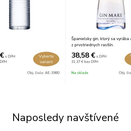
Španielsky gin, ktorý sa vyrába
z prvotriednych rastlín.
€
38,58
€
Vyberte
s DPH
s DPH
variant
 DPH
31,37 €
bez DPH
Obj. čislo:
AE-3980
Na sklade
Obj. či
Naposledy navštívené