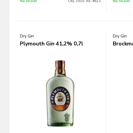
Na sklade
Obj. čislo:
AE-4613
Na sklade
Dry Gin
Dry Gin
Plymouth Gin 41,2% 0,7l
Brockma