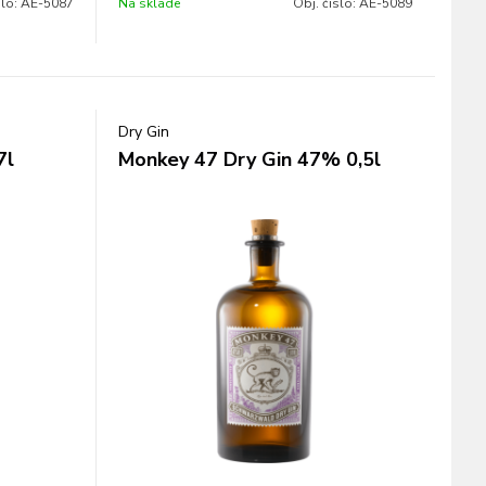
slo:
AE-5087
Na sklade
Obj. čislo:
AE-5089
Dry Gin
7l
Monkey 47 Dry Gin 47% 0,5l