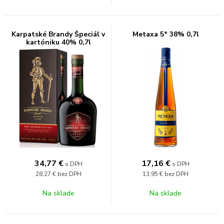
Karpatské Brandy Špeciál v
Metaxa 5* 38% 0,7l
kartóniku 40% 0,7l
34,77
€
17,16
€
s DPH
s DPH
28,27 €
bez DPH
13,95 €
bez DPH
Na sklade
Na sklade