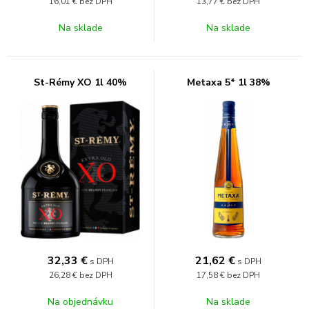
16,01 €
bez DPH
13,77 €
bez DPH
Na sklade
Na sklade
St-Rémy XO 1l 40%
Metaxa 5* 1l 38%
32,33
€
21,62
€
s DPH
s DPH
26,28 €
bez DPH
17,58 €
bez DPH
Na objednávku
Na sklade