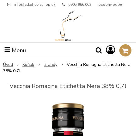
info@alkohol-eshop.sk
0905 966 062
osobný odber
Menu
Úvod
Koňak
Brandy
Vecchia Romagna Etichetta Nera
38% 0,7l
Vecchia Romagna Etichetta Nera 38% 0,7l