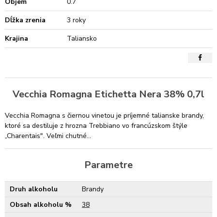
Objem
0.7
Dĺžka zrenia
3 roky
Krajina
Taliansko
Vecchia Romagna Etichetta Nera 38% 0,7l
Vecchia Romagna s čiernou vinetou je príjemné talianske brandy,
ktoré sa destiluje z hrozna Trebbiano vo francúzskom štýle
„Charentais". Veľmi chutné...
Parametre
Druh alkoholu
Brandy
Obsah alkoholu %
38