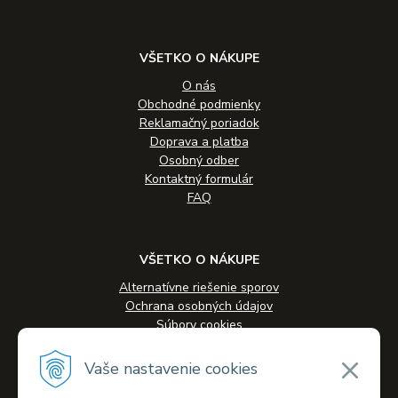
VŠETKO O NÁKUPE
O nás
Obchodné podmienky
Reklamačný poriadok
Doprava a platba
Osobný odber
Kontaktný formulár
FAQ
VŠETKO O NÁKUPE
Alternatívne riešenie sporov
Ochrana osobných údajov
Súbory cookies
Novinky
Veľkoobchodná spolupráca
Vaše nastavenie cookies
Kontakty