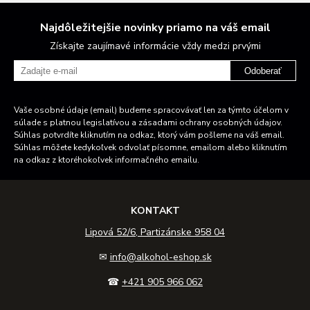
Najdôležitejšie novinky priamo na váš email
Získajte zaujímavé informácie vždy medzi prvými
Odoberať
Vaše osobné údaje (email) budeme spracovávať len za týmto účelom v
súlade s platnou legislatívou a zásadami ochrany osobných údajov.
Súhlas potvrdíte kliknutím na odkaz, ktorý vám pošleme na váš email.
Súhlas môžete kedykoľvek odvolať písomne, emailom alebo kliknutím
na odkaz z ktoréhokoľvek informačného emailu.
KONTAKT
Lipová 52/6, Partizánske 958 04
✉
info@alkohol-eshop.sk
☎
+421 905 966 062