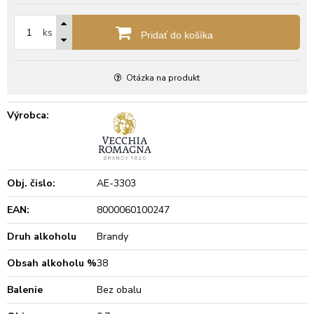
ks
Pridať do košíka
Otázka na produkt
Výrobca:
Obj. čislo:
AE-3303
EAN:
8000060100247
Druh alkoholu
Brandy
Obsah alkoholu %
38
Balenie
Bez obalu