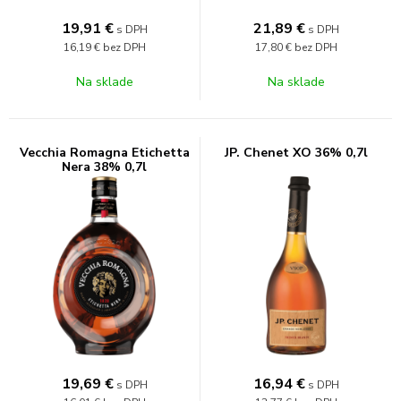
19,91
€
21,89
€
s DPH
s DPH
16,19 €
bez DPH
17,80 €
bez DPH
Na sklade
Na sklade
Vecchia Romagna Etichetta
JP. Chenet XO 36% 0,7l
Nera 38% 0,7l
19,69
€
16,94
€
s DPH
s DPH