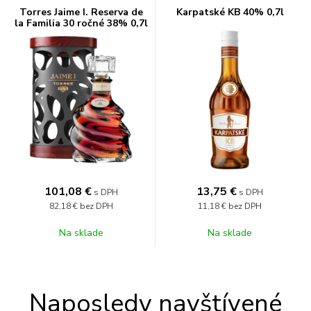
Torres Jaime I. Reserva de
Karpatské KB 40% 0,7l
la Familia 30 ročné 38% 0,7l
101,08
€
13,75
€
s DPH
s DPH
82,18 €
bez DPH
11,18 €
bez DPH
Na sklade
Na sklade
Naposledy navštívené