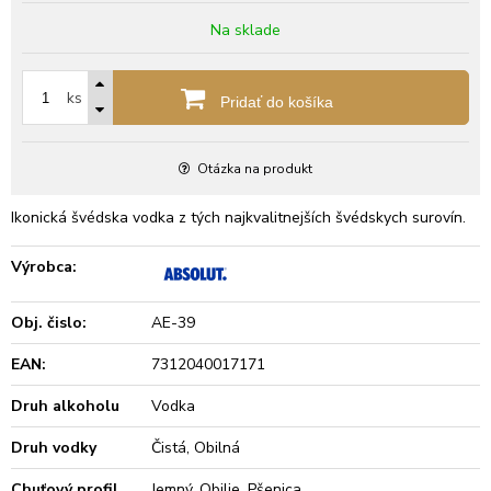
Na sklade
ks
Pridať do košíka
Otázka na produkt
Ikonická švédska vodka z tých najkvalitnejších švédskych surovín.
Výrobca:
Obj. čislo:
AE-39
EAN:
7312040017171
Druh alkoholu
Vodka
Druh vodky
Čistá, Obilná
Chuťový profil
Jemný, Obilie, Pšenica