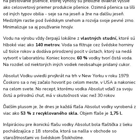
na pestovanie pšenice, ktorej výnosy sú približne dvakrát vyššie
ako celosvetový priemer produkcie pšenice. Ozimná pšenica sa líši
od iných typov obilia - seje sa na jeseň a žne na ďalšiu jeseň.
Medzitým rastie pod švédskym snehom a rozvíja svoje pevné zrno.
Minimalizuje sa aj používanie hnojív.
Vodu na výrobu vždy čerpajú lokálne z
vlastných studní,
ktoré sú
hlboké viac ako
140 metrov.
Voda sa filtruje cez švédske horniny
už tisíce rokov a dodáva prirodzený pocit v ústach, ktorý sa nedá
vytvoriť v laboratóriu. Koniec koncov,
60 %
vodky tvorí čistá voda.
Na rozdiel od niektorých iných vodiek neobsahuje pridaný cukor.
Absolut Vodku uviedli prvýkrát na trh v New Yorku v roku 1979.
Čoskoro sa o nej začalo hovoriť po celom meste, v USA a nakoniec
na celom svete. No recept, ktorému vodka Absolut vďačí za svoju
čistú a prírodnú chuť, má v skutočnosti viac než 30 rokov.
Ďalším plusom je, že dnes je každá fľaša Absolut vodky vyrobená z
viac ako
53 % z recyklovaného skla.
Objem fľaše je
1,75 l.
Inšpiráciou pre ikonickú fľašu vodky Absolut bola fľaštička z lieku
pochádzajúca z 18. storočia, ktorá sa našla v obchode so
starožitnosťami vo švédskom Štokholme.