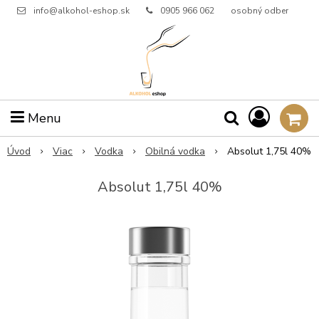
info@alkohol-eshop.sk
0905 966 062
osobný odber
Menu
Úvod
Viac
Vodka
Obilná vodka
Absolut 1,75l 40%
Absolut 1,75l 40%