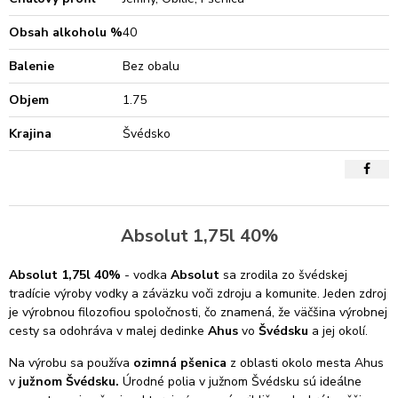
Obsah alkoholu %
40
Balenie
Bez obalu
Objem
1.75
Krajina
Švédsko
Absolut 1,75l 40%
Absolut 1,75l 40%
- vodka
Absolut
sa zrodila zo švédskej
tradície výroby vodky a záväzku voči zdroju a komunite. Jeden zdroj
je výrobnou filozofiou spoločnosti, čo znamená, že väčšina výrobnej
cesty sa odohráva v malej dedinke
Ahus
vo
Švédsku
a jej okolí.
Na výrobu sa používa
ozimná pšenica
z oblasti okolo mesta Ahus
v
južnom Švédsku.
Úrodné polia v južnom Švédsku sú ideálne