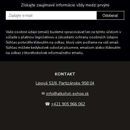
Získajte zaujímavé informácie vždy medzi prvými
Odoberať
Vaše osobné údaje (email) budeme spracovávať len za týmto účelom v
súlade s platnou legislatívou a zásadami ochrany osobných údajov.
Súhlas potvrdíte kliknutím na odkaz, ktorý vám pošleme na váš email.
Súhlas môžete kedykoľvek odvolať písomne, emailom alebo kliknutím
na odkaz z ktoréhokoľvek informačného emailu.
KONTAKT
Lipová 52/6, Partizánske 958 04
✉
info@alkohol-eshop.sk
☎
+421 905 966 062