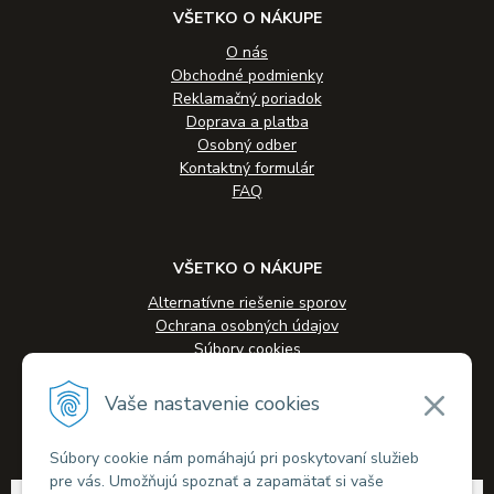
VŠETKO O NÁKUPE
O nás
Obchodné podmienky
Reklamačný poriadok
Doprava a platba
Osobný odber
Kontaktný formulár
FAQ
VŠETKO O NÁKUPE
Alternatívne riešenie sporov
Ochrana osobných údajov
Súbory cookies
Novinky
Veľkoobchodná spolupráca
Vaše nastavenie cookies
Kontakty
Súbory cookie nám pomáhajú pri poskytovaní služieb
pre vás. Umožňujú spoznať a zapamätať si vaše