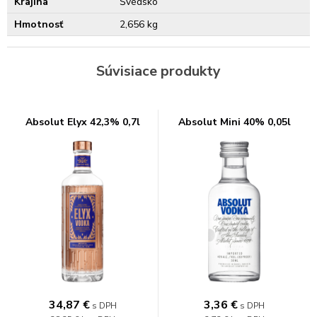
Krajina
Švédsko
Hmotnosť
2,656 kg
Súvisiace produkty
Absolut Elyx 42,3% 0,7l
Absolut Mini 40% 0,05l
34,87
€
3,36
€
s DPH
s DPH