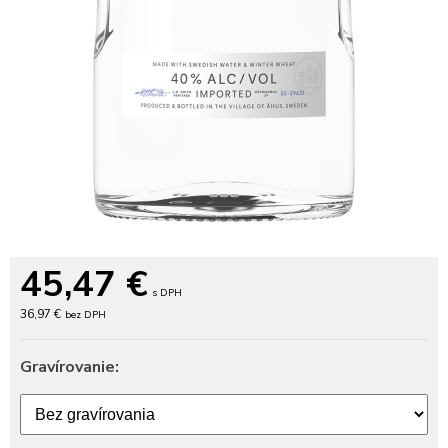
45,47
€
s DPH
36,97 €
bez DPH
Gravírovanie: