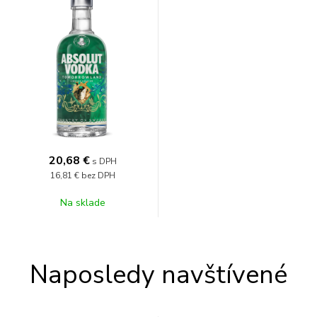
WONDER 40% 0,7l
20,68
€
s DPH
16,81 €
bez DPH
Na sklade
Naposledy navštívené