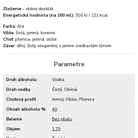
Zloženie -
obilný destilát
Energetická hodnota (na 100 ml):
916 kJ / 221 kcal
Farba
: číra
Vôňa
: čistá, jemná, korenie
Chuť
: pšenica, jemná, obilie
Záver
: dlhý, čistý, elegantný, s jemne sladkastým tónom
Parametre
Druh alkoholu
Vodka
Druh vodky
Čistá, Obilná
Chuťový profil
Jemný, Obilie, Pšenica
Obsah alkoholu %
40
Balenie
Bez obalu
Objem
1.75