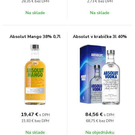
28,35 €
bez DPH
2,73 €
bez DPH
Na sklade
Na sklade
Absolut Mango 38% 0,7l
Absolut v krabičke 3l 40%
19,47
€
84,56
€
s DPH
s DPH
15,83 €
bez DPH
68,75 €
bez DPH
Na sklade
Na objednávku