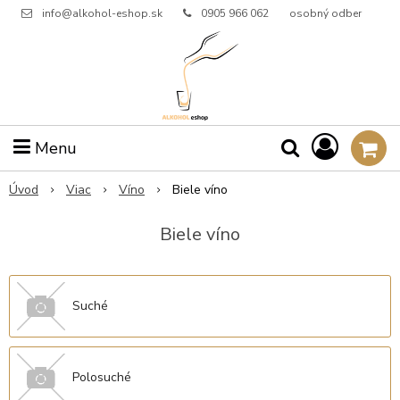
info@alkohol-eshop.sk
0905 966 062
osobný odber
Menu
Úvod
Viac
Víno
Biele víno
Biele víno
Suché
Polosuché