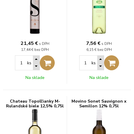
21,45
€
7,56
€
s DPH
s DPH
17,44 €
bez DPH
6,15 €
bez DPH
ks
ks
Na sklade
Na sklade
Chateau Topoľčianky M-
Movino Sonet Sauvignon x
Rulandské biele 12,5% 0,75l
Semillon 12% 0,75l