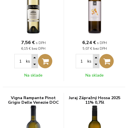
7,56
€
6,24
€
s DPH
s DPH
6,15 €
bez DPH
5,07 €
bez DPH
ks
ks
Na sklade
Na sklade
Vigna Rampante Pinot
Juraj Zápražný Hossa 2025
Grigio Delle Venezie DOC
11% 0,75l
2021 Paso Fino 13% 0,75l