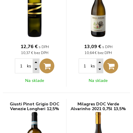
12,76
€
13,09
€
s DPH
s DPH
10,37 €
bez DPH
10,64 €
bez DPH
ks
ks
Na sklade
Na sklade
Giusti Pinot Grigio DOC
Milagres DOC Verde
Venezie Longheri 12,5%
Alvarinho 2021 0,75l 13,5%
0,75l