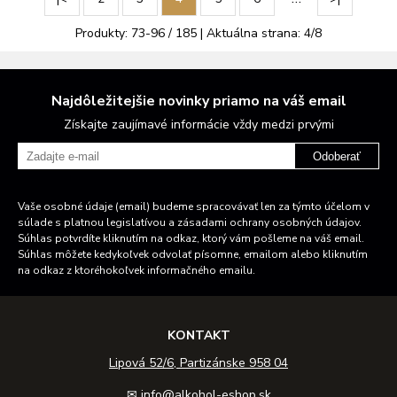
Produkty:
73
-
96
/
185
| Aktuálna strana:
4
/
8
Najdôležitejšie novinky priamo na váš email
Získajte zaujímavé informácie vždy medzi prvými
Odoberať
Vaše osobné údaje (email) budeme spracovávať len za týmto účelom v
súlade s platnou legislatívou a zásadami ochrany osobných údajov.
Súhlas potvrdíte kliknutím na odkaz, ktorý vám pošleme na váš email.
Súhlas môžete kedykoľvek odvolať písomne, emailom alebo kliknutím
na odkaz z ktoréhokoľvek informačného emailu.
KONTAKT
Lipová 52/6, Partizánske 958 04
✉
info@alkohol-eshop.sk