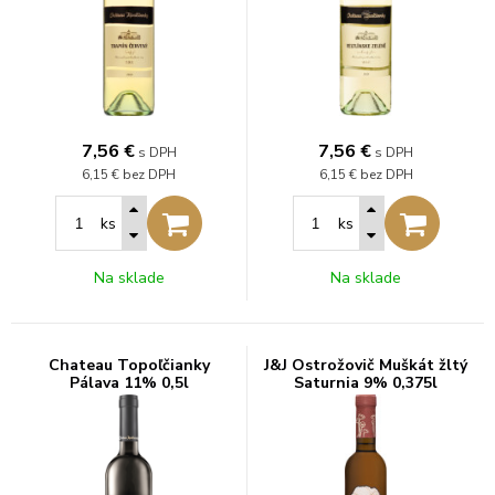
7,56
€
7,56
€
s DPH
s DPH
6,15 €
bez DPH
6,15 €
bez DPH
ks
ks
Na sklade
Na sklade
Chateau Topoľčianky
J&J Ostrožovič Muškát žltý
Pálava 11% 0,5l
Saturnia 9% 0,375l