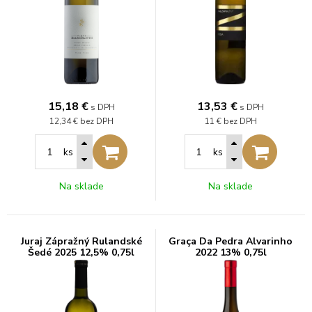
15,18
€
13,53
€
s DPH
s DPH
12,34 €
bez DPH
11 €
bez DPH
ks
ks
Na sklade
Na sklade
Juraj Zápražný Rulandské
Graça Da Pedra Alvarinho
Šedé 2025 12,5% 0,75l
2022 13% 0,75l