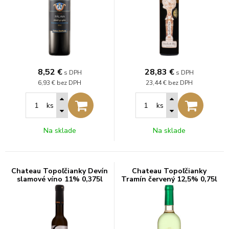
8,52
€
28,83
€
s DPH
s DPH
6,93 €
bez DPH
23,44 €
bez DPH
ks
ks
Na sklade
Na sklade
Chateau Topoľčianky Devín
Chateau Topoľčianky
slamové víno 11% 0,375l
Tramín červený 12,5% 0,75l