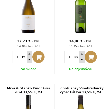
17,71
€
14,08
€
s DPH
s DPH
14,40 €
bez DPH
11,45 €
bez DPH
ks
ks
Na sklade
Na objednávku
Mrva & Stanko Pinot Gris
Topoľčianky Vinohradnícky
2024 13,5% 0,75l
výber Pálava 13,5% 0,75l