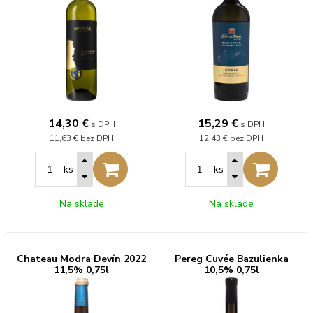
14,30
€
15,29
€
s DPH
s DPH
11,63 €
bez DPH
12,43 €
bez DPH
ks
ks
Na sklade
Na sklade
Chateau Modra Devín 2022
Pereg Cuvée Bazulienka
11,5% 0,75l
10,5% 0,75l