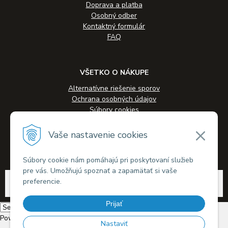
Doprava a platba
Osobný odber
Kontaktný formulár
FAQ
VŠETKO O NÁKUPE
Alternatívne riešenie sporov
Ochrana osobných údajov
Súbory cookies
Novinky
Veľkoobchodná spolupráca
Vaše nastavenie cookies
Kontakty
Súbory cookie nám pomáhajú pri poskytovaní služieb
pre vás. Umožňujú spoznať a zapamätať si vaše
© 2026 Alkohol-eshop.sk •
tvorba eshopu cez UNIobchod
,
webhosting
spoločnosti
preferencie.
WEBYGROUP
Prijať
Powered by
Translate
Nastaviť