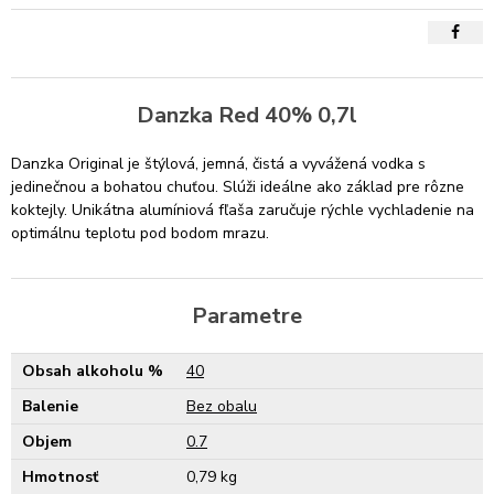
Danzka Red 40% 0,7l
Danzka Original je štýlová, jemná, čistá a vyvážená vodka s
jedinečnou a bohatou chuťou. Slúži ideálne ako základ pre rôzne
koktejly. Unikátna alumíniová fľaša zaručuje rýchle vychladenie na
optimálnu teplotu pod bodom mrazu.
Parametre
Obsah alkoholu %
40
Balenie
Bez obalu
Objem
0.7
Hmotnosť
0,79 kg