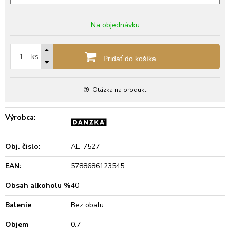
Na objednávku
ks
Pridať do košíka
Otázka na produkt
Výrobca:
Obj. čislo:
AE-7527
EAN:
5788686123545
Obsah alkoholu %
40
Balenie
Bez obalu
Objem
0.7