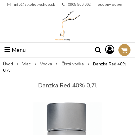
info@alkohol-eshop.sk
0905 966 062
osobný odber
Menu
Úvod
Viac
Vodka
Čistá vodka
Danzka Red 40%
0,7l
Danzka Red 40% 0,7l