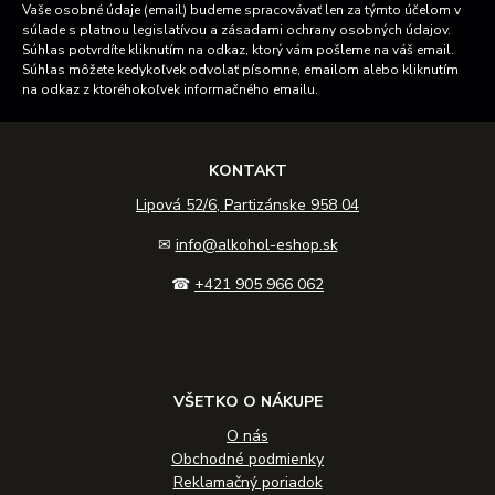
Vaše osobné údaje (email) budeme spracovávať len za týmto účelom v
súlade s platnou legislatívou a zásadami ochrany osobných údajov.
Súhlas potvrdíte kliknutím na odkaz, ktorý vám pošleme na váš email.
Súhlas môžete kedykoľvek odvolať písomne, emailom alebo kliknutím
na odkaz z ktoréhokoľvek informačného emailu.
KONTAKT
Lipová 52/6, Partizánske 958 04
✉
info@alkohol-eshop.sk
☎
+421 905 966 062
VŠETKO O NÁKUPE
O nás
Obchodné podmienky
Reklamačný poriadok