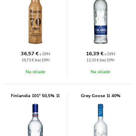
36,57
€
16,39
€
s DPH
s DPH
29,73 €
bez DPH
13,33 €
bez DPH
Na sklade
Na sklade
Finlandia 101° 50,5% 1l
Grey Goose 1l 40%