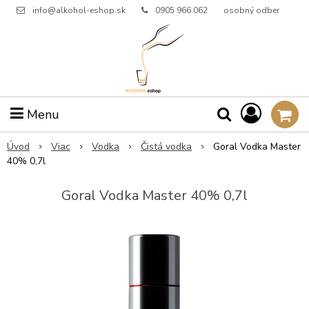
info@alkohol-eshop.sk
0905 966 062
osobný odber
Menu
Úvod
Viac
Vodka
Čistá vodka
Goral Vodka Master
40% 0,7l
Goral Vodka Master 40% 0,7l