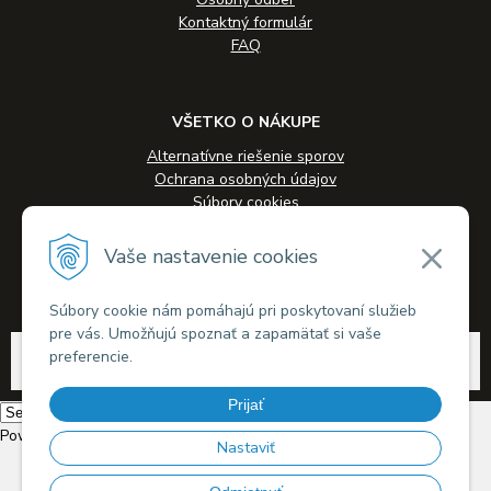
Kontaktný formulár
FAQ
VŠETKO O NÁKUPE
Alternatívne riešenie sporov
Ochrana osobných údajov
Súbory cookies
Novinky
Veľkoobchodná spolupráca
Vaše nastavenie cookies
Kontakty
Súbory cookie nám pomáhajú pri poskytovaní služieb
pre vás. Umožňujú spoznať a zapamätať si vaše
© 2026 Alkohol-eshop.sk •
tvorba eshopu cez UNIobchod
,
webhosting
spoločnosti
preferencie.
WEBYGROUP
Prijať
Powered by
Translate
Nastaviť