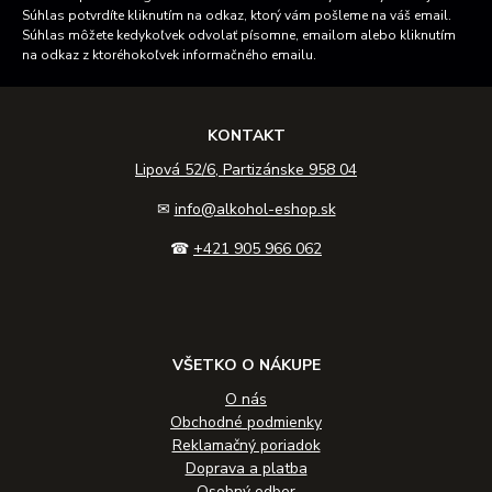
Súhlas potvrdíte kliknutím na odkaz, ktorý vám pošleme na váš email.
Súhlas môžete kedykoľvek odvolať písomne, emailom alebo kliknutím
na odkaz z ktoréhokoľvek informačného emailu.
KONTAKT
Lipová 52/6, Partizánske 958 04
✉
info@alkohol-eshop.sk
☎
+421 905 966 062
VŠETKO O NÁKUPE
O nás
Obchodné podmienky
Reklamačný poriadok
Doprava a platba
Osobný odber