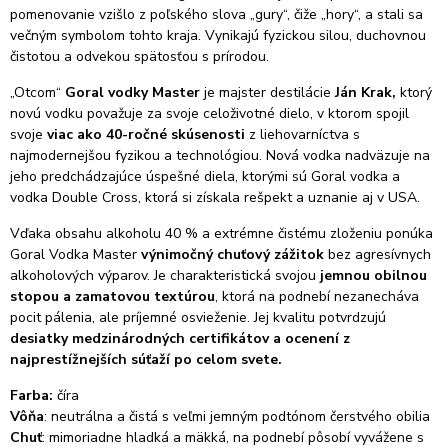
pomenovanie vzišlo z poľského slova „gury“, čiže „hory“, a stali sa
večným symbolom tohto kraja. Vynikajú fyzickou silou, duchovnou
čistotou a odvekou spätosťou s prírodou.
„Otcom“
Goral vodky Master
je majster destilácie
Ján Krak,
ktorý
novú vodku považuje za svoje celoživotné dielo, v ktorom spojil
svoje
viac ako 40-ročné skúsenosti
z liehovarníctva s
najmodernejšou fyzikou a technológiou. Nová vodka nadväzuje na
jeho predchádzajúce úspešné diela, ktorými sú Goral vodka a
vodka Double Cross, ktorá si získala rešpekt a uznanie aj v USA.
Vďaka obsahu alkoholu 40 % a extrémne čistému zloženiu ponúka
Goral Vodka Master
výnimočný chuťový zážitok
bez agresívnych
alkoholových výparov. Je charakteristická svojou
jemnou obilnou
stopou a zamatovou textúrou
, ktorá na podnebí nezanecháva
pocit pálenia, ale príjemné osvieženie. Jej kvalitu potvrdzujú
desiatky medzinárodných certifikátov a ocenení z
najprestížnejších súťaží po celom svete.
Farba:
číra
Vôňa
: neutrálna a čistá s veľmi jemným podtónom čerstvého obilia
Chuť
: mimoriadne hladká a mäkká, na podnebí pôsobí vyvážene s