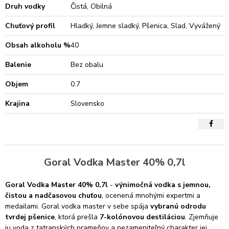
Druh vodky
Čistá, Obilná
Chuťový profil
Hladký, Jemne sladký, Pšenica, Slad, Vyvážený
Obsah alkoholu %
40
Balenie
Bez obalu
Objem
0.7
Krajina
Slovensko
Goral Vodka Master 40% 0,7l
Goral Vodka Master 40% 0,7l
-
výnimočná vodka s jemnou,
čistou a nadčasovou chuťou
, ocenená mnohými expertmi a
medailami. Goral vodka master v sebe spája
vybranú odrodu
tvrdej pšenice
, ktorá prešla
7-kolónovou destiláciou
. Zjemňuje
ju voda z tatranských prameňov a nezameniteľný charakter jej