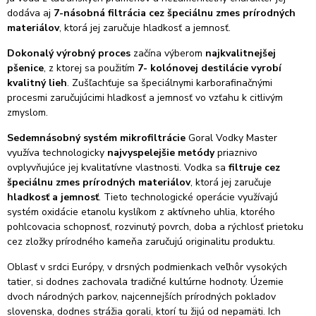
dodáva aj
7-násobná filtrácia cez špeciálnu zmes prírodných
materiálov
, ktorá jej zaručuje hladkosť a jemnosť.
Dokonalý výrobný proces
začína výberom
najkvalitnejšej
pšenice
, z ktorej sa použitím
7- kolónovej destilácie vyrobí
kvalitný lieh
. Zušľachťuje sa špeciálnymi karborafinačnými
procesmi zaručujúcimi hladkosť a jemnosť vo vzťahu k citlivým
zmyslom.
Sedemnásobný systém mikrofiltrácie
Goral Vodky Master
využíva technologicky
najvyspelejšie metódy
priaznivo
ovplyvňujúce jej kvalitatívne vlastnosti. Vodka sa
filtruje cez
špeciálnu zmes prírodných materiálov
, ktorá jej zaručuje
hladkosť a jemnosť
. Tieto technologické operácie využívajú
systém oxidácie etanolu kyslíkom z aktívneho uhlia, ktorého
pohlcovacia schopnosť, rozvinutý povrch, doba a rýchlosť prietoku
cez zložky prírodného kameňa zaručujú originalitu produktu.
Oblasť v srdci Európy, v drsných podmienkach veľhôr vysokých
tatier, si dodnes zachovala tradičné kultúrne hodnoty. Územie
dvoch národných parkov, najcennejších prírodných pokladov
slovenska, dodnes strážia gorali, ktorí tu žijú od nepamäti. Ich