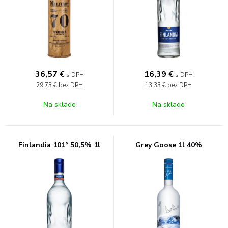
36,57
€
16,39
€
s DPH
s DPH
29,73 €
bez DPH
13,33 €
bez DPH
Na sklade
Na sklade
Finlandia 101° 50,5% 1l
Grey Goose 1l 40%