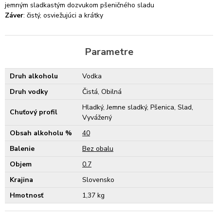
jemným sladkastým dozvukom pšeničného sladu
Záver
: čistý, osviežujúci a krátky
Parametre
Druh alkoholu
Vodka
Druh vodky
Čistá, Obilná
Hladký, Jemne sladký, Pšenica, Slad,
Chuťový profil
Vyvážený
Obsah alkoholu %
40
Balenie
Bez obalu
Objem
0.7
Krajina
Slovensko
Hmotnosť
1,37 kg