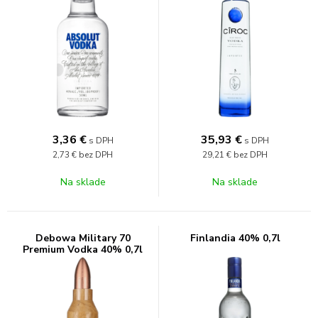
3,36
€
35,93
€
s DPH
s DPH
2,73 €
bez DPH
29,21 €
bez DPH
Na sklade
Na sklade
Debowa Military 70
Finlandia 40% 0,7l
Premium Vodka 40% 0,7l