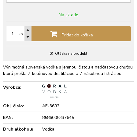
Na sklade
ks
Pridať do košíka
Otázka na produkt
Výnimočná slovenská vodka s jemnou, čistou a nadčasovou chuťou,
ktorá prešla 7-kolónovou destiláciou a 7-násobnou filtráciou.
Výrobca:
Obj. čislo:
AE-3692
EAN:
8586005337645
Druh alkoholu
Vodka