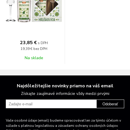
23,85 €
s DPH
19,39 €
bez DPH
Na sklade
Najdôležitejšie novinky priamo na váš email
Získajte zaujímavé informácie vždy medzi prvými
Odoberať
Vaše osobné údaje (email) budeme spracovávať len za týmto účelom v
súlade s platnou legislatívou a zásadami ochrany osobných údajov.