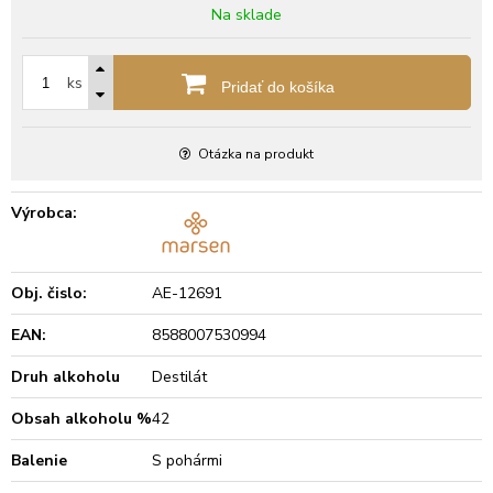
Na sklade
ks
Pridať do košíka
Otázka na produkt
Výrobca:
Obj. čislo:
AE-12691
EAN:
8588007530994
Druh alkoholu
Destilát
Obsah alkoholu %
42
Balenie
S pohármi