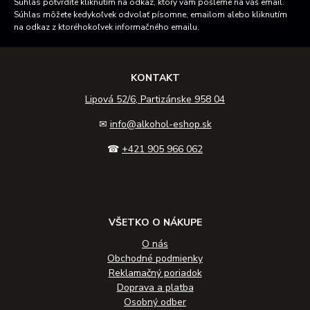
Súhlas potvrdíte kliknutím na odkaz, ktorý vám pošleme na váš email.
Súhlas môžete kedykoľvek odvolať písomne, emailom alebo kliknutím
na odkaz z ktoréhokoľvek informačného emailu.
KONTAKT
Lipová 52/6, Partizánske 958 04
✉
info@alkohol-eshop.sk
☎
+421 905 966 062
VŠETKO O NÁKUPE
O nás
Obchodné podmienky
Reklamačný poriadok
Doprava a platba
Osobný odber