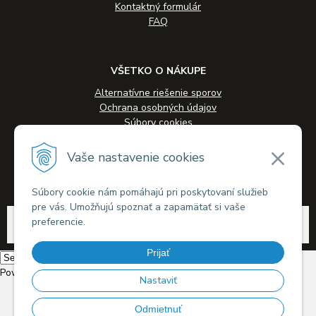
Kontaktný formulár
FAQ
VŠETKO O NÁKUPE
Alternatívne riešenie sporov
Ochrana osobných údajov
Súbory cookies
Novinky
Veľkoobchodná spolupráca
Vaše nastavenie cookies
Kontakty
Súbory cookie nám pomáhajú pri poskytovaní služieb
pre vás. Umožňujú spoznať a zapamätať si vaše
© 2026 Alkohol-eshop.sk •
tvorba eshopu cez UNIobchod
,
webhosting
spoločnosti
preferencie.
WEBYGROUP
Prijať
Powered by
Translate
Nastaviť
Odmietnuť