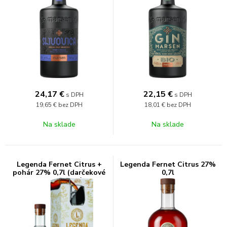
24,17
€
22,15
€
s DPH
s DPH
19,65 €
bez DPH
18,01 €
bez DPH
Na sklade
Na sklade
Legenda Fernet Citrus +
Legenda Fernet Citrus 27%
pohár 27% 0,7l (darčekové
0,7l
balenie 1 pohár)