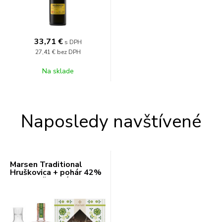
33,71
€
s DPH
27,41 €
bez DPH
Na sklade
Naposledy navštívené
Marsen Traditional
Hruškovica + pohár 42%
0,5l (darčekové balenie
1 pohár)