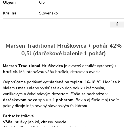
Objem
0.5
Krajina
Slovensko
Marsen Traditional Hruškovica + pohár 42%
0,5l (darčekové balenie 1 pohár)
Marsen Traditional Hruškovica
je ovocný destilát vyrobený z
hrušiek.
Má intenzívnu vôňu hrušiek, citrusov a ovocia.
Odporúčame podávať vychladené na teplotu
16-18
°C.
Hodí sa k
bielemu mäsu alebo vyskúšať ako doplnok ku krémovým,
vanilkovým a čokoládovým dezertom. Fľaša sa nachádza v
darčekovom boxe
spolu s
1
pohárom.
Box a aj fľaša majú veľmi
pekný dizajn inšpirovaný slovenským folklórom.
Farba:
krištáľová
Vôňa:
hrušky, jablká, citrusy, ovocie