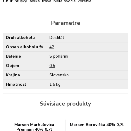
Chuť:
hrušky, jablká, tráva, biele ovocie, korenie
Parametre
Druh alkoholu
Destilát
Obsah alkoholu %
42
Balenie
S pohármi
Objem
0.5
Krajina
Slovensko
Hmotnosť
1,5 kg
Súvisiace produkty
Marsen Marhuľovica
Marsen Borovička 40% 0,7l
Premium 40% 0,7l