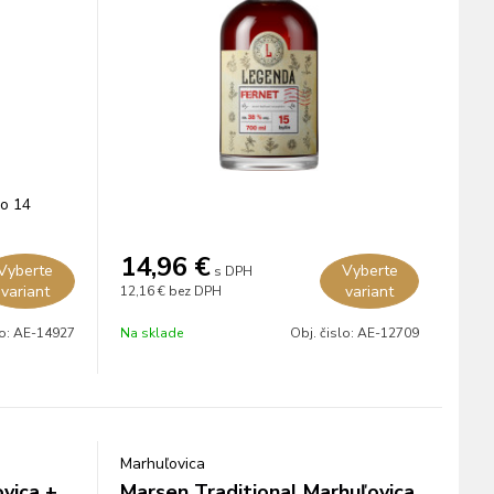
zo 14
14,96
€
Vyberte
Vyberte
s DPH
variant
variant
12,16 €
bez DPH
lo:
AE-14927
Na sklade
Obj. čislo:
AE-12709
Marhuľovica
ovica +
Marsen Traditional Marhuľovica