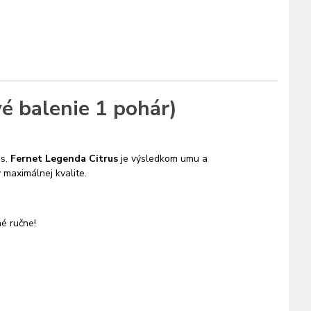
é balenie 1 pohár)
es.
Fernet Legenda Citrus
je výsledkom umu a
v maximálnej kvalite.
né ručne!