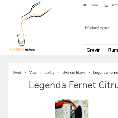
Úvod
inf
Gravír
Ru
Úvod
Viac
Likéry
Bylinné likéry
Legenda Fernet
Legenda Fernet Citr