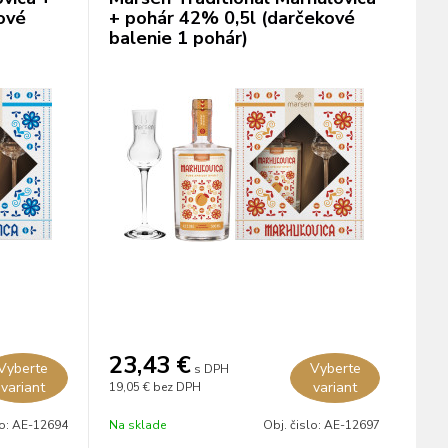
ové
+ pohár 42% 0,5l (darčekové
balenie 1 pohár)
23,43
€
Vyberte
Vyberte
s DPH
variant
variant
19,05 €
bez DPH
lo:
AE-12694
Na sklade
Obj. čislo:
AE-12697