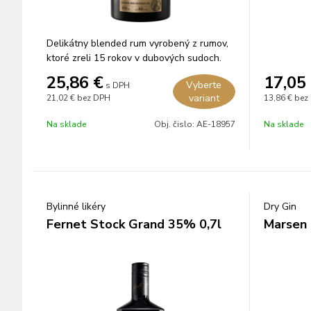
Delikátny blended rum vyrobený z rumov,
ktoré zreli 15 rokov v dubových sudoch.
25,86
€
17,05
Vyberte
s DPH
variant
21,02 €
bez DPH
13,86 €
bez
Na sklade
Obj. čislo:
AE-18957
Na sklade
Bylinné likéry
Dry Gin
Fernet Stock Grand 35% 0,7l
Marsen 