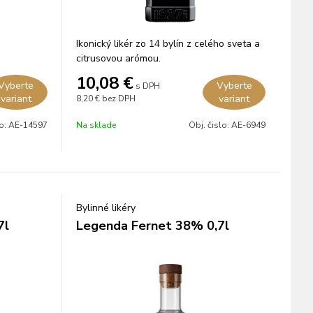
Ikonický likér zo 14 bylín z celého sveta a
citrusovou arómou.
10,08
€
Vyberte
Vyberte
s DPH
variant
variant
8,20 €
bez DPH
lo:
AE-14597
Na sklade
Obj. čislo:
AE-6949
Bylinné likéry
7l
Legenda Fernet 38% 0,7l