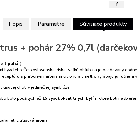
Popis
Parametre
Súvisiace produkty
trus + pohár 27% 0,7l (darčekov
e 1 pohár)
í bývalého Československa získal veľkú obľubu a je oceňovaný dodn
 receptúru s prírodnými arómami citrónu a limetky, vyrábajú ju ručne a 
trusovej chuti v jedinečnej symbióze.
bu bolo použitých až
15 vysokokvalitných bylín,
ktoré boli nazbiera
ý karamel, citrusová aróma