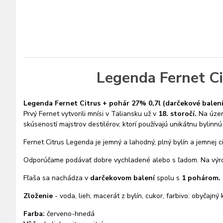
Legenda Fernet Ci
Legenda Fernet Citrus + pohár 27% 0,7l (darčekové baleni
Prvý Fernet vytvorili mnísi v Taliansku už v
18. storočí.
Na územ
skúseností majstrov destilérov, ktorí používajú unikátnu bylinnú
Fernet Citrus Legenda je jemný a lahodný, plný bylín a jemnej ci
Odporúčame podávať dobre vychladené alebo s ľadom. Na výro
Fľaša sa nachádza v
darčekovom balení
spolu s
1
pohárom.
Zloženie
- voda, lieh, macerát z bylín, cukor, farbivo: obyčajn
Farba:
červeno-hnedá