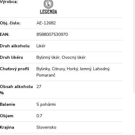
Výrobca:
Obj. čislo:
AE-12682
EAN:
8588007530970
Druh alkoholu
Likér
Druh likéru
Bylinný likér, Ovocný likér
Chuťový profil
Bylinky, Citrusy, Horký, Jemný, Lahodný,
Pomaranč
Obsah alkoholu
27
%
Balenie
S pohármi
Objem
0.7
Krajina
Slovensko