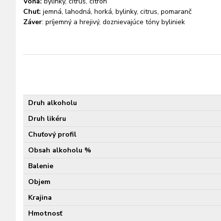
Vôňa:
bylinky, citrus, citrón
Chuť:
jemná, lahodná, horká, bylinky, citrus, pomaranč
Záver
: príjemný a hrejivý, doznievajúce tóny byliniek
Druh alkoholu
Druh likéru
Chuťový profil
Obsah alkoholu %
Balenie
Objem
Krajina
Hmotnosť