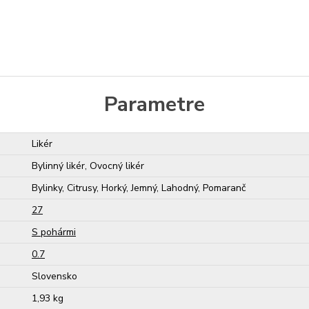
Parametre
Likér
Bylinný likér, Ovocný likér
Bylinky, Citrusy, Horký, Jemný, Lahodný, Pomaranč
27
S pohármi
0.7
Slovensko
1,93 kg