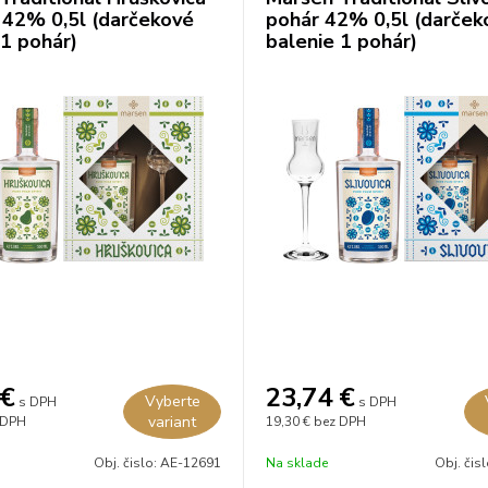
 42% 0,5l (darčekové
pohár 42% 0,5l (darček
 1 pohár)
balenie 1 pohár)
€
23,74
€
Vyberte
s DPH
s DPH
variant
 DPH
19,30 €
bez DPH
Obj. čislo:
AE-12691
Na sklade
Obj. čis