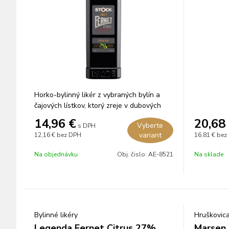
Horko-bylinný likér z vybraných bylín a
čajových lístkov, ktorý zreje v dubových
sudoch.
14,96
€
20,68
Vyberte
s DPH
variant
12,16 €
bez DPH
16,81 €
bez
Na objednávku
Obj. čislo:
AE-8521
Na sklade
Bylinné likéry
Hruškovic
Legenda Fernet Citrus 27%
Marsen 