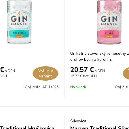
Unikátny slovenský remeselný 
druhov bylín a korenín.
€
20,57
€
Vyberte
s DPH
s DPH
variant
 DPH
16,72 €
bez DPH
Obj. čislo:
AE-14926
Na sklade
Obj. čis
a
Slivovica
Traditional Hruškovica
Marsen Traditional Sliv