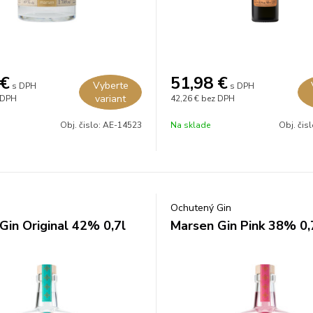
€
51,98
€
Vyberte
s DPH
s DPH
variant
 DPH
42,26 €
bez DPH
Obj. čislo:
AE-14523
Na sklade
Obj. čis
Ochutený Gin
Gin Original 42% 0,7l
Marsen Gin Pink 38% 0,