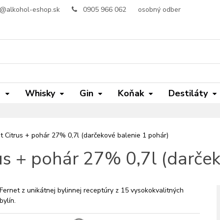
o@alkohol-eshop.sk
0905 966 062
osobný odber
m
Whisky
Gin
Koňak
Destiláty
 Citrus + pohár 27% 0,7l (darčekové balenie 1 pohár)
us + pohár 27% 0,7l (darček
Fernet z unikátnej bylinnej receptúry z 15 vysokokvalitných
bylín.