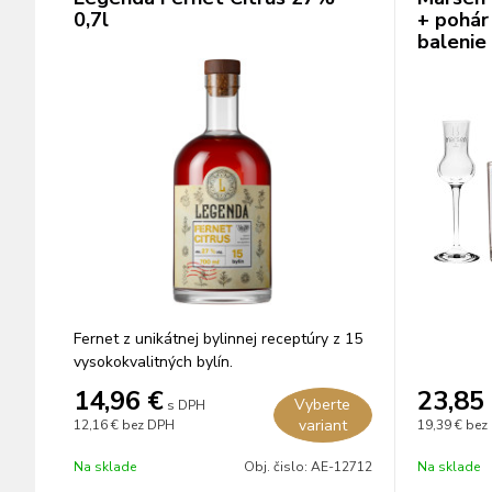
0,7l
+ pohár
balenie
Fernet z unikátnej bylinnej receptúry z 15
vysokokvalitných bylín.
14,96
€
23,85
Vyberte
s DPH
variant
12,16 €
bez DPH
19,39 €
bez
Na sklade
Obj. čislo:
AE-12712
Na sklade