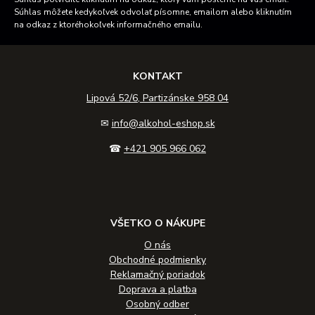
Súhlas môžete kedykoľvek odvolať písomne, emailom alebo kliknutím
na odkaz z ktoréhokoľvek informačného emailu.
KONTAKT
Lipová 52/6, Partizánske 958 04
✉
info@alkohol-eshop.sk
☎
+421 905 966 062
VŠETKO O NÁKUPE
O nás
Obchodné podmienky
Reklamačný poriadok
Doprava a platba
Osobný odber