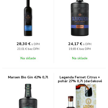
28,30
€
24,17
€
s DPH
s DPH
23,01 €
bez DPH
19,65 €
bez DPH
Na sklade
Na sklade
Marsen Bio Gin 42% 0,7l
Legenda Fernet Citrus +
pohár 27% 0,7l (darčekové
balenie 1 pohár)