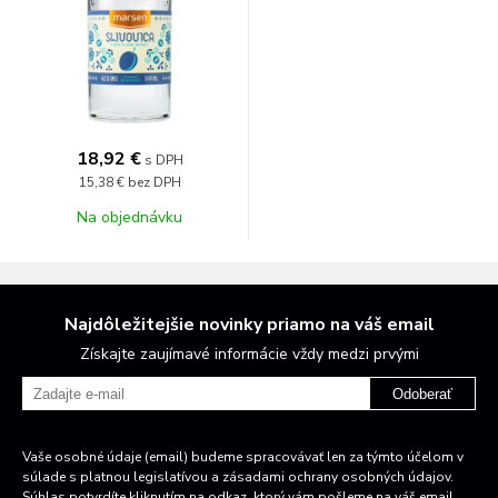
18,92 €
s DPH
15,38 €
bez DPH
Na objednávku
Najdôležitejšie novinky priamo na váš email
Získajte zaujímavé informácie vždy medzi prvými
Odoberať
Vaše osobné údaje (email) budeme spracovávať len za týmto účelom v
súlade s platnou legislatívou a zásadami ochrany osobných údajov.
Súhlas potvrdíte kliknutím na odkaz, ktorý vám pošleme na váš email.