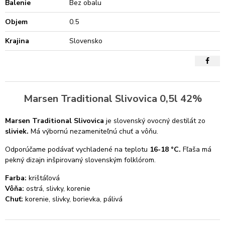
Balenie
Bez obalu
Objem
0.5
Krajina
Slovensko
Marsen Traditional Slivovica 0,5l 42%
Marsen Traditional Slivovica
je slovenský ovocný destilát zo
sliviek.
Má výbornú nezameniteľnú chuť a vôňu.
Odporúčame podávať vychladené na teplotu
16-18 °C.
Fľaša má
pekný dizajn inšpirovaný slovenským folklórom.
Farba:
krištáľová
Vôňa:
ostrá, slivky, korenie
Chuť:
korenie, slivky, borievka, pálivá