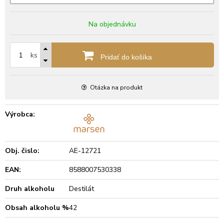
Na objednávku
ks
Pridať do košíka
Otázka na produkt
Výrobca:
Obj. čislo:
AE-12721
EAN:
8588007530338
Druh alkoholu
Destilát
Obsah alkoholu %
42