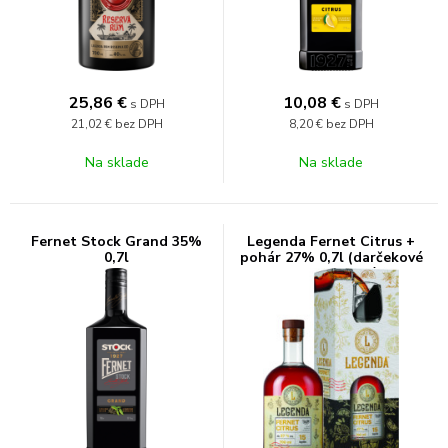
25,86
€
10,08
€
s DPH
s DPH
21,02 €
bez DPH
8,20 €
bez DPH
Na sklade
Na sklade
Fernet Stock Grand 35%
Legenda Fernet Citrus +
0,7l
pohár 27% 0,7l (darčekové
balenie 1 pohár)