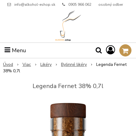
info@alkohol-eshop.sk
0905 966 062
osobný odber
Menu
Úvod
Viac
Likéry
Bylinné likéry
Legenda Fernet
38% 0,7l
Legenda Fernet 38% 0,7l