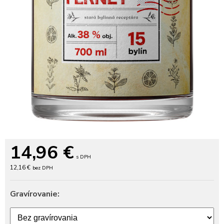
14,96
€
s DPH
12,16 €
bez DPH
Gravírovanie: