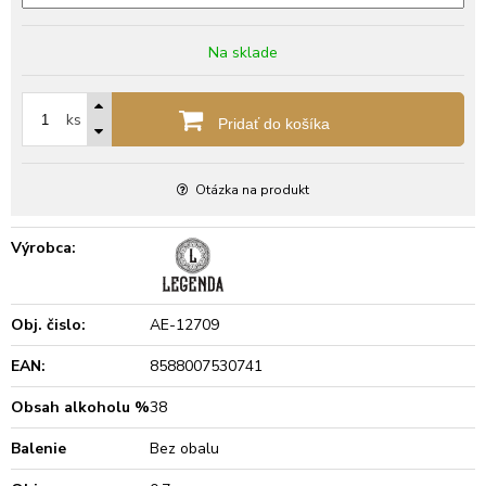
Na sklade
ks
Pridať do košíka
Otázka na produkt
Výrobca:
Obj. čislo:
AE-12709
EAN:
8588007530741
Obsah alkoholu %
38
Balenie
Bez obalu