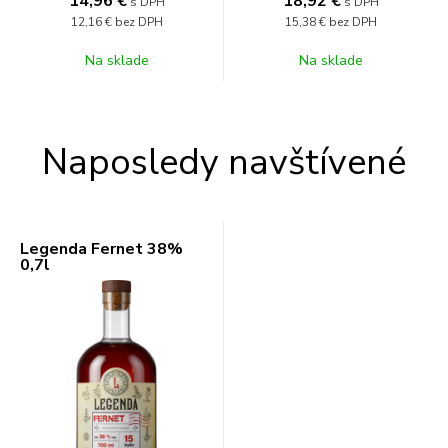
14,96
€
18,92
€
s DPH
s DPH
12,16 €
bez DPH
15,38 €
bez DPH
Na sklade
Na sklade
Naposledy navštívené
Legenda Fernet 38%
0,7l