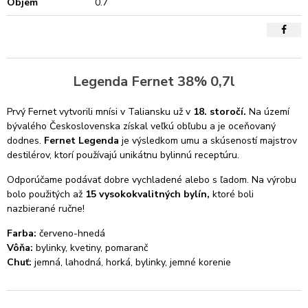
Objem
0.7
Legenda Fernet 38% 0,7l
Prvý Fernet vytvorili mnísi v Taliansku už v
18. storočí.
Na území
bývalého Československa získal veľkú obľubu a je oceňovaný
dodnes.
Fernet Legenda
je výsledkom umu a skúseností majstrov
destilérov, ktorí používajú unikátnu bylinnú receptúru.
Odporúčame podávať dobre vychladené alebo s ľadom. Na výrobu
bolo použitých až
15 vysokokvalitných bylín,
ktoré boli
nazbierané ručne!
Farba:
červeno-hnedá
Vôňa:
bylinky, kvetiny, pomaranč
Chuť:
jemná, lahodná, horká, bylinky, jemné korenie