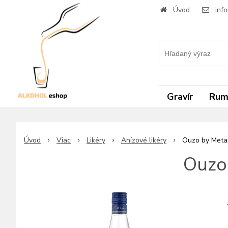
Úvod
inf
Gravír
Ru
Úvod
Viac
Likéry
Anízové likéry
Ouzo by Metax
Ouzo