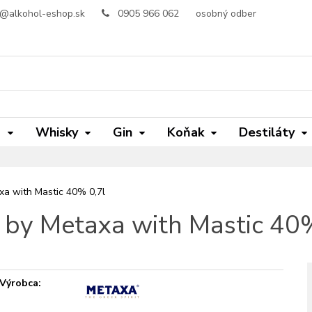
o@alkohol-eshop.sk
0905 966 062
osobný odber
m
Whisky
Gin
Koňak
Destiláty
a with Mastic 40% 0,7l
 by Metaxa with Mastic 40%
Výrobca: