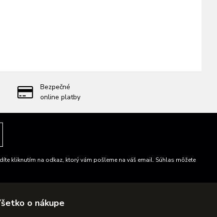
Bezpečné
online platby
íte kliknutím na odkaz, ktorý vám pošleme na váš email. Súhlas môžete
šetko o nákupe