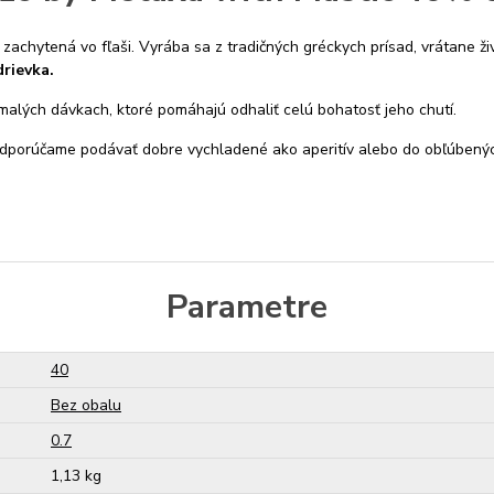
achytená vo fľaši. Vyrába sa z tradičných gréckych prísad, vrátane živ
rievka.
malých dávkach, ktoré pomáhajú odhaliť celú bohatosť jeho chutí.
porúčame podávať dobre vychladené ako aperitív alebo do obľúbenýc
Parametre
40
Bez obalu
0.7
1,13 kg