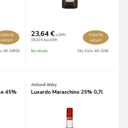
23,64
€
Vyberte
Vyberte
s DPH
variant
variant
19,22 €
bez DPH
lo:
AE-20503
Na sklade
Obj. čislo:
AE-2241
Anízové likéry
lle 45%
Luxardo Maraschino 25% 0,7l