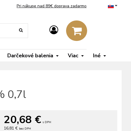
Pri nákupe nad 89€ doprava zadarmo
Darčekové balenia
Viac
Iné
 0,7l
20,68
€
s DPH
16,81 €
bez DPH