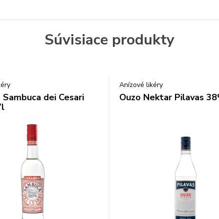
Súvisiace produkty
kéry
Anízové likéry
 Sambuca dei Cesari
Ouzo Nektar Pilavas 38
l