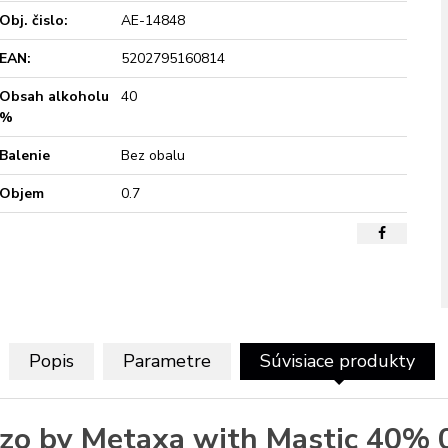
Obj. čislo:
AE-14848
EAN:
5202795160814
Obsah alkoholu
40
%
Balenie
Bez obalu
Objem
0.7
Popis
Parametre
Súvisiace produkty
zo by Metaxa with Mastic 40% 0