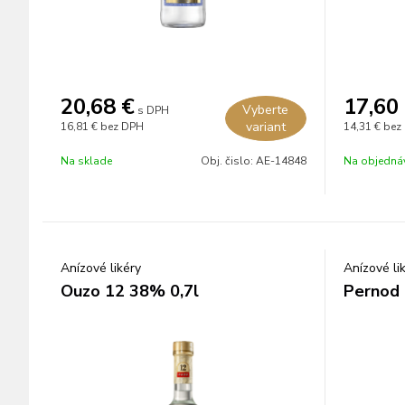
20,68
€
17,60
Vyberte
s DPH
variant
16,81 €
bez DPH
14,31 €
bez
Na sklade
Obj. čislo:
AE-14848
Na objedná
Anízové likéry
Anízové li
Ouzo 12 38% 0,7l
Pernod 