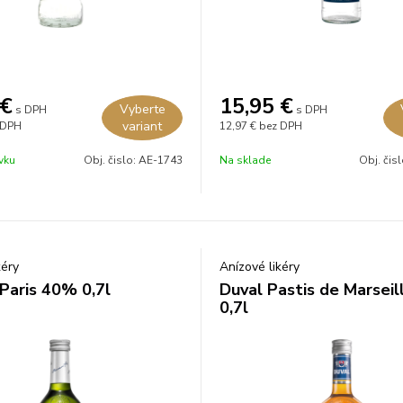
€
15,95
€
Vyberte
s DPH
s DPH
variant
 DPH
12,97 €
bez DPH
vku
Obj. čislo:
AE-1743
Na sklade
Obj. čis
kéry
Anízové likéry
Paris 40% 0,7l
Duval Pastis de Marsei
0,7l