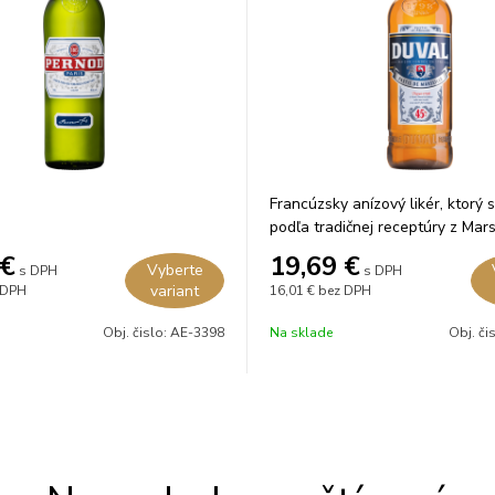
Francúzsky anízový likér, ktorý 
podľa tradičnej receptúry z Mars
výlučne prírodných ingrediencií.
€
19,69
€
Vyberte
s DPH
s DPH
variant
 DPH
16,01 €
bez DPH
Obj. čislo:
AE-3398
Na sklade
Obj. či