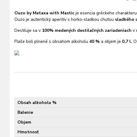
Ouzo by Metaxa with Mastic
je esencia gréckeho charakteru z
Ouzo je autentický aperitív s horko-sladkou chuťou
sladkého d
Destiluje sa v
100% medených destilačných zariadeniach
v 
Fľaše boli plnené s obsahom alkoholu
40 %
a objem je
0,7 l.
Od
Obsah alkoholu %
Balenie
Objem
Hmotnosť