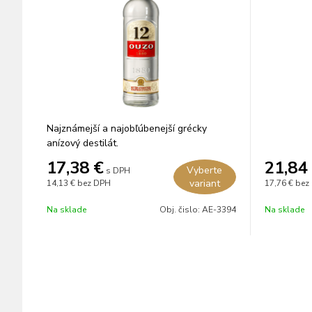
Najznámejší a najobľúbenejší grécky
anízový destilát.
17,38
€
21,84
Vyberte
s DPH
variant
14,13 €
bez DPH
17,76 €
bez
Na sklade
Obj. čislo:
AE-3394
Na sklade