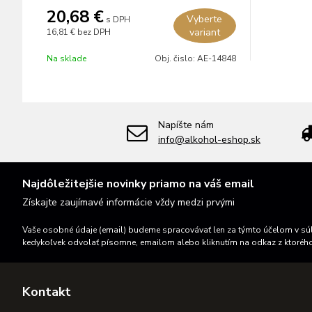
20,68 €
Vyberte
s DPH
variant
16,81 €
bez DPH
Na sklade
Obj. čislo:
AE-14848
Napíšte nám
info@alkohol-eshop.sk
Najdôležitejšie novinky priamo na váš email
Získajte zaujímavé informácie vždy medzi prvými
Vaše osobné údaje (email) budeme spracovávať len za týmto účelom v súl
kedykoľvek odvolať písomne, emailom alebo kliknutím na odkaz z ktoréh
Kontakt