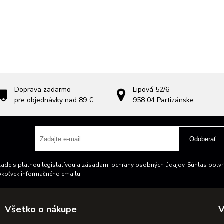
Doprava zadarmo
Lipová 52/6
pre objednávky nad 89 €
958 04
Partizánske
Odoberať
ade s platnou legislatívou a zásadami ochrany osobných údajov. Súhlas potvrd
okoľvek informačného emailu.
Všetko o nákupe
V