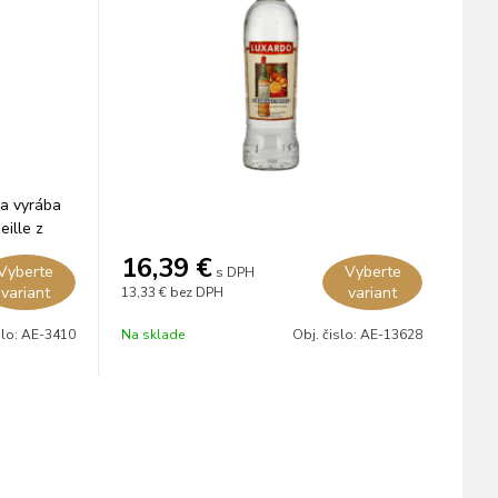
sa vyrába
eille z
16,39
€
Vyberte
Vyberte
s DPH
variant
variant
13,33 €
bez DPH
slo:
AE-3410
Na sklade
Obj. čislo:
AE-13628