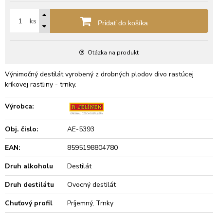
ks
Pridať do košíka
Otázka na produkt
Výnimočný destilát vyrobený z drobných plodov divo rastúcej
kríkovej rastliny - trnky.
Výrobca:
Obj. čislo:
AE-5393
EAN:
8595198804780
Druh alkoholu
Destilát
Druh destilátu
Ovocný destilát
Chuťový profil
Príjemný, Trnky