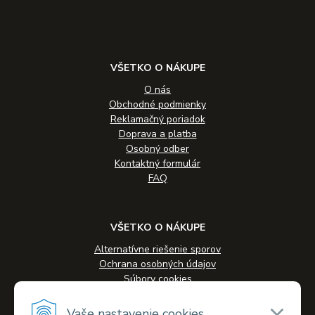
VŠETKO O NÁKUPE
O nás
Obchodné podmienky
Reklamačný poriadok
Doprava a platba
Osobný odber
Kontaktný formulár
FAQ
VŠETKO O NÁKUPE
Alternatívne riešenie sporov
Ochrana osobných údajov
Súbory cookies
Novinky
Veľkoobchodná spolupráca
Vaše nastavenie cookies