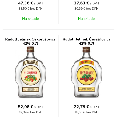
47,36
€
37,63
€
s DPH
s DPH
38,50 €
bez DPH
30,59 €
bez DPH
Na sklade
Na sklade
Rudolf Jelínek Oskorušovica
Rudolf Jelínek Čerešňovica
42% 0,7l
42% 0,7l
52,08
€
22,79
€
s DPH
s DPH
42,34 €
bez DPH
18,53 €
bez DPH