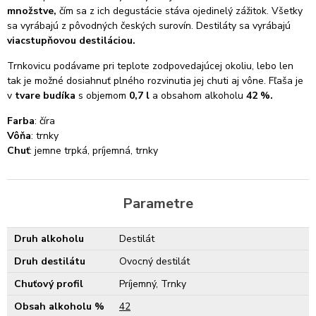
množstve,
čím sa z ich degustácie stáva ojedinelý zážitok. Všetky
sa vyrábajú z pôvodných českých surovín. Destiláty sa vyrábajú
viacstupňovou destiláciou.
Trnkovicu podávame pri teplote zodpovedajúcej okoliu, lebo len
tak je možné dosiahnuť plného rozvinutia jej chuti aj vône. Fľaša je
v
tvare budíka
s objemom
0,7 l
a obsahom alkoholu
42 %.
Farba
: číra
Vôňa
: trnky
Chuť
: jemne trpká, príjemná, trnky
Parametre
Druh alkoholu
Destilát
Druh destilátu
Ovocný destilát
Chuťový profil
Príjemný, Trnky
Obsah alkoholu %
42