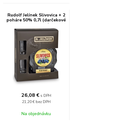
Rudolf Jelínek Slivovica + 2
poháre 50% 0,7l (darčekové
balenie 2 poháre)
26,08
€
s DPH
21,20 €
bez DPH
Na objednávku