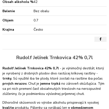
Obsah alkoholu %
42
Balenie
Bez obalu
Objem
0.7
Krajina
Česko
Rudolf Jelínek Trnkovica 42% 0,7l
Rudolf Jelínek Trnkovica 42% 0,7l
- je výnimočný destilát, ktorý
je vyrobený z drobných plodov divo rastúcej kríkovej rastliny -
trnky.
Sú využité iba tie plody, ktoré zostali na rastline iba počas
prvých mrazov.
Chuť je
jemne trpká
no zároveň okúzľujúca. Tým
sa pri nich premení časť obsiahnutých trieslovín na nerozpustné
zlúčeniny, čo je podmienkou výslednej príjemnej chuti.
Dlhoročné skúsenosti vo výrobe alkoholu prispievajú k vysokej
kvalite
produktu. Pálenky sa vyrábajú len
v obmedzenom