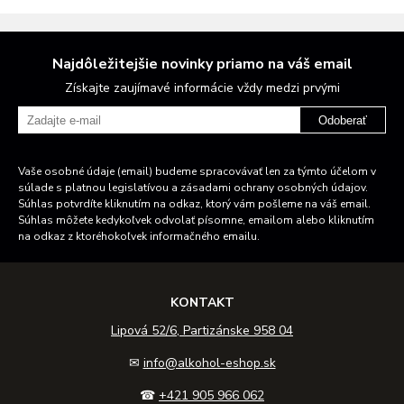
Najdôležitejšie novinky priamo na váš email
Získajte zaujímavé informácie vždy medzi prvými
Odoberať
Vaše osobné údaje (email) budeme spracovávať len za týmto účelom v
súlade s platnou legislatívou a zásadami ochrany osobných údajov.
Súhlas potvrdíte kliknutím na odkaz, ktorý vám pošleme na váš email.
Súhlas môžete kedykoľvek odvolať písomne, emailom alebo kliknutím
na odkaz z ktoréhokoľvek informačného emailu.
KONTAKT
Lipová 52/6, Partizánske 958 04
✉
info@alkohol-eshop.sk
☎
+421 905 966 062