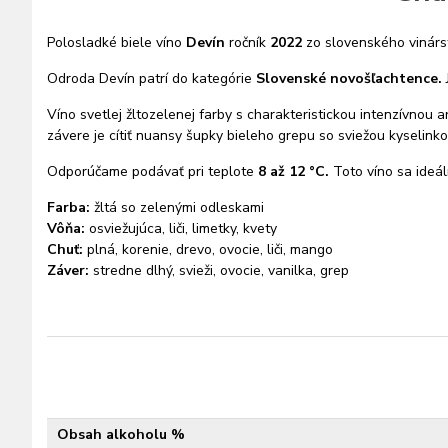
Polosladké biele víno
Devín
ročník
2022
zo slovenského vinár
Odroda Devín patrí do kategórie
Slovenské novošľachtence.
Víno svetlej žltozelenej farby s charakteristickou intenzívnou a
závere je cítiť nuansy šupky bieleho grepu so sviežou kyselinko
Odporúčame podávať pri teplote
8 až 12 °C.
Toto víno sa ideáln
Farba:
žltá so zelenými odleskami
Vôňa:
osviežujúca, liči, limetky, kvety
Chuť:
plná, korenie, drevo, ovocie, liči, mango
Záver:
stredne dlhý, svieži, ovocie, vanilka, grep
Obsah alkoholu %