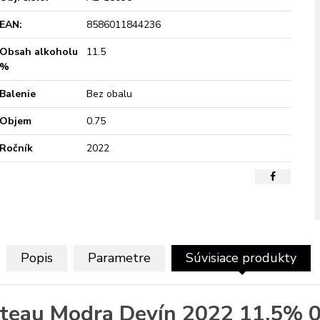
EAN:
8586011844236
Obsah alkoholu
11.5
%
Balenie
Bez obalu
Objem
0.75
Ročník
2022
Popis
Parametre
Súvisiace produkty
teau Modra Devín 2022 11,5% 0