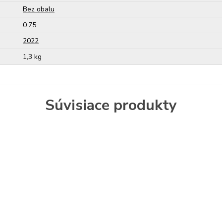
Bez obalu
0.75
2022
1,3 kg
Súvisiace produkty