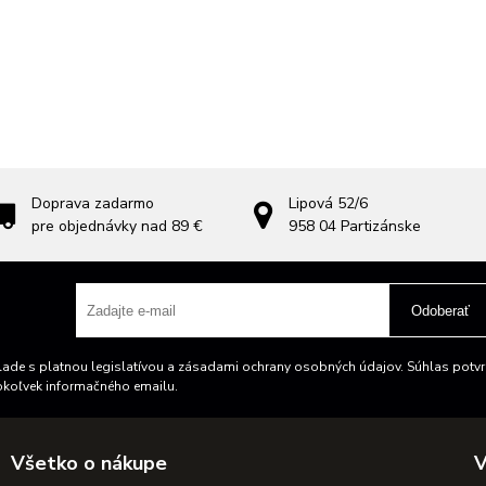
Doprava zadarmo
Lipová 52/6
pre objednávky nad 89 €
958 04
Partizánske
Odoberať
ade s platnou legislatívou a zásadami ochrany osobných údajov. Súhlas potvrd
okoľvek informačného emailu.
Všetko o nákupe
V