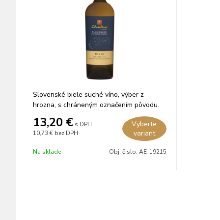
Slovenské biele suché víno, výber z
hrozna, s chráneným označením pôvodu.
13,20
€
Vyberte
s DPH
variant
10,73 €
bez DPH
Na sklade
Obj. čislo:
AE-19215