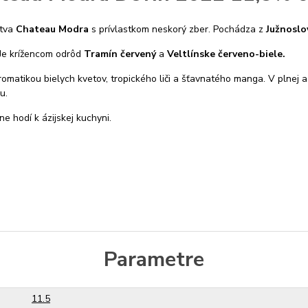
stva
Chateau Modra
s prívlastkom neskorý zber. Pochádza z
Južnoslo
Je krížencom odrôd
Tramín červený
a
Veltlínske červeno-biele.
romatikou bielych kvetov, tropického liči a šťavnatého manga. V plnej a
u.
e hodí k ázijskej kuchyni.
Parametre
11.5