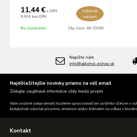
11,44 €
Vyberte
s DPH
variant
9,30 €
bez DPH
Na objednávku
Obj. čislo:
AE-15035
Napíšte nám
info@alkohol-eshop.sk
Najdôležitejšie novinky priamo na váš email
Získajte zaujímavé informácie vždy medzi prvými
Vaše osobné údaje (email) budeme spracovávať len za týmto účelom v súl
kedykoľvek odvolať písomne, emailom alebo kliknutím na odkaz z ktoréh
Kontakt