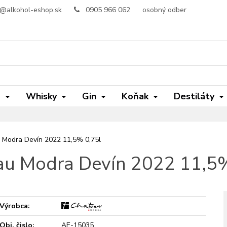
o@alkohol-eshop.sk
0905 966 062
osobný odber
m
Whisky
Gin
Koňak
Destiláty
 Modra Devín 2022 11,5% 0,75l
au Modra Devín 2022 11,5%
Výrobca:
Obj. čislo:
AE-15035