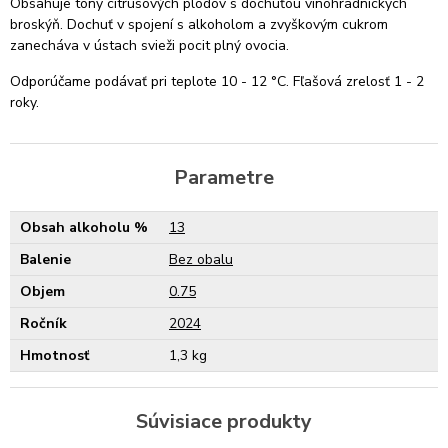
Obsahuje tóny citrusových plodov s dochuťou vinohradníckych
broskýň. Dochuť v spojení s alkoholom a zvyškovým cukrom
zanecháva v ústach svieži pocit plný ovocia.
Odporúčame podávať pri teplote 10 - 12 °C. Fľašová zrelosť 1 - 2
roky.
Parametre
Obsah alkoholu %
13
Balenie
Bez obalu
Objem
0.75
Ročník
2024
Hmotnosť
1,3 kg
Súvisiace produkty