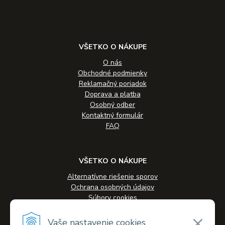
VŠETKO O NÁKUPE
O nás
Obchodné podmienky
Reklamačný poriadok
Doprava a platba
Osobný odber
Kontaktný formulár
FAQ
VŠETKO O NÁKUPE
Alternatívne riešenie sporov
Ochrana osobných údajov
Súbory cookies
Novinky
Veľkoobchodná spolupráca
Vaše nastavenie cookies