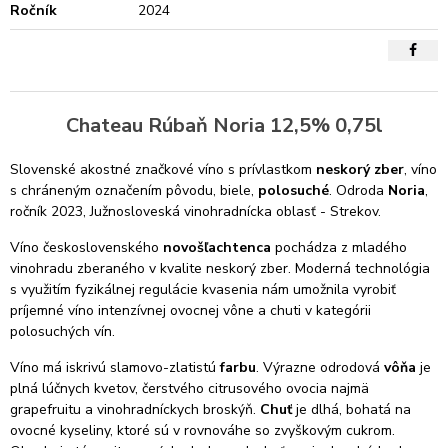
Ročník
2024
Chateau Rúbaň Noria 12,5% 0,75l
Slovenské akostné značkové víno s prívlastkom
neskorý zber
, víno
s chráneným označením pôvodu, biele,
polosuché
. Odroda
Noria
,
ročník 2023, Južnosloveská vinohradnícka oblasť - Strekov.
Víno československého
novošľachtenca
pochádza z mladého
vinohradu zberaného v kvalite neskorý zber. Moderná technológia
s využitím fyzikálnej regulácie kvasenia nám umožnila vyrobiť
príjemné víno intenzívnej ovocnej vône a chuti v kategórii
polosuchých vín.
Víno má iskrivú slamovo-zlatistú
farbu
. Výrazne odrodová
vôňa
je
plná lúčnych kvetov, čerstvého citrusového ovocia najmä
grapefruitu a vinohradníckych broskýň.
Chuť
je dlhá, bohatá na
ovocné kyseliny, ktoré sú v rovnováhe so zvyškovým cukrom.