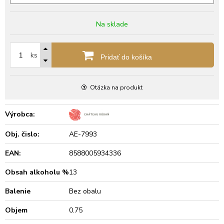
Na sklade
ks
Pridať do košíka
Otázka na produkt
Výrobca:
Obj. čislo:
AE-7993
EAN:
8588005934336
Obsah alkoholu %
13
Balenie
Bez obalu
Objem
0.75