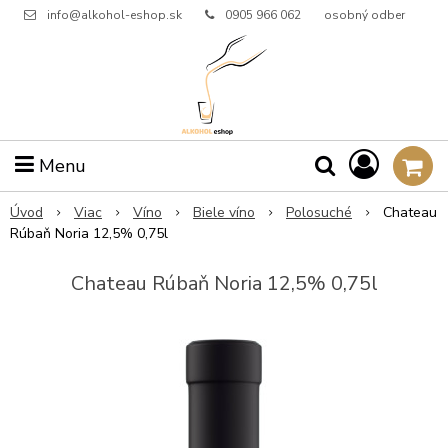
info@alkohol-eshop.sk
0905 966 062
osobný odber
Menu
Úvod
Viac
Víno
Biele víno
Polosuché
Chateau
Rúbaň Noria 12,5% 0,75l
Chateau Rúbaň Noria 12,5% 0,75l