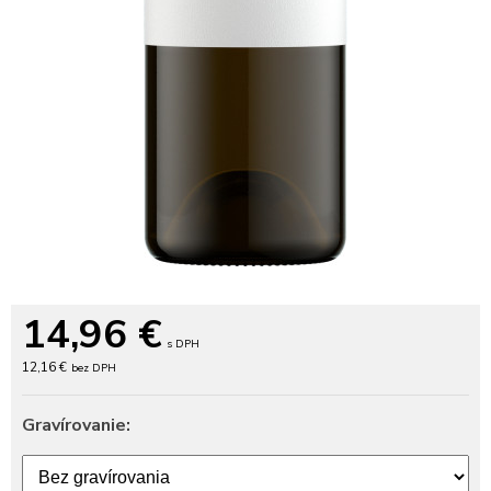
14,96
€
s DPH
12,16 €
bez DPH
Gravírovanie: