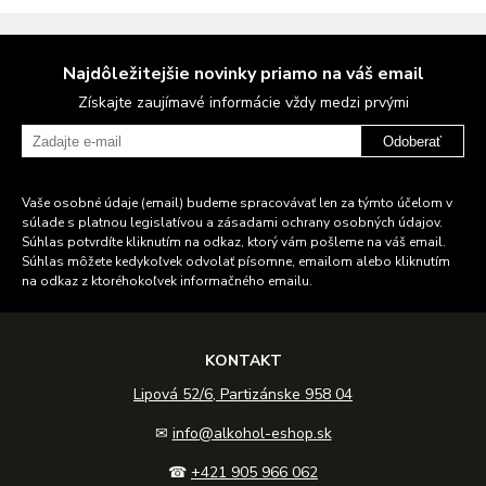
Najdôležitejšie novinky priamo na váš email
Získajte zaujímavé informácie vždy medzi prvými
Odoberať
Vaše osobné údaje (email) budeme spracovávať len za týmto účelom v
súlade s platnou legislatívou a zásadami ochrany osobných údajov.
Súhlas potvrdíte kliknutím na odkaz, ktorý vám pošleme na váš email.
Súhlas môžete kedykoľvek odvolať písomne, emailom alebo kliknutím
na odkaz z ktoréhokoľvek informačného emailu.
KONTAKT
Lipová 52/6, Partizánske 958 04
✉
info@alkohol-eshop.sk
☎
+421 905 966 062