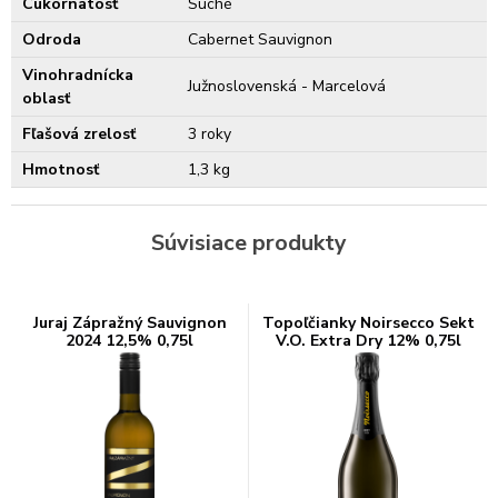
Cukornatosť
Suché
Odroda
Cabernet Sauvignon
Vinohradnícka
Južnoslovenská - Marcelová
oblasť
Fľašová zrelosť
3 roky
Hmotnosť
1,3 kg
Súvisiace produkty
Juraj Zápražný Sauvignon
Topoľčianky Noirsecco Sekt
2024 12,5% 0,75l
V.O. Extra Dry 12% 0,75l