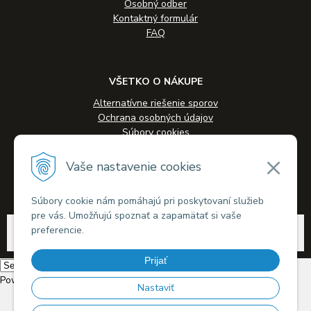
Osobný odber
Kontaktný formulár
FAQ
VŠETKO O NÁKUPE
Alternatívne riešenie sporov
Ochrana osobných údajov
Súbory cookies
Novinky
Veľkoobchodná spolupráca
Vaše nastavenie cookies
Kontakty
Súbory cookie nám pomáhajú pri poskytovaní služieb
pre vás. Umožňujú spoznať a zapamätať si vaše
© 2026 Alkohol-eshop.sk •
tvorba eshopu cez UNIobchod
,
webhosting
spoločnosti
preferencie.
WEBYGROUP
Prijať
Powered by
Translate
Nastaviť