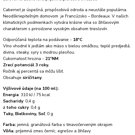
Cabernet je úspešná, prispôsobivá odroda a neustále populárna.
Neodškriepiteľným domovom je Francúzsko – Bordeaux. V našich
klimatických podmienkach vytvára krásne vína so žihľavovým
charakterom s prirodzene vysokým obsahom trieslovín.
Odporúčaná teplota na podávanie -
18
°
C
Víno vhodné k jedlám ako mäso s bielou omáčkou, teplé predjedlá,
divina, steaky, syry s modrou plesňou.
Cukornatosť hrozna -
21
°
NM
Zrecí potenciál 3 roky.
Ročník aj percentá sa môžu líšiť.
Obsahuje
siričitany
.
Výživové údaje (na 100 ml):
Energia
: 310 kJ / 75 kcal
Sacharidy
: 0,4 g
z toho cukry
: 0,4 g
Tuky, Bielkoviny, Soľ
: 0 g
Farba:
jemná, granátová farba s tmavočerveným okrajom
Vôňa:
príjemná zmes černíc, egrešov a žihľavy