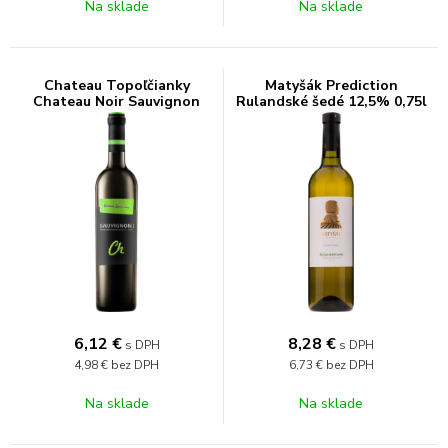
Na sklade
Na sklade
Chateau Topoľčianky
Matyšák Prediction
Chateau Noir Sauvignon
Rulandské šedé 12,5% 0,75l
12,5% 0,75l
6,12
€
8,28
€
s DPH
s DPH
4,98 €
bez DPH
6,73 €
bez DPH
Na sklade
Na sklade