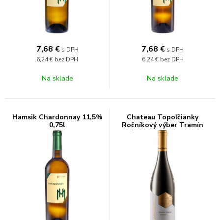
7,68
€
7,68
€
s DPH
s DPH
6,24 €
bez DPH
6,24 €
bez DPH
Na sklade
Na sklade
Hamsik Chardonnay 11,5%
Chateau Topoľčianky
0,75l
Ročníkový výber Tramín
červený 12,5% 0,75l