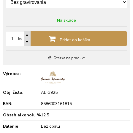
Na sklade
ks
Pridať do košíka
Otázka na produkt
Výrobca:
Obj. čislo:
AE-3925
EAN:
8586003161815
Obsah alkoholu %
12.5
Balenie
Bez obalu