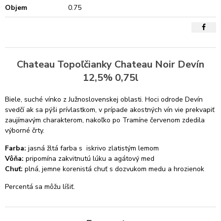
Objem
0.75
Chateau Topoľčianky Chateau Noir Devín
12,5% 0,75l
Biele, suché vínko z Južnoslovenskej oblasti. Hoci odrode Devín
svedčí ak sa pýši prívlastkom, v prípade akostných vín vie prekvapiť
zaujímavým charakterom, nakoľko po Tramíne červenom zdedila
výborné črty.
Farba:
jasná žltá farba s iskrivo zlatistým lemom
Vôňa:
pripomína zakvitnutú lúku a agátový med
Chuť:
plná, jemne korenistá chuť s dozvukom medu a hrozienok
Percentá sa môžu líšiť.