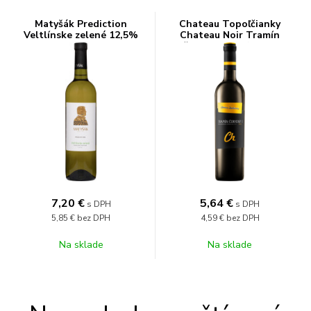
Matyšák Prediction
Chateau Topoľčianky
Veltlínske zelené 12,5%
Chateau Noir Tramín
0,75l
červený 12,5% 0,75l
7,20
€
5,64
€
s DPH
s DPH
5,85 €
bez DPH
4,59 €
bez DPH
Na sklade
Na sklade