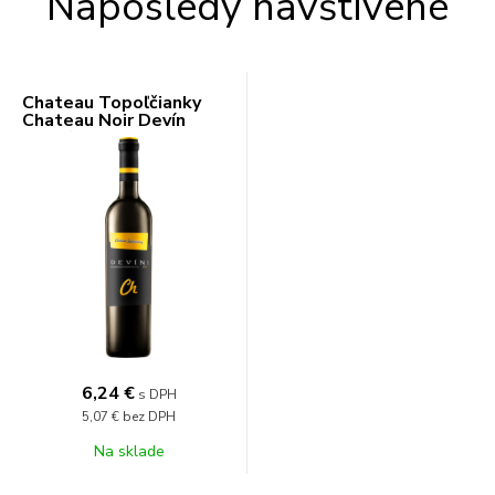
Naposledy navštívené
Chateau Topoľčianky
Chateau Noir Devín
12,5% 0,75l
6,24 €
s DPH
5,07 €
bez DPH
Na sklade