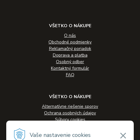
VŠETKO O NÁKUPE
O nás
Obchodné podmienky
Reklamačný poriadok
Doprava a platba
Osobný odber
Kontaktný formulár
FAQ
VŠETKO O NÁKUPE
Alternatívne riešenie sporov
Ochrana osobných údajov
Súbory cookies
Novinky
Veľkoobchodná spolupráca
Vaše nastavenie cookies
Kontakty