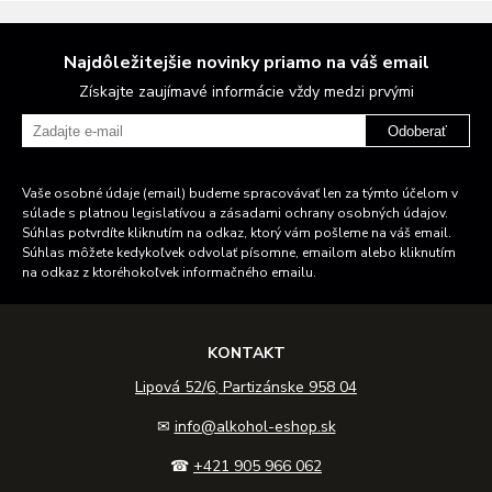
Najdôležitejšie novinky priamo na váš email
Získajte zaujímavé informácie vždy medzi prvými
Odoberať
Vaše osobné údaje (email) budeme spracovávať len za týmto účelom v
súlade s platnou legislatívou a zásadami ochrany osobných údajov.
Súhlas potvrdíte kliknutím na odkaz, ktorý vám pošleme na váš email.
Súhlas môžete kedykoľvek odvolať písomne, emailom alebo kliknutím
na odkaz z ktoréhokoľvek informačného emailu.
KONTAKT
Lipová 52/6, Partizánske 958 04
✉
info@alkohol-eshop.sk
☎
+421 905 966 062