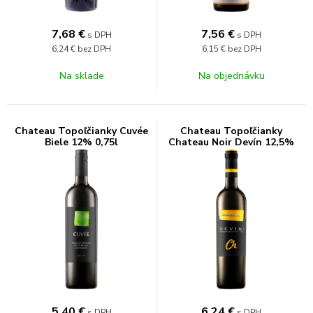
7,68
€
7,56
€
s DPH
s DPH
6,24 €
bez DPH
6,15 €
bez DPH
Na sklade
Na objednávku
Chateau Topoľčianky Cuvée
Chateau Topoľčianky
Biele 12% 0,75l
Chateau Noir Devín 12,5%
0,75l
5,40
€
6,24
€
s DPH
s DPH