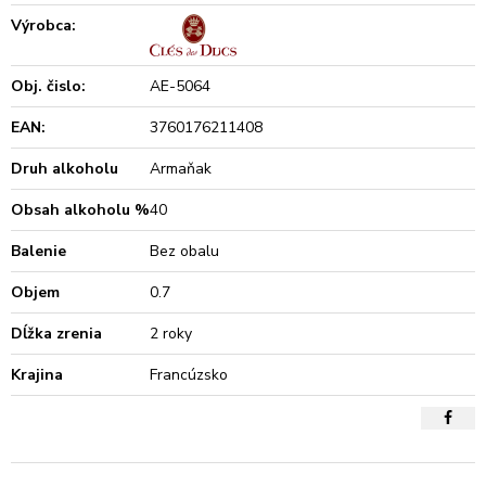
Výrobca:
Obj. čislo:
AE-5064
EAN:
3760176211408
Druh alkoholu
Armaňak
Obsah alkoholu %
40
Balenie
Bez obalu
Objem
0.7
Dĺžka zrenia
2 roky
Krajina
Francúzsko