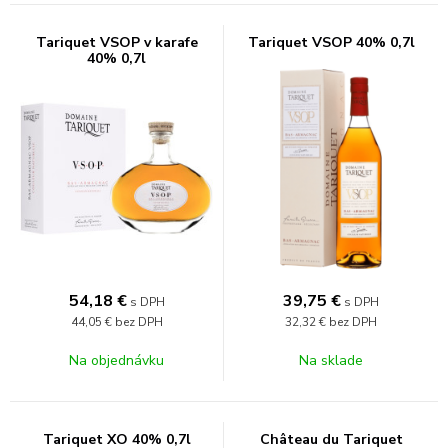
Tariquet VSOP v karafe
Tariquet VSOP 40% 0,7l
40% 0,7l
54,18
€
39,75
€
s DPH
s DPH
44,05 €
bez DPH
32,32 €
bez DPH
Na objednávku
Na sklade
Tariquet XO 40% 0,7l
Château du Tariquet