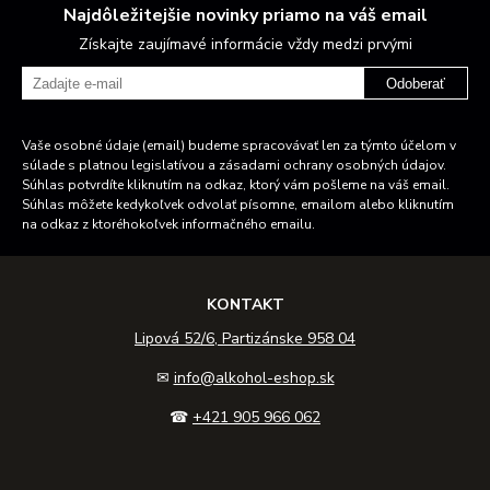
Najdôležitejšie novinky priamo na váš email
Získajte zaujímavé informácie vždy medzi prvými
Odoberať
Vaše osobné údaje (email) budeme spracovávať len za týmto účelom v
súlade s platnou legislatívou a zásadami ochrany osobných údajov.
Súhlas potvrdíte kliknutím na odkaz, ktorý vám pošleme na váš email.
Súhlas môžete kedykoľvek odvolať písomne, emailom alebo kliknutím
na odkaz z ktoréhokoľvek informačného emailu.
KONTAKT
Lipová 52/6, Partizánske 958 04
✉
info@alkohol-eshop.sk
☎
+421 905 966 062