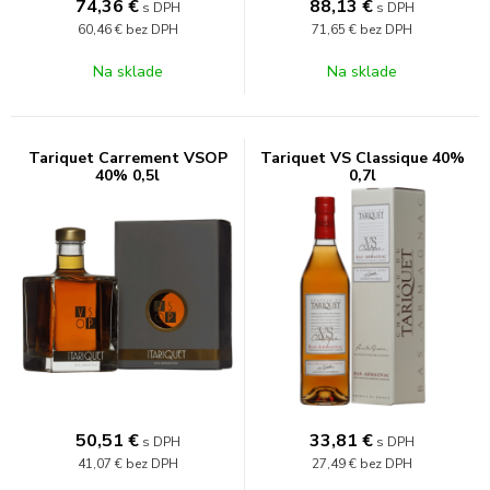
74,36
€
88,13
€
s DPH
s DPH
60,46 €
bez DPH
71,65 €
bez DPH
Na sklade
Na sklade
Tariquet Carrement VSOP
Tariquet VS Classique 40%
40% 0,5l
0,7l
50,51
€
33,81
€
s DPH
s DPH
41,07 €
bez DPH
27,49 €
bez DPH