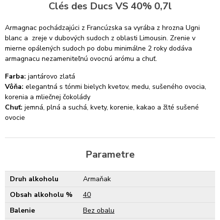
Clés des Ducs VS 40% 0,7l
Armagnac pochádzajúci z Francúzska sa vyrába z hrozna Ugni
blanc a zreje v dubových sudoch z oblasti Limousin. Zrenie v
mierne opálených sudoch po dobu minimálne 2 roky dodáva
armagnacu nezameniteľnú ovocnú arómu a chuť.
Farba:
jantárovo zlatá
Vôňa:
elegantná s tónmi bielych kvetov, medu, sušeného ovocia,
korenia a mliečnej čokolády
Chuť:
jemná, plná a suchá, kvety, korenie, kakao a žlté sušené
ovocie
Parametre
Druh alkoholu
Armaňak
Obsah alkoholu %
40
Balenie
Bez obalu