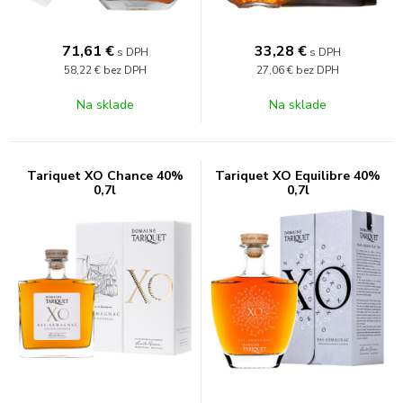
71,61
€
33,28
€
s DPH
s DPH
58,22 €
bez DPH
27,06 €
bez DPH
Na sklade
Na sklade
Tariquet XO Chance 40%
Tariquet XO Equilibre 40%
0,7l
0,7l