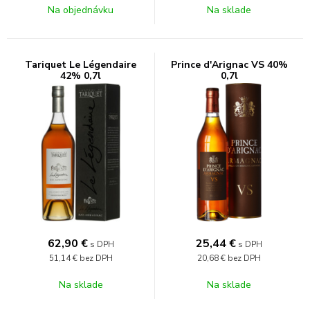
Na objednávku
Na sklade
Tariquet Le Légendaire
Prince d'Arignac VS 40%
42% 0,7l
0,7l
62,90
€
25,44
€
s DPH
s DPH
51,14 €
bez DPH
20,68 €
bez DPH
Na sklade
Na sklade