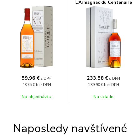
L’Armagnac du Centenaire
53,5% 0,7l
59,96
€
233,58
€
s DPH
s DPH
48,75 €
bez DPH
189,90 €
bez DPH
Na objednávku
Na sklade
Naposledy navštívené