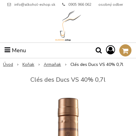
info@alkohol-eshop.sk
0905 966 062
osobný odber
Menu
Úvod
Koňak
Armaňak
Clés des Ducs VS 40% 0,7l
Clés des Ducs VS 40% 0,7l