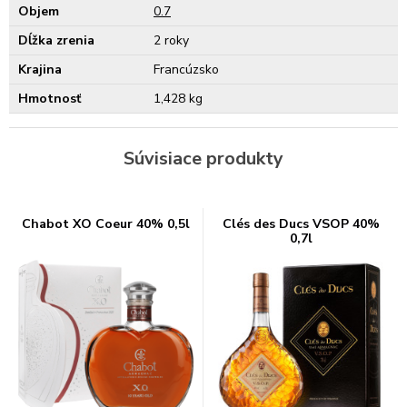
Objem
0.7
Dĺžka zrenia
2 roky
Krajina
Francúzsko
Hmotnosť
1,428 kg
Súvisiace produkty
Chabot XO Coeur 40% 0,5l
Clés des Ducs VSOP 40%
0,7l