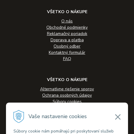
VŠETKO O NÁKUPE
O nás
Obchodné podmienky
Reklamačný poriadok
Doprava a platba
Osobný odber
Kontaktný formulár
FAQ
VŠETKO O NÁKUPE
Alternatívne riešenie sporov
Ochrana osobných údajov
Súbory cookies
Novinky
Veľkoobchodná spolupráca
Vaše nastavenie cookies
Kontakty
Súbory cookie nám pomáhajú pri poskytovaní služieb