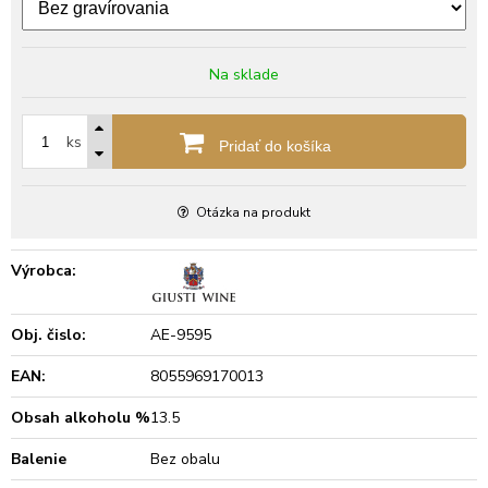
Na sklade
ks
Pridať do košíka
Otázka na produkt
Výrobca:
Obj. čislo:
AE-9595
EAN:
8055969170013
Obsah alkoholu %
13.5
Balenie
Bez obalu