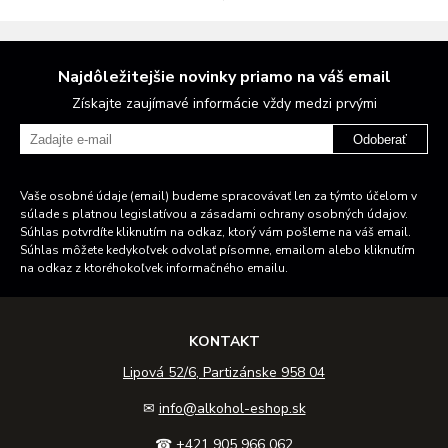
Najdôležitejšie novinky priamo na váš email
Získajte zaujímavé informácie vždy medzi prvými
Odoberať
Vaše osobné údaje (email) budeme spracovávať len za týmto účelom v
súlade s platnou legislatívou a zásadami ochrany osobných údajov.
Súhlas potvrdíte kliknutím na odkaz, ktorý vám pošleme na váš email.
Súhlas môžete kedykoľvek odvolať písomne, emailom alebo kliknutím
na odkaz z ktoréhokoľvek informačného emailu.
KONTAKT
Lipová 52/6, Partizánske 958 04
✉
info@alkohol-eshop.sk
☎
+421 905 966 062