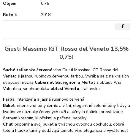
Objem
0.75
Ročník
2018
Giusti Massimo IGT Rosso del Veneto 13,5%
0,75l
Suché talianske červené
víno Giusti Massimo IGT Rosso del
Veneto s jasnou rubínovo červenou farbou. Vyrába sa z najkrajších
strapcov hrozna
Cabernet Sauvignon a Merlot
z oblasti Aria
Valentina, vinohradnícka
oblasť Veneto
, Taliansko.
Farba
: intenzívna a jasná rubínovo červená
Buket
: intenzívne tóny černíc a višní, elegantné zelené tóny trávy a
kvetinové náznaky červených ruží a lúčnych fialiek sprevádzané
čiernym korením, klinčekmi a pečenej papriky
Chuť
: pripomína svoj buket a trvácnou ovocnou dochuťou, dobré
telo a hladké taníny dodávajú tomuto vínu eleganciu a vyváženosť