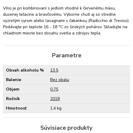
Víno je pri kombinovaní s jedlom vhodné k červenému mäsu,
dusenej teľacine a bravčovému. Výborne chutí aj so stredne
vyzretým syrom alebo lasagnami s čakankou (Radicchio di Treviso).
Podávajte pri teplote 16 - 18 °C zo širokých pohárov. Skladujte na
chladnom mieste bez dosahu svetla a zdrojov tepla.
Parametre
Obsah alkoholu %
13.5
Balenie
Bez obalu
Objem
0.75
Ročník
2018
Hmotnosť
1,4 kg
Súvisiace produkty