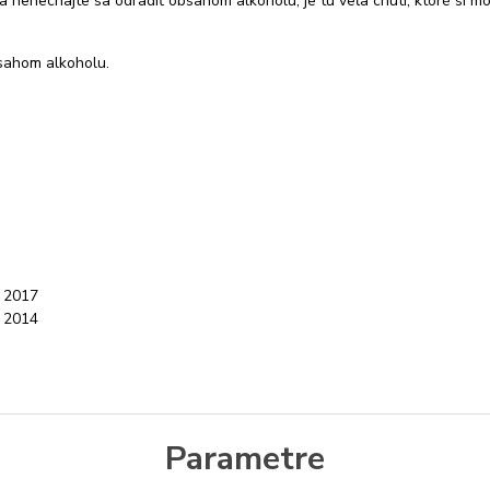
– a nenechajte sa odradiť obsahom alkoholu, je tu veľa chutí, ktoré si
ahom alkoholu.
, 2017
, 2014
Parametre