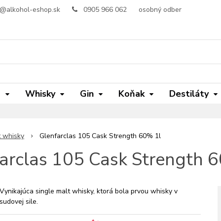
o@alkohol-eshop.sk
0905 966 062
osobný odber
m
Whisky
Gin
Koňak
Destiláty
t whisky
Glenfarclas 105 Cask Strength 60% 1l
arclas 105 Cask Strength 
Vynikajúca single malt whisky, ktorá bola prvou whisky v
sudovej sile.