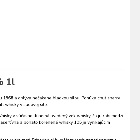
% 1l
ku
1968
a oplýva nečakane hladkou silou. Ponúka chuť sherry,
lt whisky v sudovej sile.
isky v súčasnosti nemá uvedený vek whisky, čo ju robí medzi
asertívna a bohato korenená whisky 105 je vynikajúcim