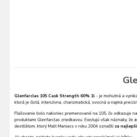
Gle
Glenfarclas 105 Cask Strength 60% 1l
- je mohutná a vynika
ktorá je čistá, intenzívna, charizmatická, ovocná a najmä precíz
Fľašovanie bolo nakoniec premenované na 105, čo odkazuje na 
produktami Glenfarclas zriedkavou.
Existujú však náznaky, že
z
destilátom, ktorý Malt Maniacs v roku 2004 označili
za najlepš