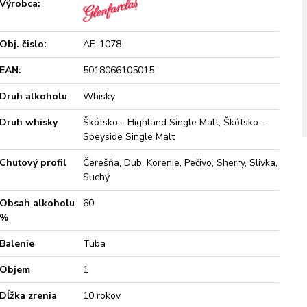
Výrobca:
Obj. čislo:
AE-1078
EAN:
5018066105015
Druh alkoholu
Whisky
Druh whisky
Škótsko - Highland Single Malt, Škótsko -
Speyside Single Malt
Chuťový profil
Čerešňa, Dub, Korenie, Pečivo, Sherry, Slivka,
Suchý
Obsah alkoholu
60
%
Balenie
Tuba
Objem
1
Dĺžka zrenia
10 rokov