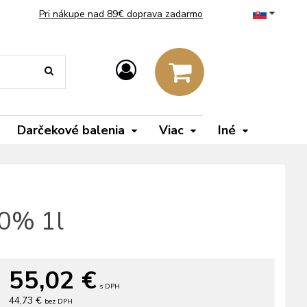
Pri nákupe nad 89€ doprava zadarmo
Darčekové balenia
Viac
Iné
60% 1l
55,02
€
s DPH
44,73 €
bez DPH