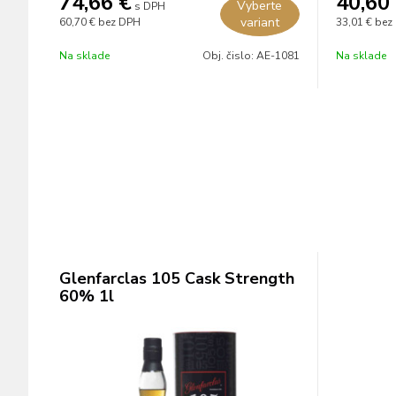
74,66
€
40,60
Vyberte
s DPH
variant
60,70 €
bez DPH
33,01 €
bez
Na sklade
Obj. čislo:
AE-1081
Na sklade
Glenfarclas 105 Cask Strength
60% 1l