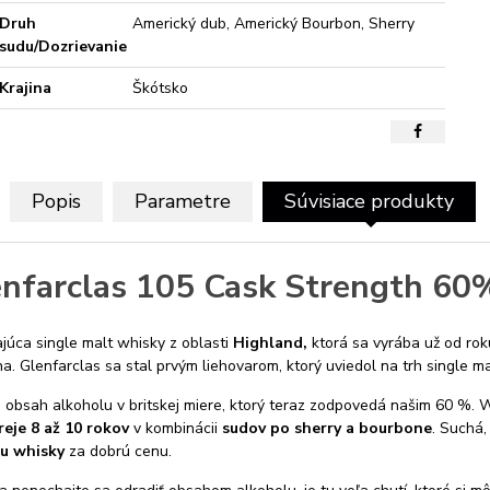
Druh
Americký dub, Americký Bourbon, Sherry
sudu/Dozrievanie
Krajina
Škótsko
Popis
Parametre
Súvisiace produkty
nfarclas 105 Cask Strength 60
júca single malt whisky z oblasti
Highland,
ktorá sa vyrába už od ro
na.
Glenfarclas sa stal prvým liehovarom, ktorý uviedol na trh single ma
obsah alkoholu v britskej miere, ktorý teraz zodpovedá našim 60 %.
Wh
reje 8 až 10 rokov
v kombinácii
sudov po sherry a bourbone
.
Suchá, 
iu whisky
za dobrú cenu.