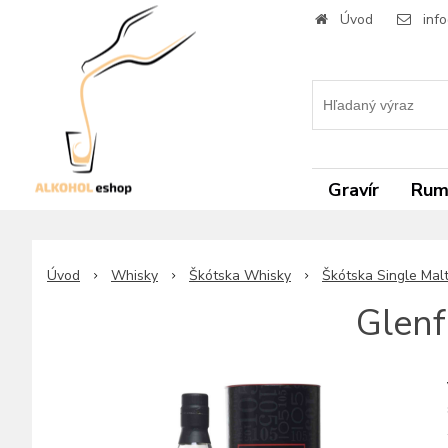
Úvod
inf
Gravír
Ru
Úvod
Whisky
Škótska Whisky
Škótska Single Mal
Glenf