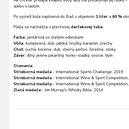
Ak chcete, pridajte kvapku vody, aby ste preskúmali jej hĺbku 
alebo s ľadom.
Po vyzretí bola naplnená do fliaš s objemom
1
liter
a
60 %
obs
Fľaša sa nachádza v plechovej
darčekovej tube.
Farba:
jantárová so zlatými odleskami
Vôňa:
komplexná, dub, jablká, hrušky, karamel, orechy
Chuť:
suchá, korenie, dub, sherry, pečivo, čerešne, slivky
Záver:
dlhý, jemne pikantný, horko-sladký, ovocie, dym
Ocenenia:
Strieborná medaila
- International Spirits Challenge, 2019
Strieborná medaila
- International Wine & Spirit Competition
Strieborná medaila
- International Wine & Spirit Competition
Zlatá medaila
- Jim Murray's Whisky Bible, 2014