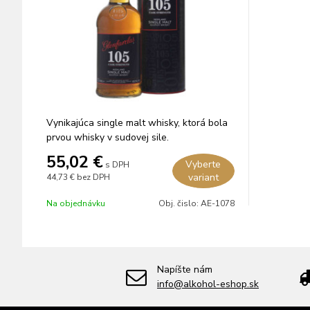
Vynikajúca single malt whisky, ktorá bola
prvou whisky v sudovej sile.
55,02 €
Vyberte
s DPH
variant
44,73 €
bez DPH
Na objednávku
Obj. čislo:
AE-1078
Napíšte nám
info@alkohol-eshop.sk