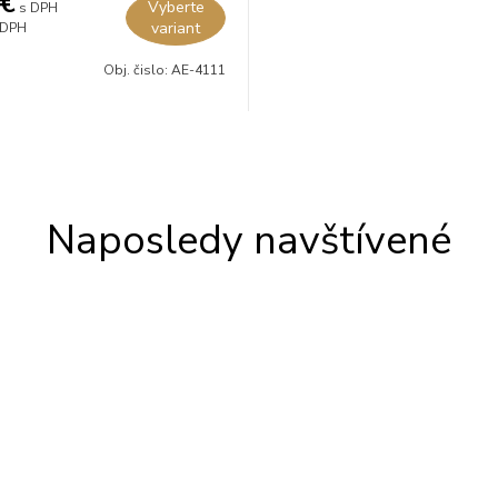
€
Vyberte
s DPH
variant
 DPH
Obj. čislo:
AE-4111
Naposledy navštívené