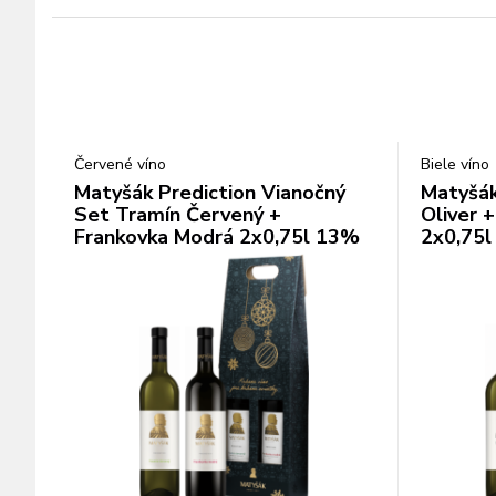
Červené víno
Biele víno
Matyšák Prediction Vianočný
Matyšák
Set Tramín Červený +
Oliver 
Frankovka Modrá 2x0,75l 13%
2x0,75l
1,5l