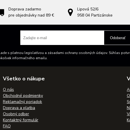
Doprava zadarmo
Lipová 52/6
pre objednávky nad 89 €
958 04
Partizánske
Odoberať
ade s platnou legislatívou a zásadami ochrany osobných údajov. Súhlas potvrd
okoľvek informačného emailu.
Všetko o nákupe
V
O nás
A
Obchodné podmienky
O
Reklamačný poriadok
S
Doprava a platba
N
Osobný odber
V
Kontaktný formulár
K
FAQ