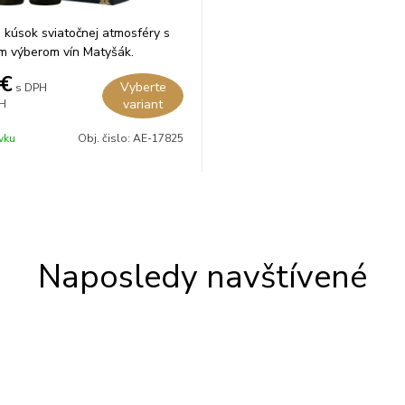
i kúsok sviatočnej atmosféry s
m výberom vín Matyšák.
€
Vyberte
s DPH
variant
H
vku
Obj. čislo:
AE-17825
Naposledy navštívené