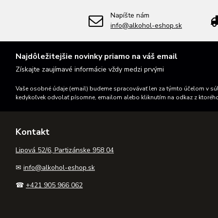
Napíšte nám
info@alkohol-eshop.sk
Najdôležitejšie novinky priamo na váš email
Získajte zaujímavé informácie vždy medzi prvými
Vaše osobné údaje (email) budeme spracovávať len za týmto účelom v súl
kedykoľvek odvolať písomne, emailom alebo kliknutím na odkaz z ktoréh
Kontakt
Lipová 52/6, Partizánske 958 04
✉
info@alkohol-eshop.sk
☎
+421 905 966 062