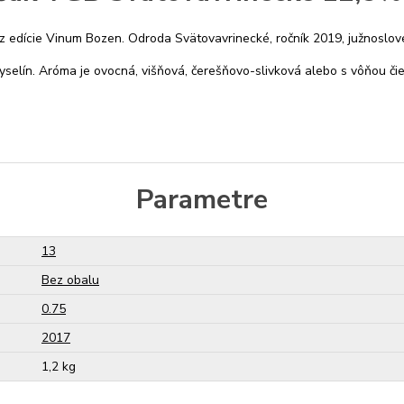
 edície Vinum Bozen. Odroda Svätovavrinecké, ročník 2019, južnoslov
elín. Aróma je ovocná, višňová, čerešňovo-slivková alebo s vôňou čiern
Parametre
13
Bez obalu
0.75
2017
1,2 kg