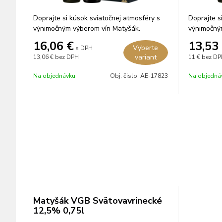
Doprajte si kúsok sviatočnej atmosféry s
Doprajte s
výnimočným výberom vín Matyšák.
výnimočný
16,06
€
13,53
Vyberte
s DPH
variant
13,06 €
bez DPH
11 €
bez DP
Na objednávku
Obj. čislo:
AE-17823
Na objedná
Matyšák VGB Svätovavrinecké
12,5% 0,75l