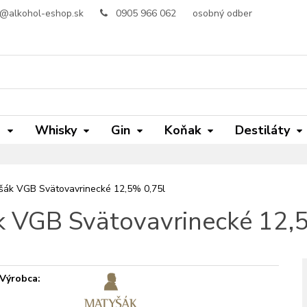
o@alkohol-eshop.sk
0905 966 062
osobný odber
m
Whisky
Gin
Koňak
Destiláty
šák VGB Svätovavrinecké 12,5% 0,75l
 VGB Svätovavrinecké 12,
Výrobca: