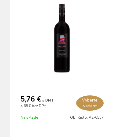
5,76 €
Vyberte
s DPH
variant
4,68 €
bez DPH
Na sklade
Obj. čislo:
AE-6557