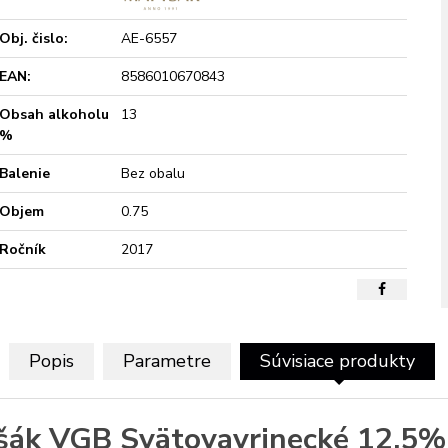
Obj. čislo:
AE-6557
EAN:
8586010670843
Obsah alkoholu
13
%
Balenie
Bez obalu
Objem
0.75
Ročník
2017
Popis
Parametre
Súvisiace produkty
šák VGB Svätovavrinecké 12,5% 