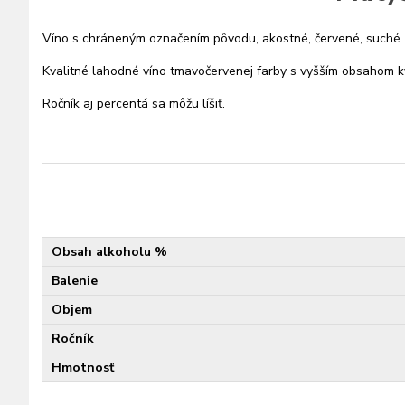
Víno s chráneným označením pôvodu, akostné, červené, suché z
Kvalitné lahodné víno tmavočervenej farby s vyšším obsahom kys
Ročník aj percentá sa môžu líšiť.
Obsah alkoholu %
Balenie
Objem
Ročník
Hmotnosť