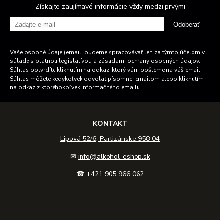
Získajte zaujímavé informácie vždy medzi prvými
Odoberať
Vaše osobné údaje (email) budeme spracovávať len za týmto účelom v
súlade s platnou legislatívou a zásadami ochrany osobných údajov.
Súhlas potvrdíte kliknutím na odkaz, ktorý vám pošleme na váš email.
Súhlas môžete kedykoľvek odvolať písomne, emailom alebo kliknutím
na odkaz z ktoréhokoľvek informačného emailu.
KONTAKT
Lipová 52/6, Partizánske 958 04
✉
info@alkohol-eshop.sk
☎
+421 905 966 062