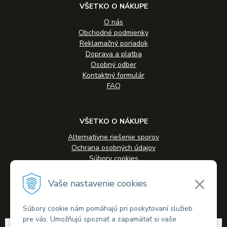
VŠETKO O NÁKUPE
O nás
Obchodné podmienky
Reklamačný poriadok
Doprava a platba
Osobný odber
Kontaktný formulár
FAQ
VŠETKO O NÁKUPE
Alternatívne riešenie sporov
Ochrana osobných údajov
Súbory cookies
Novinky
Veľkoobchodná spolupráca
Vaše nastavenie cookies
Kontakty
Súbory cookie nám pomáhajú pri poskytovaní služieb
pre vás. Umožňujú spoznať a zapamätať si vaše