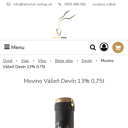
info@alkohol-eshop.sk
0905 966 062
osobný odber
Menu
Úvod
Viac
Víno
Biele víno
Devín
Movino
Vášeň Devín 13% 0,75l
Movino Vášeň Devín 13% 0,75l