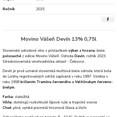
Ročník
2025
Movino Vášeň Devín 13% 0,75l
Slovenské odrodové víno s prívlastkom
výber z hrozna
, biele,
polosuché
z edície Movino Vášeň. Odroda
Devín
, ročník 2023,
Stredoslovenská vinohradnícka oblasť - Čebovce.
Devín je prvá uznaná slovenská muštová biela odroda, ktorá bola
do Listiny registrovaných odrôd zapísaná v roku 1997. Vznikla v
roku 1958
krížením Tramínu červeného s Veltlínskym červeno-
bielym
.
Farba:
zlatožltá
Vôňa:
dominujú rozkvitnuté šípové ruže a tropické ovocie
Chuť:
plná, vyniká prezretá hroznová šťava a litchi