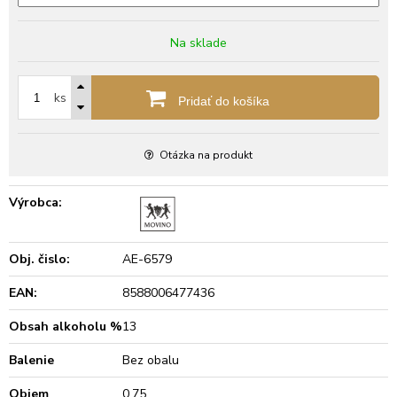
Na sklade
ks
Pridať do košíka
Otázka na produkt
Výrobca:
Obj. čislo:
AE-6579
EAN:
8588006477436
Obsah alkoholu %
13
Balenie
Bez obalu
Objem
0.75