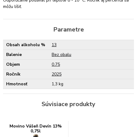
Odporúčame podávať pri teplote 8 - 10 °C. Ročník aj percentá sa
môžu líšiť.
Parametre
Obsah alkoholu %
13
Balenie
Bez obalu
Objem
0.75
Ročník
2025
Hmotnosť
1,3 kg
Súvisiace produkty
Movino Vášeň Devín 13%
0,75l