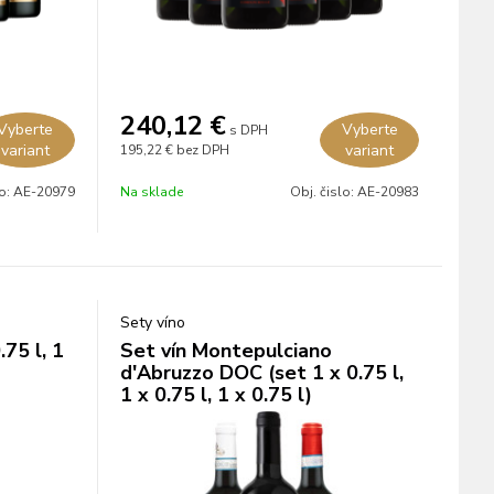
240,12
€
Vyberte
Vyberte
s DPH
variant
variant
195,22 €
bez DPH
lo:
AE-20979
Na sklade
Obj. čislo:
AE-20983
Sety víno
.75 l, 1
Set vín Montepulciano
d'Abruzzo DOC (set 1 x 0.75 l,
1 x 0.75 l, 1 x 0.75 l)