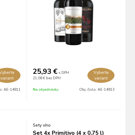
25,93
€
Vyberte
Vyberte
s DPH
variant
variant
21,08 €
bez DPH
lo:
AE-14911
Na objednávku
Obj. čislo:
AE-14913
Sety víno
Set 4x Primitivo (4 x 0.75 l)