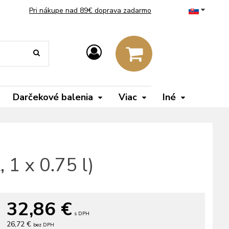
Pri nákupe nad 89€ doprava zadarmo
Darčekové balenia
Viac
Iné
, 1 x 0.75 l)
32,86
€
s DPH
26,72 €
bez DPH