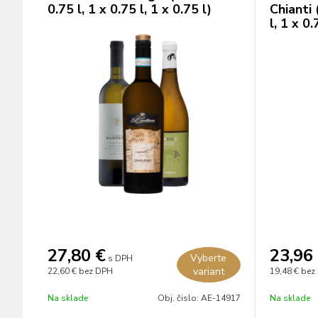
0.75 l, 1 x 0.75 l, 1 x 0.75 l)
Chianti 
l, 1 x 0.
27,80
€
23,96
Vyberte
s DPH
variant
22,60 €
bez DPH
19,48 €
bez
Na sklade
Obj. čislo:
AE-14917
Na sklade