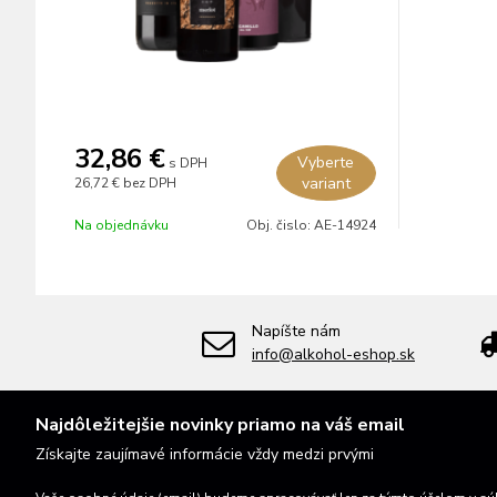
32,86 €
Vyberte
s DPH
variant
26,72 €
bez DPH
Na objednávku
Obj. čislo:
AE-14924
Napíšte nám
info@alkohol-eshop.sk
Najdôležitejšie novinky priamo na váš email
Získajte zaujímavé informácie vždy medzi prvými