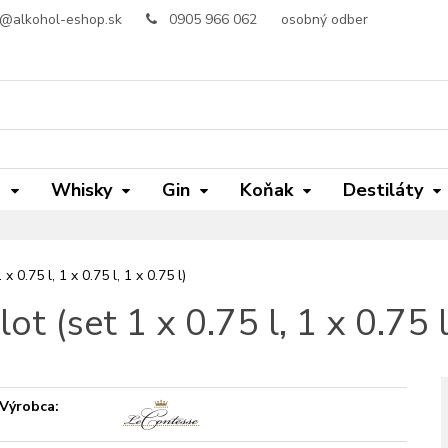
o@alkohol-eshop.sk
0905 966 062
osobný odber
m
Whisky
Gin
Koňak
Destiláty
x 0.75 l, 1 x 0.75 l, 1 x 0.75 l)
ot (set 1 x 0.75 l, 1 x 0.75 l
Výrobca: