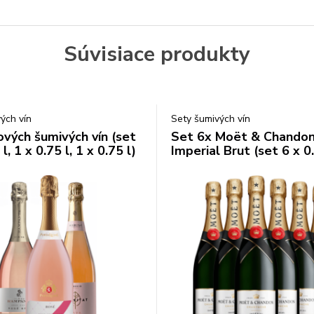
Súvisiace produkty
ých vín
Sety šumivých vín
ových šumivých vín (set
Set 6x Moët & Chando
l, 1 x 0.75 l, 1 x 0.75 l)
Imperial Brut (set 6 x 0.