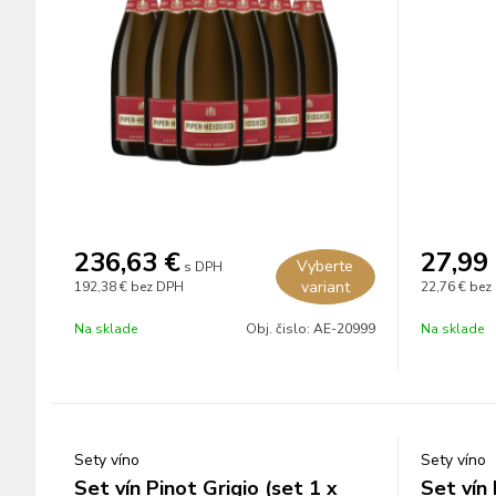
236,63
€
27,99
Vyberte
s DPH
variant
192,38 €
bez DPH
22,76 €
bez
Na sklade
Obj. čislo:
AE-20999
Na sklade
Sety víno
Sety víno
Set vín Pinot Grigio (set 1 x
Set vín 