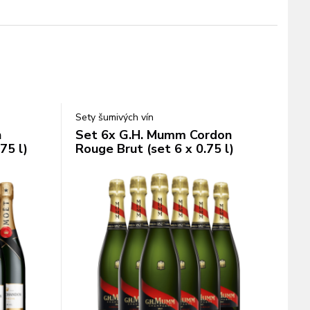
Sety šumivých vín
n
Set 6x G.H. Mumm Cordon
75 l)
Rouge Brut (set 6 x 0.75 l)