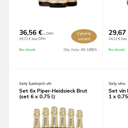
36,56
€
29,67
Vyberte
s DPH
variant
29,72 €
bez DPH
24,12 €
bez
Na sklade
Obj. čislo:
AE-18815
Na sklade
Sety šumivých vín
Sety víno
Set 6x Piper-Heidsieck Brut
Set vín 
(set 6 x 0.75 l)
1 x 0.75 