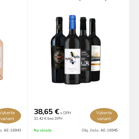
38,65
€
Vyberte
Vyberte
s DPH
variant
variant
31,42 €
bez DPH
lo:
AE-16943
Na sklade
Obj. čislo:
AE-16945