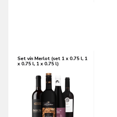
Set vín Merlot (set 1 x 0.75 l, 1
x 0.75 l, 1 x 0.75 l)