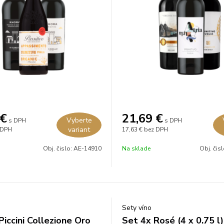
€
21,69
€
Vyberte
s DPH
s DPH
variant
 DPH
17,63 €
bez DPH
Obj. čislo:
AE-14910
Na sklade
Obj. čis
Sety víno
Piccini Collezione Oro
Set 4x Rosé (4 x 0.75 l)