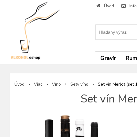
Úvod
inf
Gravír
Ru
Úvod
Viac
Víno
Sety víno
Set vín Merlot (set 1 
Set vín Merl