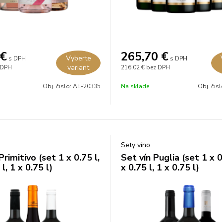
€
265,70
€
Vyberte
s DPH
s DPH
variant
 DPH
216,02 €
bez DPH
Obj. čislo:
AE-20335
Na sklade
Obj. čis
Sety víno
Primitivo (set 1 x 0.75 l,
Set vín Puglia (set 1 x 0
l, 1 x 0.75 l)
x 0.75 l, 1 x 0.75 l)