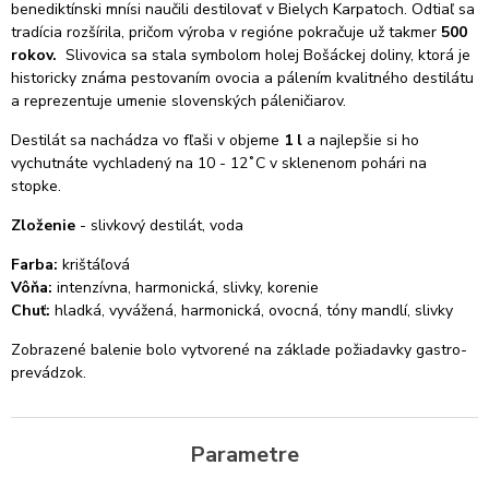
benediktínski mnísi naučili destilovať v Bielych Karpatoch. Odtiaľ sa
tradícia rozšírila, pričom výroba v regióne pokračuje už takmer
500
rokov.
Slivovica sa stala symbolom holej Bošáckej doliny
, ktorá je
historicky známa pestovaním ovocia a pálením kvalitného destilátu
a reprezentuje umenie slovenských páleničiarov.
Destilát sa nachádza vo fľaši v objeme
1 l
a najlepšie si ho
vychutnáte vychladený na 10 - 12˚C v sklenenom pohári na
stopke.
Zloženie
- slivkový destilát, voda
Farba:
krištáľová
Vôňa:
intenzívna, harmonická, slivky, korenie
Chuť:
hladká, vyvážená, harmonická, ovocná, tóny mandlí, slivky
Zobrazené balenie bolo vytvorené na základe požiadavky gastro-
prevádzok.
Parametre