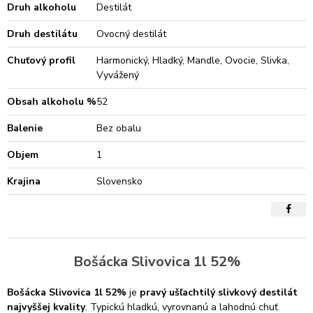
Druh alkoholu
Destilát
Druh destilátu
Ovocný destilát
Chuťový profil
Harmonický, Hladký, Mandle, Ovocie, Slivka,
Vyvážený
Obsah alkoholu %
52
Balenie
Bez obalu
Objem
1
Krajina
Slovensko
Bošácka Slivovica 1l 52%
Bošácka Slivovica 1l 52%
je
pravý ušľachtilý slivkový destilát
najvyššej kvality
. Typickú hladkú, vyrovnanú a lahodnú chuť