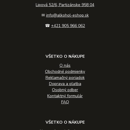
Lipová 52/6, Partizánske 958 04
✉
info@alkohol-eshop.sk
☎
+421 905 966 062
VŠETKO O NÁKUPE
O nás
Obchodné podmienky
Reklamačný poriadok
Doprava a platba
Osobný odber
Kontaktný formulár
FAQ
VŠETKO O NÁKUPE