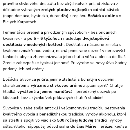
pravého slivkového destilátu bez akýchkoľvek prísad získava z
dôkladne vybraných
zrelých plodov najlepších odrôd sliviek
(napr. domáca, bystrická, durandža) z regiónu
Bošácka dolina
v
Bielych Karpatoch.
Fermentácia prebieha prirodzeným spôsobom - bez pridaných
kvasiniek - a
po 5 – 6 týždňoch
nasleduje
dvojstupňová
destilácia v medených kotloch.
Destilát sa následne zmieša s
kvalitnou zmäkčenou vodou, nechá primerane dozrieť v nerezových
tankoch
, aby sa zharmonizovala jeho chuť a vôňa
a plní sa do fliaš.
Zrenie zabezpečuje typickú jemnosť.
Pri výrobe sa nevyužíva žiadny
pridaný lieh ani arómy.
Bošácka Slivovica je číra, jemne zlatistá, s bohatým ovocným
charakterom a
výraznou slivkovou arómou
„plum spirit“. Chuť je
hladká,
vyvážená a jemne mandľová
- prirodzený dozvuk po
kôstkach, bez akýchkoľvek prídavných chutí či sladidiel.
Slivovica v sebe spája antickú i veľkomoravskú tradíciu pestovania
kvalitného ovocia s benediktínskou tradíciou výroby alkoholu, ktoré
sa stretli a spojili vo viac ako
500 ročnej ľudovej tradícii
výroby
ušľachtilého nápoja. Jej pôvod siaha
do čias Márie Terézie,
keď sa