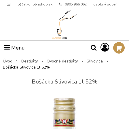
info@alkohol-eshop.sk
0905 966 062
osobný odber
Menu
Úvod
Destiláty
Ovocné destiláty
Slivovica
Bošácka Slivovica 1l 52%
Bošácka Slivovica 1l 52%