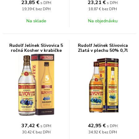
23,85
€
23,21
€
s DPH
s DPH
19,39 €
bez DPH
18,87 €
bez DPH
Na sklade
Na objednávku
Rudolf Jelínek Slivovica 5
Rudolf Jelínek Slivovica
ročná Kosher v krabičke
Zlatá v plechu 50% 0,7l
50% 0,7l
37,42
€
42,95
€
s DPH
s DPH
30,42 €
bez DPH
34,92 €
bez DPH