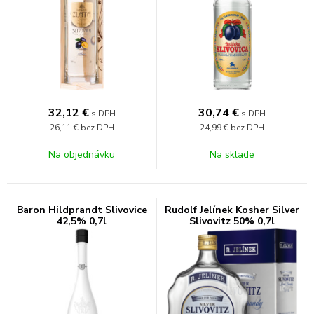
32,12
€
30,74
€
s DPH
s DPH
26,11 €
bez DPH
24,99 €
bez DPH
Na objednávku
Na sklade
Baron Hildprandt Slivovice
Rudolf Jelínek Kosher Silver
42,5% 0,7l
Slivovitz 50% 0,7l