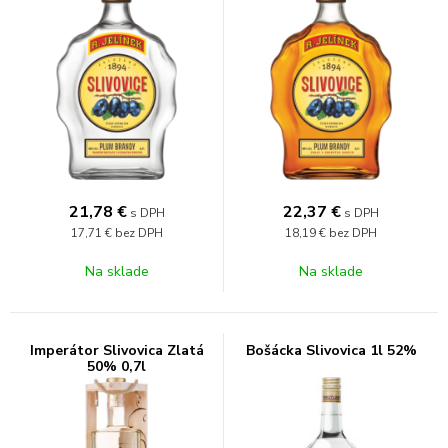
21,78
€
22,37
€
s DPH
s DPH
17,71 €
bez DPH
18,19 €
bez DPH
Na sklade
Na sklade
Imperátor Slivovica Zlatá
Bošácka Slivovica 1l 52%
50% 0,7l