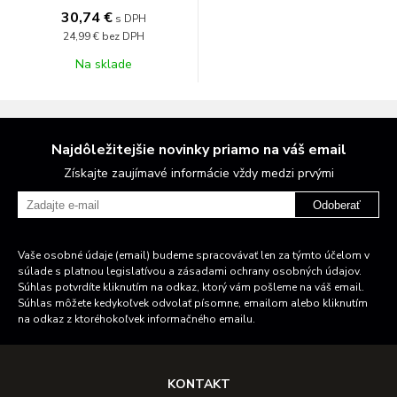
30,74 €
s DPH
24,99 €
bez DPH
Na sklade
Najdôležitejšie novinky priamo na váš email
Získajte zaujímavé informácie vždy medzi prvými
Odoberať
Vaše osobné údaje (email) budeme spracovávať len za týmto účelom v
súlade s platnou legislatívou a zásadami ochrany osobných údajov.
Súhlas potvrdíte kliknutím na odkaz, ktorý vám pošleme na váš email.
Súhlas môžete kedykoľvek odvolať písomne, emailom alebo kliknutím
na odkaz z ktoréhokoľvek informačného emailu.
KONTAKT