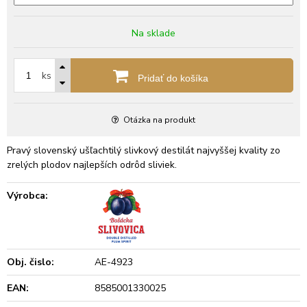
Na sklade
ks
Pridať do košíka
Otázka na produkt
Pravý slovenský ušľachtilý slivkový destilát najvyššej kvality zo
zrelých plodov najlepších odrôd sliviek.
Výrobca:
Obj. čislo:
AE-4923
EAN:
8585001330025