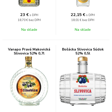
23
€
22,15
€
s DPH
s DPH
18,70 €
bez DPH
18,01 €
bez DPH
Na sklade
Na sklade
Vanapo Pravá Makovická
Bošácka Slivovica Súdok
Slivovica 52% 0,7l
52% 0,5l