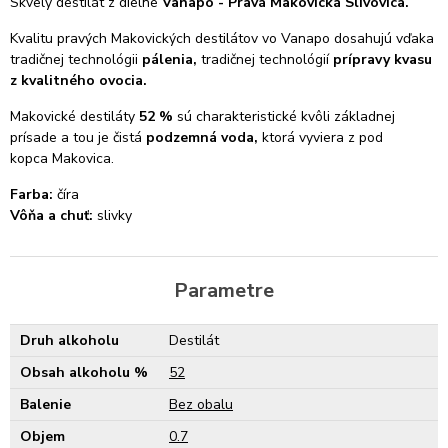
Skvelý destilát z dielne
Vanapo - Pravá Makovická Slivovica.
Kvalitu pravých Makovických destilátov vo Vanapo dosahujú vďaka
tradičnej technológii
pálenia,
tradičnej technológií
prípravy kvasu
z kvalitného ovocia.
Makovické destiláty
52 %
sú charakteristické kvôli základnej
prísade a tou je čistá
podzemná voda,
ktorá vyviera z pod
kopca Makovica.
Farba:
číra
Vôňa a chuť:
slivky
Parametre
Druh alkoholu
Destilát
Obsah alkoholu %
52
Balenie
Bez obalu
Objem
0.7