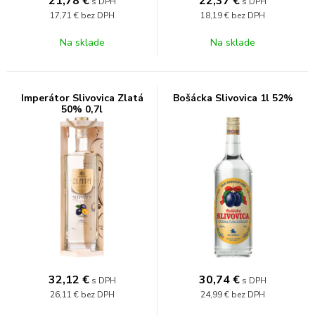
21,78
€
22,37
€
s DPH
s DPH
17,71 €
bez DPH
18,19 €
bez DPH
Na sklade
Na sklade
Imperátor Slivovica Zlatá
Bošácka Slivovica 1l 52%
50% 0,7l
32,12
€
30,74
€
s DPH
s DPH
26,11 €
bez DPH
24,99 €
bez DPH