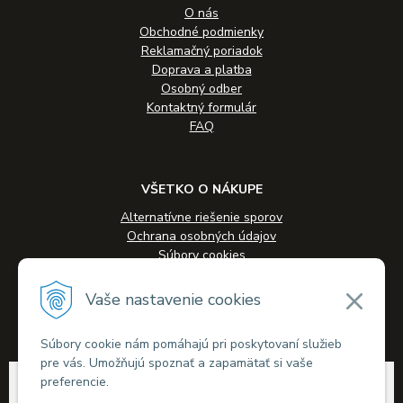
O nás
Obchodné podmienky
Reklamačný poriadok
Doprava a platba
Osobný odber
Kontaktný formulár
FAQ
VŠETKO O NÁKUPE
Alternatívne riešenie sporov
Ochrana osobných údajov
Súbory cookies
Novinky
Veľkoobchodná spolupráca
Vaše nastavenie cookies
Kontakty
Súbory cookie nám pomáhajú pri poskytovaní služieb
pre vás. Umožňujú spoznať a zapamätať si vaše
© 2026 Alkohol-eshop.sk •
tvorba eshopu cez UNIobchod
,
webhosting
spoločnosti
preferencie.
WEBYGROUP