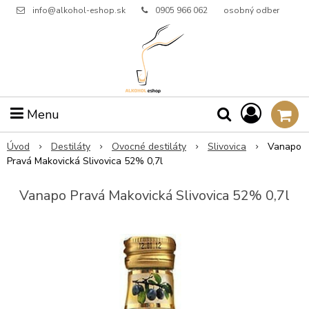
info@alkohol-eshop.sk
0905 966 062
osobný odber
Menu
Úvod
Destiláty
Ovocné destiláty
Slivovica
Vanapo
Pravá Makovická Slivovica 52% 0,7l
Vanapo Pravá Makovická Slivovica 52% 0,7l