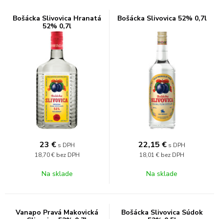
Bošácka Slivovica Hranatá
Bošácka Slivovica 52% 0,7l
52% 0,7l
23
€
22,15
€
s DPH
s DPH
18,70 €
bez DPH
18,01 €
bez DPH
Na sklade
Na sklade
Vanapo Pravá Makovická
Bošácka Slivovica Súdok