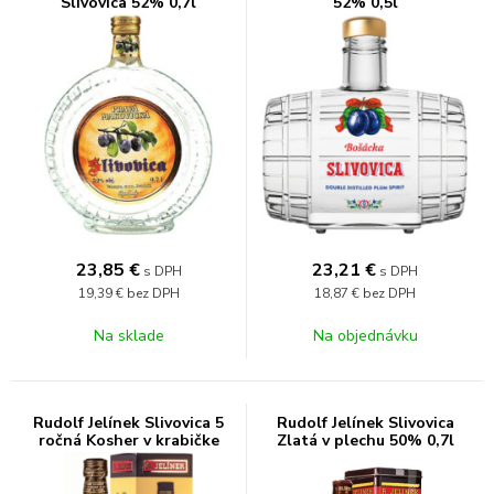
Slivovica 52% 0,7l
52% 0,5l
23,85
€
23,21
€
s DPH
s DPH
19,39 €
bez DPH
18,87 €
bez DPH
Na sklade
Na objednávku
Rudolf Jelínek Slivovica 5
Rudolf Jelínek Slivovica
ročná Kosher v krabičke
Zlatá v plechu 50% 0,7l
50% 0,7l