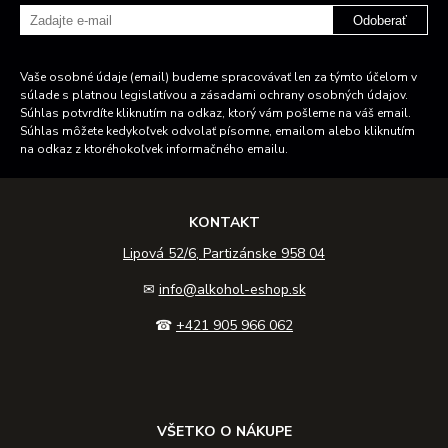
Odoberať
Vaše osobné údaje (email) budeme spracovávať len za týmto účelom v
súlade s platnou legislatívou a zásadami ochrany osobných údajov.
Súhlas potvrdíte kliknutím na odkaz, ktorý vám pošleme na váš email.
Súhlas môžete kedykoľvek odvolať písomne, emailom alebo kliknutím
na odkaz z ktoréhokoľvek informačného emailu.
KONTAKT
Lipová 52/6, Partizánske 958 04
✉
info@alkohol-eshop.sk
☎
+421 905 966 062
VŠETKO O NÁKUPE