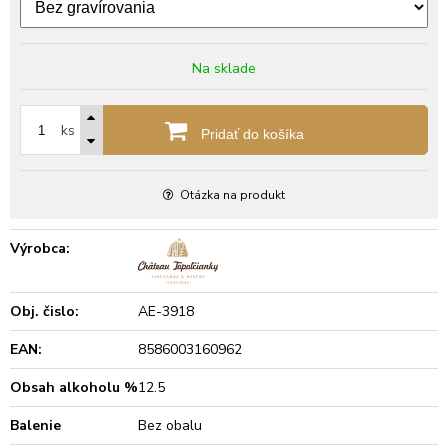
Na sklade
ks
Pridať do košíka
Otázka na produkt
Výrobca:
Obj. čislo:
AE-3918
EAN:
8586003160962
Obsah alkoholu %
12.5
Balenie
Bez obalu