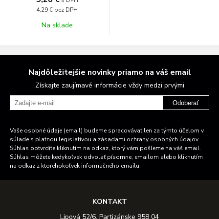
s DPH
4,29 €
bez DPH
Na sklade
Najdôležitejšie novinky priamo na váš email
Získajte zaujímavé informácie vždy medzi prvými
Odoberať
Vaše osobné údaje (email) budeme spracovávať len za týmto účelom v
súlade s platnou legislatívou a zásadami ochrany osobných údajov.
Súhlas potvrdíte kliknutím na odkaz, ktorý vám pošleme na váš email.
Súhlas môžete kedykoľvek odvolať písomne, emailom alebo kliknutím
na odkaz z ktoréhokoľvek informačného emailu.
KONTAKT
Lipová 52/6, Partizánske 958 04