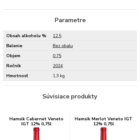
Parametre
Obsah alkoholu %
12.5
Balenie
Bez obalu
Objem
0.75
Ročník
2024
Hmotnosť
1,3 kg
Súvisiace produkty
Hamsik Cabernet Veneto
Hamsik Merlot Veneto IGT
IGT 12% 0,75l
12% 0,75l