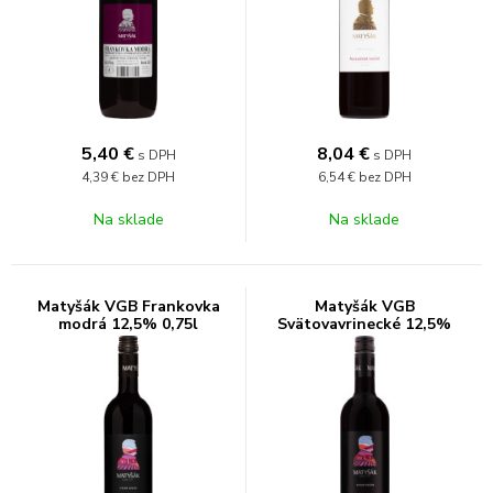
5,40
€
8,04
€
s DPH
s DPH
4,39 €
bez DPH
6,54 €
bez DPH
Na sklade
Na sklade
Matyšák VGB Frankovka
Matyšák VGB
modrá 12,5% 0,75l
Svätovavrinecké 12,5%
0,75l