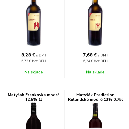
8,28
€
7,68
€
s DPH
s DPH
6,73 €
bez DPH
6,24 €
bez DPH
Na sklade
Na sklade
Matyšák Frankovka modrá
Matyšák Prediction
12,5% 1l
Rulandské modré 13% 0,75l