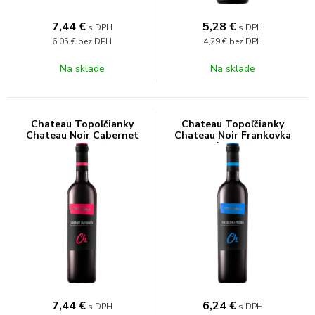
7,44
€
5,28
€
s DPH
s DPH
6,05 €
bez DPH
4,29 €
bez DPH
Na sklade
Na sklade
Chateau Topoľčianky
Chateau Topoľčianky
Chateau Noir Cabernet
Chateau Noir Frankovka
Sauvignon 13% 0,75l
modrá 12,5% 0,75l
7,44
€
6,24
€
s DPH
s DPH