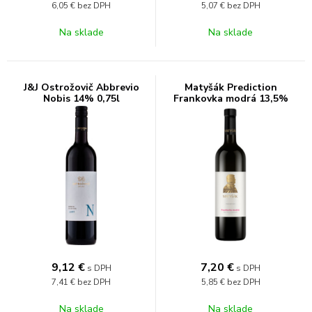
6,05 €
bez DPH
5,07 €
bez DPH
Na sklade
Na sklade
J&J Ostrožovič Abbrevio
Matyšák Prediction
Nobis 14% 0,75l
Frankovka modrá 13,5%
0,75l
9,12
€
7,20
€
s DPH
s DPH
7,41 €
bez DPH
5,85 €
bez DPH
Na sklade
Na sklade