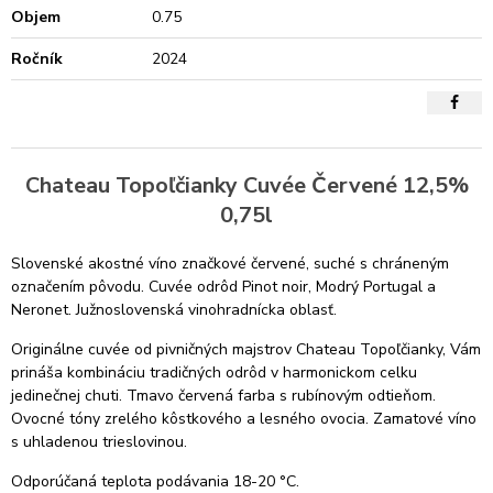
Objem
0.75
Ročník
2024
Chateau Topoľčianky Cuvée Červené 12,5%
0,75l
Slovenské akostné víno značkové červené, suché s chráneným
označením pôvodu. Cuvée odrôd Pinot noir, Modrý Portugal a
Neronet. Južnoslovenská vinohradnícka oblasť.
Originálne cuvée od pivničných majstrov Chateau Topoľčianky, Vám
prináša kombináciu tradičných odrôd v harmonickom celku
jedinečnej chuti. Tmavo červená farba s rubínovým odtieňom.
Ovocné tóny zrelého kôstkového a lesného ovocia. Zamatové víno
s uhladenou trieslovinou.
Odporúčaná teplota podávania 18-20 °C.