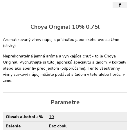
Choya Original 10% 0,75l
Aromatizovaný vínny nápoj s príchuťou japonského ovocia Ume
(slivky).
Neprekonateľná jemná aróma a vynikajúca chuť - to je Choya
Original. Vychutnajte si túto japonskú špecialitu s ľadom, v kokteily
alebo ako aperitív pred jedlom (odporúčame). Tento všestranný
vínny slivkový nápoj môžete podávať s ľadom v lete alebo horúci v
zime.
Parametre
Obsah alkoholu %
10
Balenie
Bez obalu