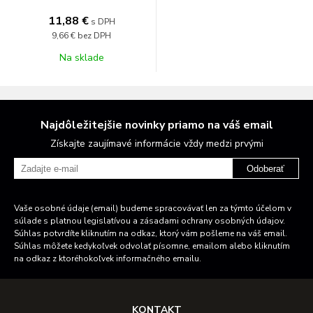
11,88 €
s DPH
9,66 €
bez DPH
Na sklade
Najdôležitejšie novinky priamo na váš email
Získajte zaujímavé informácie vždy medzi prvými
Odoberať
Vaše osobné údaje (email) budeme spracovávať len za týmto účelom v
súlade s platnou legislatívou a zásadami ochrany osobných údajov.
Súhlas potvrdíte kliknutím na odkaz, ktorý vám pošleme na váš email.
Súhlas môžete kedykoľvek odvolať písomne, emailom alebo kliknutím
na odkaz z ktoréhokoľvek informačného emailu.
KONTAKT