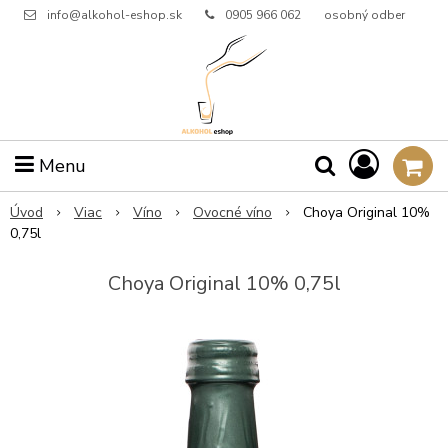
info@alkohol-eshop.sk
0905 966 062
osobný odber
Menu
Úvod
Viac
Víno
Ovocné víno
Choya Original 10%
0,75l
Choya Original 10% 0,75l