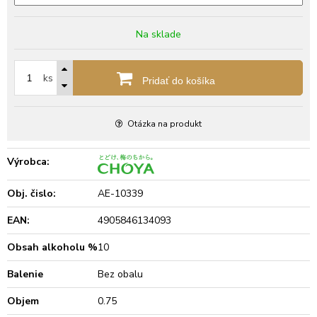
Na sklade
ks
Pridať do košíka
Otázka na produkt
Výrobca:
Obj. čislo:
AE-10339
EAN:
4905846134093
Obsah alkoholu %
10
Balenie
Bez obalu
Objem
0.75