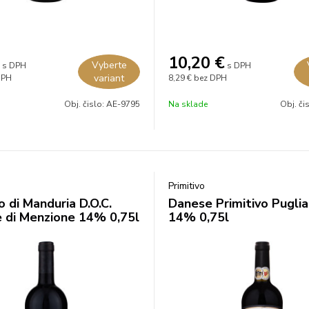
10,20
€
Vyberte
s DPH
s DPH
variant
DPH
8,29 €
bez DPH
Obj. čislo:
AE-9795
Na sklade
Obj. či
Primitivo
o di Manduria D.O.C.
Danese Primitivo Pugli
e di Menzione 14% 0,75l
14% 0,75l