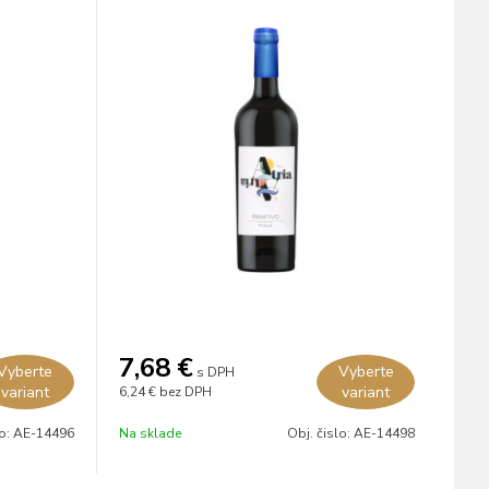
7,68
€
Vyberte
Vyberte
s DPH
variant
variant
6,24 €
bez DPH
lo:
AE-14496
Na sklade
Obj. čislo:
AE-14498