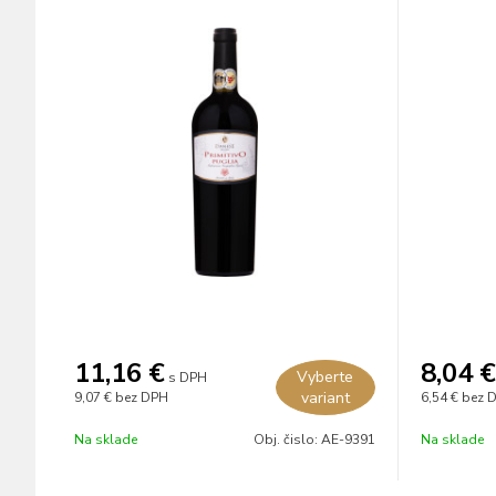
11,16
€
8,04
€
Vyberte
s DPH
variant
9,07 €
bez DPH
6,54 €
bez 
Na sklade
Obj. čislo:
AE-9391
Na sklade