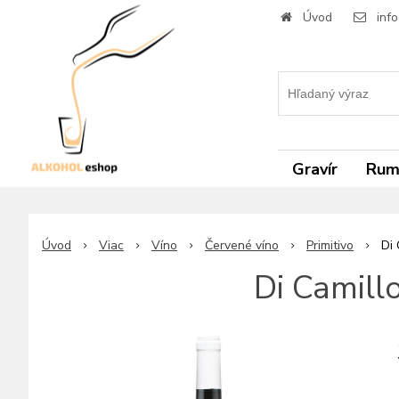
Úvod
inf
Gravír
Ru
Úvod
Viac
Víno
Červené víno
Primitivo
Di 
Di Camill