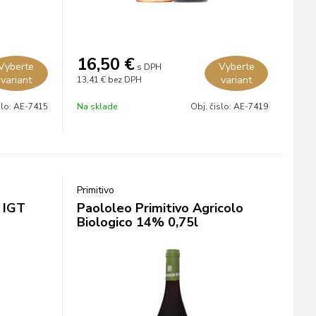
16,50
€
Vyberte
Vyberte
s DPH
variant
variant
13,41 €
bez DPH
slo:
AE-7415
Na sklade
Obj. čislo:
AE-7419
Primitivo
a IGT
Paololeo Primitivo Agricolo
Biologico 14% 0,75l