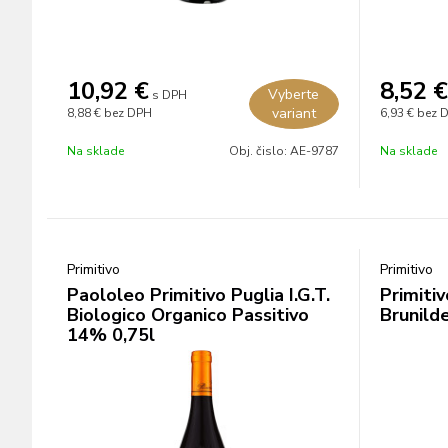
10,92
€
8,52
€
Vyberte
s DPH
variant
8,88 €
bez DPH
6,93 €
bez 
Na sklade
Obj. čislo:
AE-9787
Na sklade
Primitivo
Primitivo
Paololeo Primitivo Puglia I.G.T.
Primitiv
Biologico Organico Passitivo
Brunild
14% 0,75l