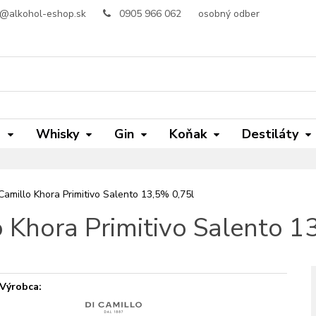
o@alkohol-eshop.sk
0905 966 062
osobný odber
m
Whisky
Gin
Koňak
Destiláty
Camillo Khora Primitivo Salento 13,5% 0,75l
o Khora Primitivo Salento 1
Výrobca: