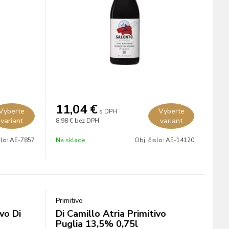
11,04
€
Vyberte
Vyberte
s DPH
variant
variant
8,98 €
bez DPH
slo:
AE-7857
Na sklade
Obj. čislo:
AE-14120
Primitivo
vo Di
Di Camillo Atria Primitivo
Puglia 13,5% 0,75l