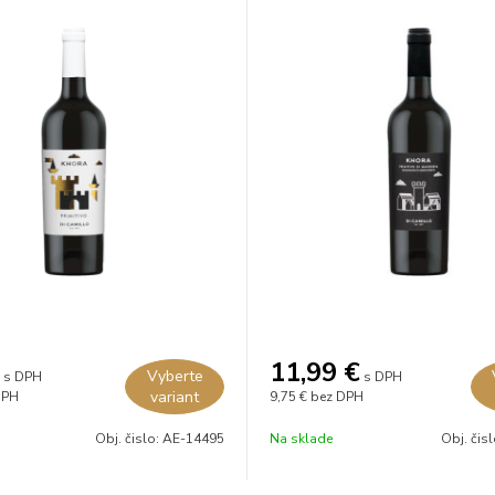
11,99
€
Vyberte
s DPH
s DPH
variant
DPH
9,75 €
bez DPH
Obj. čislo:
AE-14495
Na sklade
Obj. čis