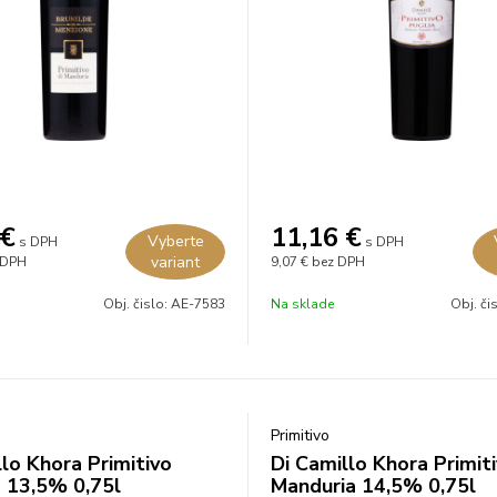
€
11,16
€
Vyberte
s DPH
s DPH
variant
 DPH
9,07 €
bez DPH
Obj. čislo:
AE-7583
Na sklade
Obj. či
Primitivo
llo Khora Primitivo
Di Camillo Khora Primiti
 13,5% 0,75l
Manduria 14,5% 0,75l