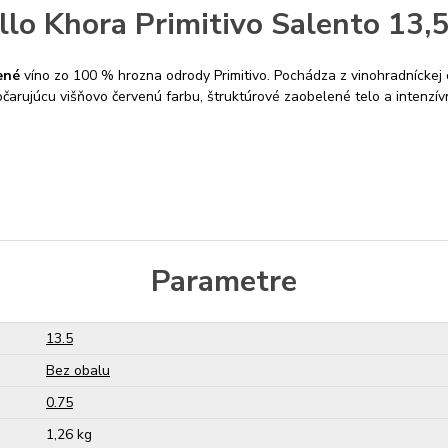
llo Khora Primitivo Salento 13,
ené
víno zo 100 % hrozna odrody Primitivo. Pochádza z vinohradníckej 
arujúcu višňovo červenú farbu, štruktúrové zaobelené telo a intenzívn
Parametre
13.5
Bez obalu
0.75
1,26 kg