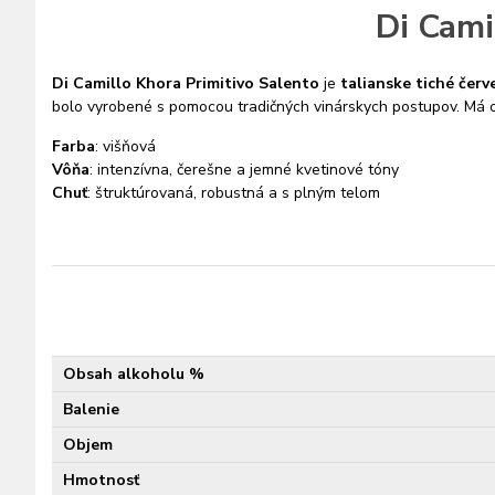
Di Cami
Di Camillo Khora Primitivo Salento
je
talianske tiché červ
bolo vyrobené s pomocou tradičných vinárskych postupov. Má oč
Farba
: višňová
Vôňa
: intenzívna, čerešne a jemné kvetinové tóny
Chuť
: štruktúrovaná, robustná a s plným telom
Obsah alkoholu %
Balenie
Objem
Hmotnosť