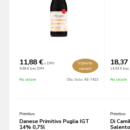
11,88
€
18,37
Vyberte
s DPH
variant
9,66 €
bez DPH
14,93 €
bez
Na sklade
Obj. čislo:
AE-7423
Na sklade
Primitivo
Primitivo
Danese Primitivo Puglia IGT
Di Cami
14% 0,75l
Salento