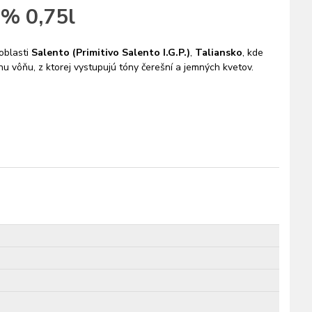
5% 0,75l
oblasti
Salento (Primitivo Salento I.G.P.)
,
Taliansko
, kde
u vôňu, z ktorej vystupujú tóny čerešní a jemných kvetov.