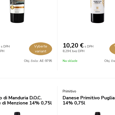
10,20
€
Vyberte
s DPH
s DPH
variant
DPH
8,29 €
bez DPH
Obj. čislo:
AE-9795
Na sklade
Obj. či
Primitivo
o di Manduria D.O.C.
Danese Primitivo Pugli
e di Menzione 14% 0,75l
14% 0,75l