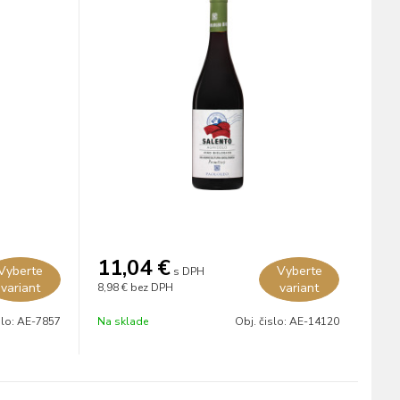
11,04
€
Vyberte
Vyberte
s DPH
variant
variant
8,98 €
bez DPH
slo:
AE-7857
Na sklade
Obj. čislo:
AE-14120