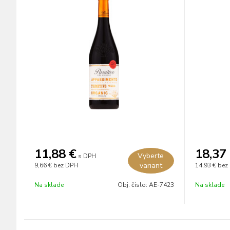
11,88
€
18,37
Vyberte
s DPH
variant
9,66 €
bez DPH
14,93 €
bez
Na sklade
Obj. čislo:
AE-7423
Na sklade