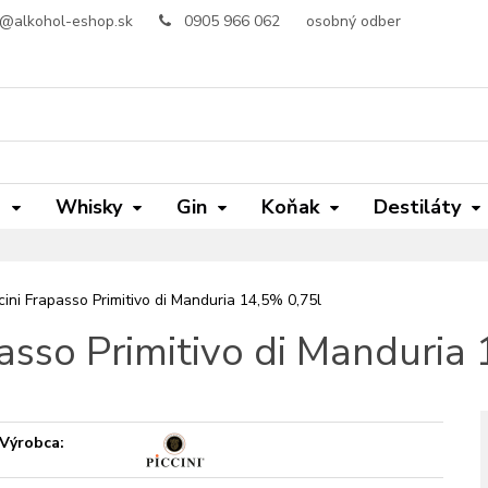
o@alkohol-eshop.sk
0905 966 062
osobný odber
m
Whisky
Gin
Koňak
Destiláty
cini Frapasso Primitivo di Manduria 14,5% 0,75l
passo Primitivo di Manduria
Výrobca: