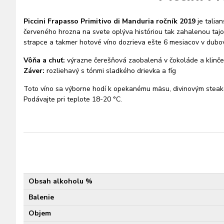
Piccini Frapasso Primitivo di Manduria ročník 2019
je talia
červeného hrozna na svete oplýva históriou tak zahalenou tajom
strapce a takmer hotové víno dozrieva ešte 6 mesiacov v dubo
Vôňa a chuť:
výrazne čerešňová zaobalená v čokoláde a klinček
Záver:
rozliehavý s tónmi sladkého drievka a fíg
Toto víno sa výborne hodí k opekanému mäsu, divinovým ste
Podávajte pri teplote 18-20 °C.
Obsah alkoholu %
Balenie
Objem