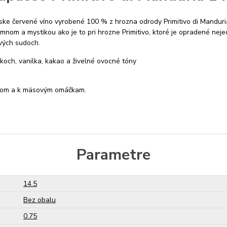
nske červené víno vyrobené 100 % z hrozna odrody Primitivo di Manduri
nom a mystikou ako je to pri hrozne Primitivo, ktoré je opradené nejedn
vých sudoch.
och, vanilka, kakao a živelné ovocné tóny
akom a k mäsovým omáčkam.
Parametre
14.5
Bez obalu
0.75