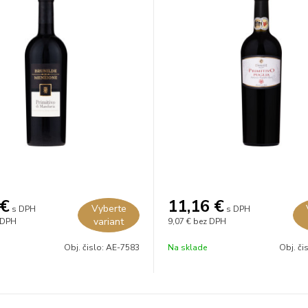
€
11,16
€
Vyberte
s DPH
s DPH
variant
 DPH
9,07 €
bez DPH
Obj. čislo:
AE-7583
Na sklade
Obj. či