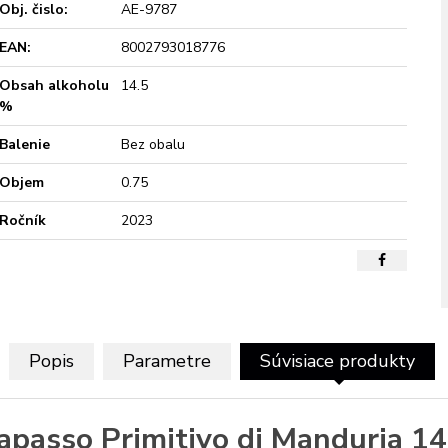
Obj. čislo:
AE-9787
EAN:
8002793018776
Obsah alkoholu
14.5
%
Balenie
Bez obalu
Objem
0.75
Ročník
2023
Popis
Parametre
Súvisiace produkty
rapasso Primitivo di Manduria 1