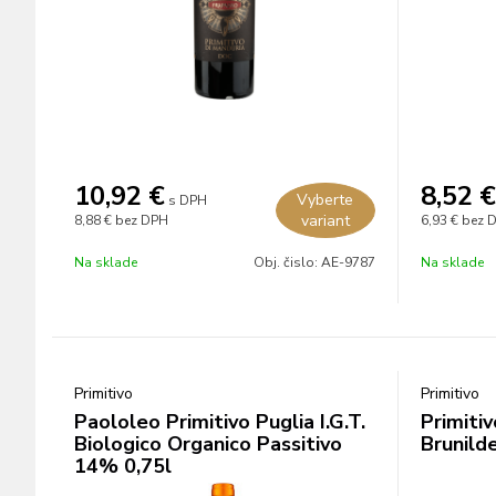
10,92
€
8,52
€
Vyberte
s DPH
variant
8,88 €
bez DPH
6,93 €
bez 
Na sklade
Obj. čislo:
AE-9787
Na sklade
Primitivo
Primitivo
Paololeo Primitivo Puglia I.G.T.
Primitiv
Biologico Organico Passitivo
Brunild
14% 0,75l