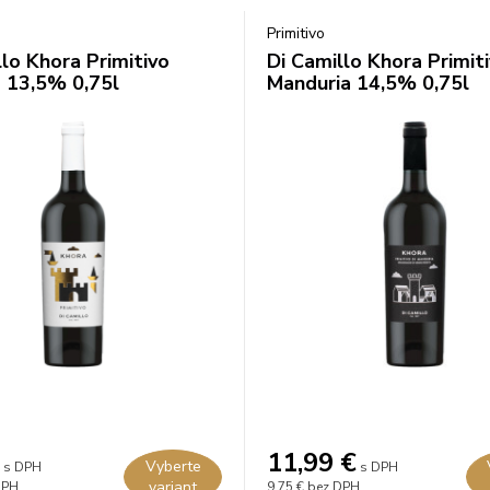
Primitivo
llo Khora Primitivo
Di Camillo Khora Primiti
 13,5% 0,75l
Manduria 14,5% 0,75l
11,99
€
Vyberte
s DPH
s DPH
variant
DPH
9,75 €
bez DPH