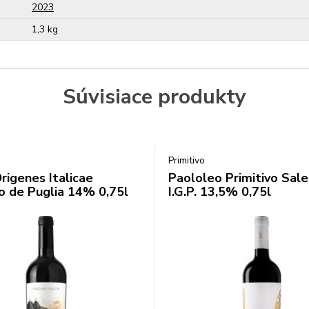
2023
1,3 kg
Súvisiace produkty
Primitivo
Origenes Italicae
Paololeo Primitivo Sal
vo de Puglia 14% 0,75l
I.G.P. 13,5% 0,75l