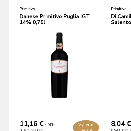
Primitivo
Primitivo
Danese Primitivo Puglia IGT
Di Cami
14% 0,75l
Salento
11,16
€
8,04
€
Vyberte
s DPH
variant
9,07 €
bez DPH
6,54 €
bez 