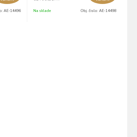
lo:
AE-14496
Na sklade
Obj. čislo:
AE-14498