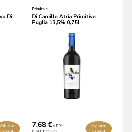
Primitivo
vo Di
Di Camillo Atria Primitivo
Puglia 13,5% 0,75l
7,68
€
Vyberte
Vyberte
s DPH
variant
variant
6,24 €
bez DPH