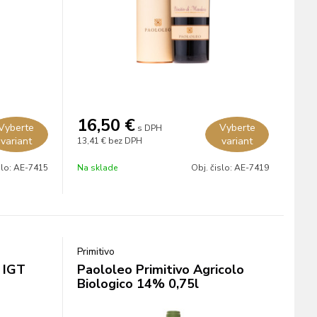
16,50
€
Vyberte
Vyberte
s DPH
variant
variant
13,41 €
bez DPH
slo:
AE-7415
Na sklade
Obj. čislo:
AE-7419
Primitivo
a IGT
Paololeo Primitivo Agricolo
Biologico 14% 0,75l