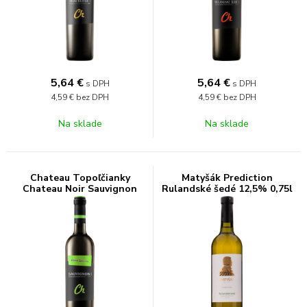
5,64
€
5,64
€
s DPH
s DPH
4,59 €
bez DPH
4,59 €
bez DPH
Na sklade
Na sklade
Chateau Topoľčianky
Matyšák Prediction
Chateau Noir Sauvignon
Rulandské šedé 12,5% 0,75l
12,5% 0,75l