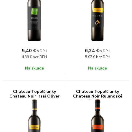
5,40
€
6,24
€
s DPH
s DPH
4,39 €
bez DPH
5,07 €
bez DPH
Na sklade
Na sklade
Chateau Topoľčianky
Chateau Topoľčianky
Chateau Noir Irsai Oliver
Chateau Noir Rulandské
12% 0,75l
šedé 12,5% 0,75l