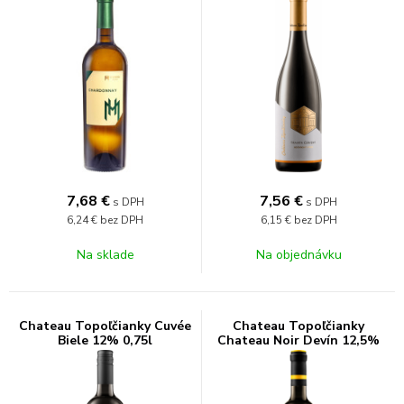
7,68
€
7,56
€
s DPH
s DPH
6,24 €
bez DPH
6,15 €
bez DPH
Na sklade
Na objednávku
Chateau Topoľčianky Cuvée
Chateau Topoľčianky
Biele 12% 0,75l
Chateau Noir Devín 12,5%
0,75l