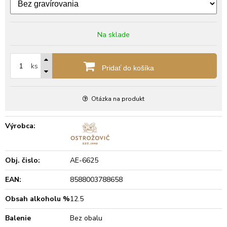
Na sklade
ks
Pridať do košíka
Otázka na produkt
Výrobca:
Obj. čislo:
AE-6625
EAN:
8588003788658
Obsah alkoholu %
12.5
Balenie
Bez obalu