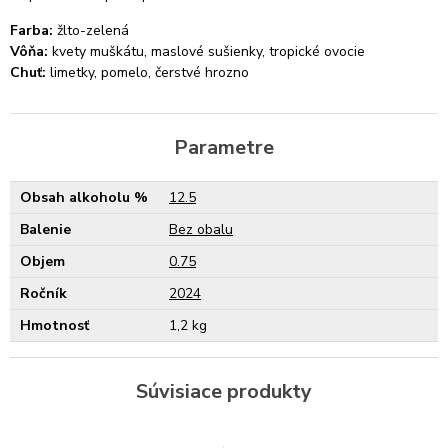
Farba:
žlto-zelená
Vôňa:
kvety muškátu, maslové sušienky, tropické ovocie
Chuť:
limetky, pomelo, čerstvé hrozno
Parametre
Obsah alkoholu %
12.5
Balenie
Bez obalu
Objem
0.75
Ročník
2024
Hmotnosť
1,2 kg
Súvisiace produkty