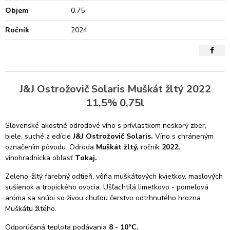
Objem
0.75
Ročník
2024
J&J Ostrožovič Solaris Muškát žltý 2022
11,5% 0,75l
Slovenské akostné odrodové víno s prívlastkom neskorý zber,
biele, suché z edície
J&J
Ostrožovič Solaris.
Víno s chráneným
označením pôvodu. Odroda
Muškát žltý,
ročník
2022,
vinohradnícka oblasť
Tokaj.
Zeleno-žltý farebný odtieň, vôňa muškátových kvietkov, maslových
sušienok a tropického ovocia. Ušľachtilá limetkovo - pomelová
aróma sa snúbi so živou chuťou čerstvo odtrhnutého hrozna
Muškátu žltého.
Odporúčaná teplota podávania
8 - 10°C.