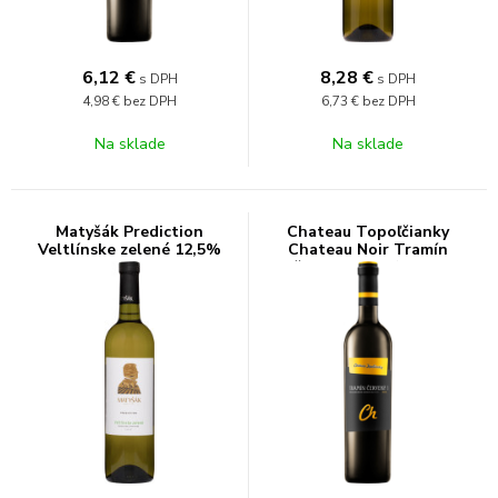
6,12
€
8,28
€
s DPH
s DPH
4,98 €
bez DPH
6,73 €
bez DPH
Na sklade
Na sklade
Matyšák Prediction
Chateau Topoľčianky
Veltlínske zelené 12,5%
Chateau Noir Tramín
0,75l
červený 12,5% 0,75l