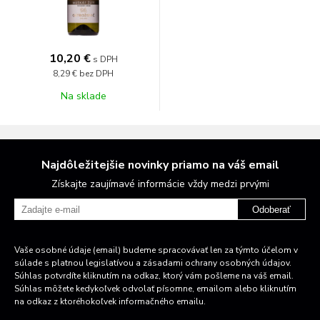
10,20 €
s DPH
8,29 €
bez DPH
Na sklade
Najdôležitejšie novinky priamo na váš email
Získajte zaujímavé informácie vždy medzi prvými
Odoberať
Vaše osobné údaje (email) budeme spracovávať len za týmto účelom v
súlade s platnou legislatívou a zásadami ochrany osobných údajov.
Súhlas potvrdíte kliknutím na odkaz, ktorý vám pošleme na váš email.
Súhlas môžete kedykoľvek odvolať písomne, emailom alebo kliknutím
na odkaz z ktoréhokoľvek informačného emailu.