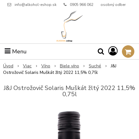
info@alkohol-eshop.sk
0905 966 062
osobný odber
Menu
Úvod
Viac
Víno
Biele víno
Suché
J&J
Ostrožovič Solaris Muškát žltý 2022 11,5% 0,75l
J&J Ostrožovič Solaris Muškát žltý 2022 11,5%
0,75l