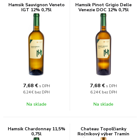
Hamsik Sauvignon Veneto
Hamsik Pinot Grigio Delle
IGT 12% 0,75l
Venezie DOC 12% 0,75l
7,68
€
7,68
€
s DPH
s DPH
6,24 €
bez DPH
6,24 €
bez DPH
Na sklade
Na sklade
Hamsik Chardonnay 11,5%
Chateau Topoľčianky
0,75l
Ročníkový výber Tramín
červený 12,5% 0,75l