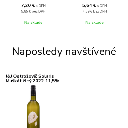
7,20
€
5,64
€
s DPH
s DPH
5,85 €
bez DPH
4,59 €
bez DPH
Na sklade
Na sklade
Naposledy navštívené
J&J Ostrožovič Solaris
Muškát žltý 2022 11,5%
0,75l