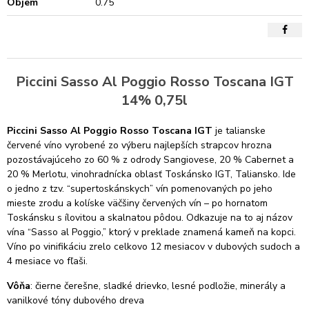
Objem
0.75
Piccini Sasso Al Poggio Rosso Toscana IGT
14% 0,75l
Piccini Sasso Al Poggio Rosso Toscana IGT
je talianske
červené víno vyrobené zo výberu najlepších strapcov hrozna
pozostávajúceho zo 60 % z odrody Sangiovese, 20 % Cabernet a
20 % Merlotu, vinohradnícka oblasť Toskánsko IGT, Taliansko. Ide
o jedno z tzv. “supertoskánskych” vín pomenovaných po jeho
mieste zrodu a kolíske väčšiny červených vín – po hornatom
Toskánsku s ílovitou a skalnatou pôdou. Odkazuje na to aj názov
vína “Sasso al Poggio,” ktorý v preklade znamená kameň na kopci.
Víno po vinifikáciu zrelo celkovo 12 mesiacov v dubových sudoch a
4 mesiace vo fľaši.
Vôňa
: čierne čerešne, sladké drievko, lesné podložie, minerály a
vanilkové tóny dubového dreva