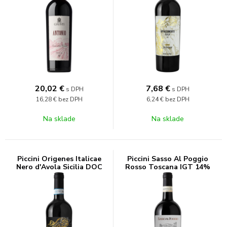
20,02
€
7,68
€
s DPH
s DPH
16,28 €
bez DPH
6,24 €
bez DPH
Na sklade
Na sklade
Piccini Origenes Italicae
Piccini Sasso Al Poggio
Nero d'Avola Sicilia DOC
Rosso Toscana IGT 14%
13,5% 0,75l
0,75l