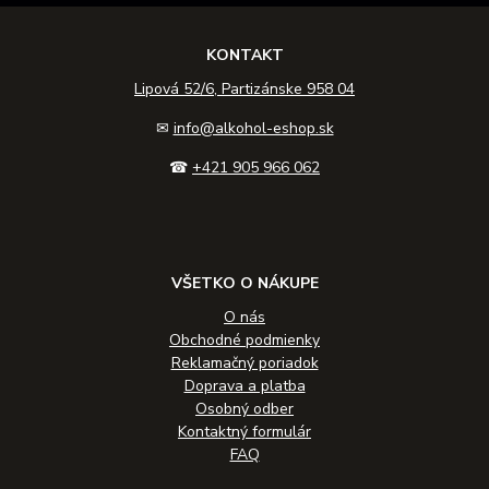
KONTAKT
Lipová 52/6, Partizánske 958 04
✉
info@alkohol-eshop.sk
☎
+421 905 966 062
VŠETKO O NÁKUPE
O nás
Obchodné podmienky
Reklamačný poriadok
Doprava a platba
Osobný odber
Kontaktný formulár
FAQ