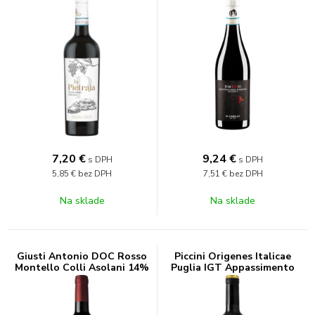
7,20
€
9,24
€
s DPH
s DPH
5,85 €
bez DPH
7,51 €
bez DPH
Na sklade
Na sklade
Giusti Antonio DOC Rosso
Piccini Origenes Italicae
Montello Colli Asolani 14%
Puglia IGT Appassimento
0,75l
15% 0,75l