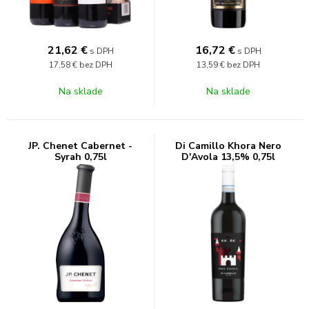
21,62
€
16,72
€
s DPH
s DPH
17,58 €
bez DPH
13,59 €
bez DPH
Na sklade
Na sklade
JP. Chenet Cabernet -
Di Camillo Khora Nero
Syrah 0,75l
D'Avola 13,5% 0,75l