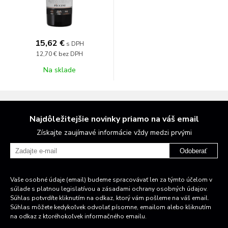
15,62 €
s DPH
12,70 €
bez DPH
Na sklade
Najdôležitejšie novinky priamo na váš email
Získajte zaujímavé informácie vždy medzi prvými
Odoberať
Vaše osobné údaje (email) budeme spracovávať len za týmto účelom v
súlade s platnou legislatívou a zásadami ochrany osobných údajov.
Súhlas potvrdíte kliknutím na odkaz, ktorý vám pošleme na váš email.
Súhlas môžete kedykoľvek odvolať písomne, emailom alebo kliknutím
na odkaz z ktoréhokoľvek informačného emailu.