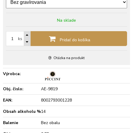
Na sklade
ks
Pridať do košíka
Otázka na produkt
Výrobca:
Obj. čislo:
AE-9819
EAN:
8002793001228
Obsah alkoholu %
14
Balenie
Bez obalu