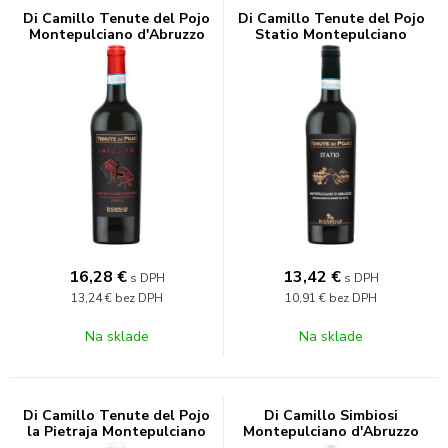
Di Camillo Tenute del Pojo
Di Camillo Tenute del Pojo
Montepulciano d'Abruzzo
Statio Montepulciano
Riserva 14,5% 0,75l
d'Abruzzo Barrique 13,5%
0,75l
16,28
€
13,42
€
s DPH
s DPH
13,24 €
bez DPH
10,91 €
bez DPH
Na sklade
Na sklade
Di Camillo Tenute del Pojo
Di Camillo Simbiosi
la Pietraja Montepulciano
Montepulciano d'Abruzzo
d'Abruzzo 13% 0,75l
Biologico 14% 0,75l