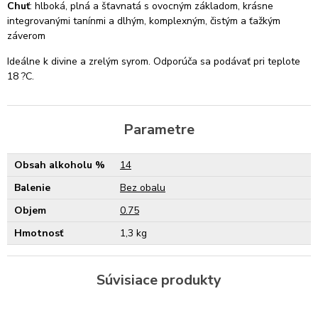
Chuť
: hlboká, plná a šťavnatá s ovocným základom, krásne
integrovanými tanínmi a dlhým, komplexným, čistým a ťažkým
záverom
Ideálne k divine a zrelým syrom. Odporúča sa podávať pri teplote
18 ?C.
Parametre
Obsah alkoholu %
14
Balenie
Bez obalu
Objem
0.75
Hmotnosť
1,3 kg
Súvisiace produkty