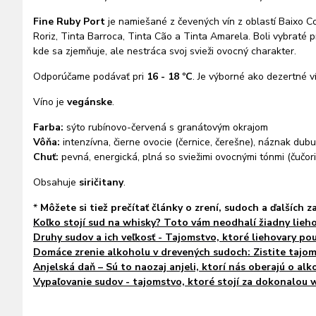
Fine Ruby Port
je namiešané z čevených vín z oblastí Baixo C
Roriz, Tinta Barroca, Tinta Cão a Tinta Amarela. Boli vybraté p
kde sa zjemňuje, ale nestráca svoj svieži ovocný charakter.
Odporúčame podávať pri
16 - 18 ºC
.
Je výborné ako dezertné v
Víno je
vegánske
.
Farba:
sýto rubínovo-červená s granátovým okrajom
Vôňa:
intenzívna, čierne ovocie (černice, čerešne), náznak dubu
Chuť:
pevná, energická, plná so sviežimi ovocnými tónmi (čučori
Obsahuje
siričitany
.
*
Môžete si tiež prečítať články o zrení, sudoch a ďalších z
Koľko stojí sud na whisky? Toto vám neodhalí žiadny lieho
Druhy sudov a ich veľkosť - Tajomstvo, ktoré liehovary pou
Domáce zrenie alkoholu v drevených sudoch: Zistite tajomst
Anjelská daň – Sú to naozaj anjeli, ktorí nás oberajú o alk
Vypaľovanie sudov - tajomstvo, ktoré stojí za dokonalou 