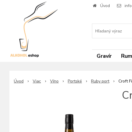
Úvod
inf
Gravír
Ru
Úvod
Viac
Víno
Portské
Ruby port
Croft F
C