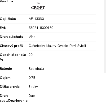
Výrobca:
Obj. čislo:
AE-13330
EAN:
5602418000150
Druh alkoholu
Víno
Chuťový profil
Čučoriedky, Maliny, Ovocie, Plný, Svieži
Obsah alkoholu
20
%
Balenie
Bez obalu
Objem
0.75
Dĺžka zrenia
3 roky
Druh
Dub
sudu/Dozrievanie