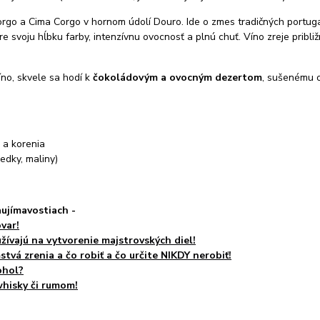
orgo a Cima Corgo v hornom údolí Douro. Ide o zmes tradičných portug
re svoju hĺbku farby, intenzívnu ovocnosť a plnú chuť. Víno zreje pribli
íno, skvele sa hodí k
čokoládovým a ovocným dezertom
, sušenému o
 a korenia
edky, maliny)
aujímavostiach -
var!
žívajú na vytvorenie majstrovských diel!
vá zrenia a čo robiť a čo určite NIKDY nerobiť!
ohol?
whisky či rumom!