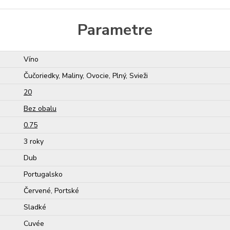
Parametre
Víno
Čučoriedky, Maliny, Ovocie, Plný, Svieži
20
Bez obalu
0.75
3 roky
Dub
Portugalsko
Červené, Portské
Sladké
Cuvée