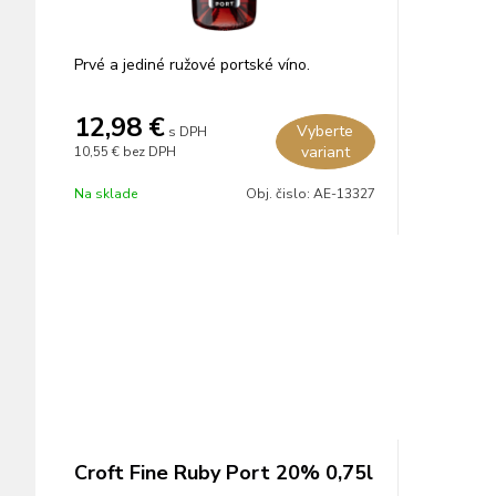
Prvé a jediné ružové portské víno.
12,98
€
Vyberte
s DPH
variant
10,55 €
bez DPH
Na sklade
Obj. čislo:
AE-13327
Croft Fine Ruby Port 20% 0,75l