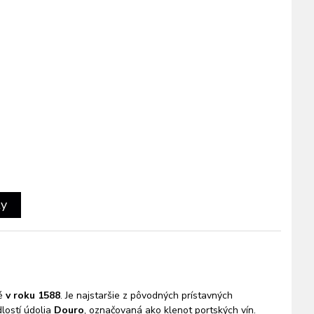
ty
né
v roku 1588
. Je najstaršie z pôvodných prístavných
lostí údolia
Douro
, označovaná ako klenot portských vín.