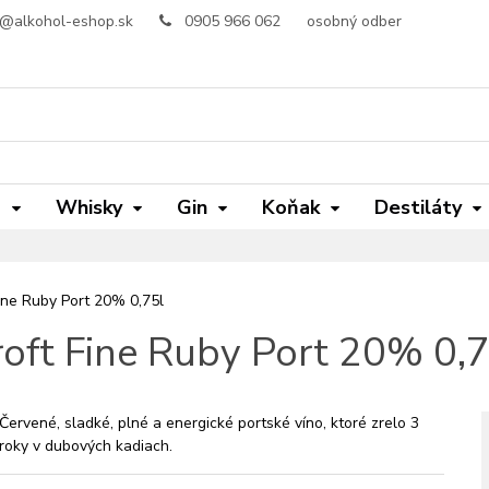
o@alkohol-eshop.sk
0905 966 062
osobný odber
m
Whisky
Gin
Koňak
Destiláty
ine Ruby Port 20% 0,75l
roft Fine Ruby Port 20% 0,7
Červené, sladké, plné a energické portské víno, ktoré zrelo 3
roky v dubových kadiach.