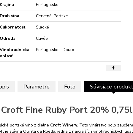
Krajina
Portugalsko
Druh vína
Červené, Portské
Cukornatosť
Sladké
Odroda
Cuvée
Vinohradnícka
Portugalsko - Douro
oblasť
opis
Parametre
Foto
Súvisiace produk
Croft Fine Ruby Port 20% 0,75l
ické portské víno z dielne
Croft Winery
. Toto vinárstvo bolo založe
 je slávna Quinta da Roeda, jedna z najkrajších vinohradníckych usad