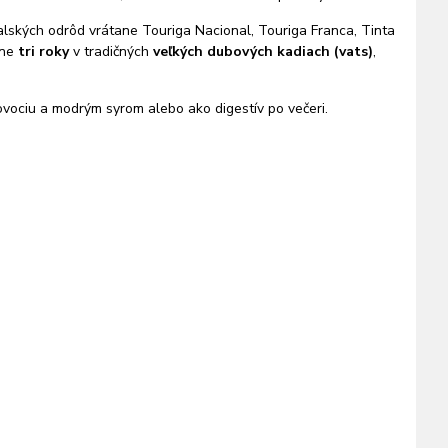
alských odrôd vrátane Touriga Nacional, Touriga Franca, Tinta
žne
tri roky
v tradičných
veľkých dubových kadiach (vats)
,
vociu a modrým syrom alebo ako digestív po večeri.