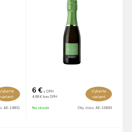
6
€
Vyberte
Vyberte
s DPH
variant
variant
4,88 €
bez DPH
lo:
AE-14831
Na sklade
Obj. čislo:
AE-10693