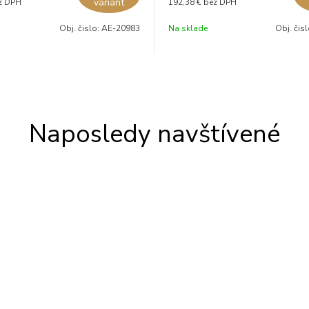
variant
z DPH
192,38 €
bez DPH
Obj. čislo:
AE-20983
Na sklade
Obj. čis
Naposledy navštívené