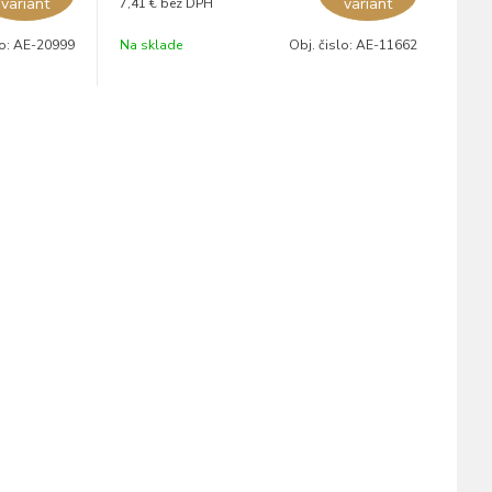
variant
variant
7,41 €
bez DPH
lo:
AE-20999
Na sklade
Obj. čislo:
AE-11662