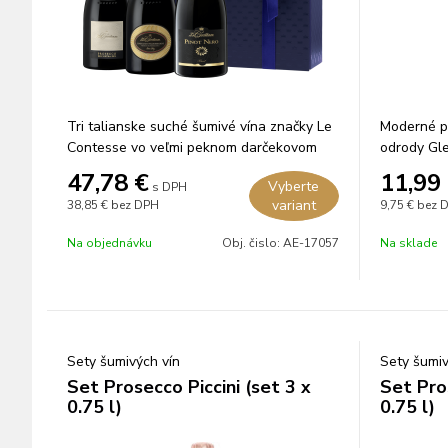
Tri talianske suché šumivé vína značky Le
Moderné p
Contesse vo veľmi peknom darčekovom
odrody Gle
obale.
na servíro
47,78
€
11,99
Vyberte
s DPH
variant
38,85 €
bez DPH
9,75 €
bez 
Na objednávku
Obj. čislo:
AE-17057
Na sklade
Sety šumivých vín
Sety šumiv
Set Prosecco Piccini (set 3 x
Set Pro
0.75 l)
0.75 l)