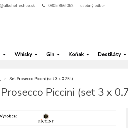
o@alkohol-eshop.sk
0905 966 062
osobný odber
m
Whisky
Gin
Koňak
Destiláty
n
Set Prosecco Piccini (set 3 x 0.75 l)
 Prosecco Piccini (set 3 x 0.7
Výrobca: