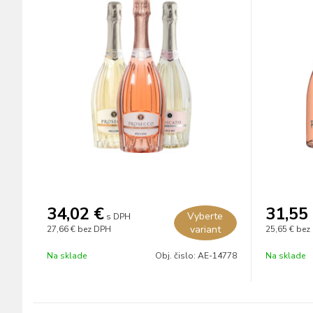
34,02
€
31,55
Vyberte
s DPH
variant
27,66 €
bez DPH
25,65 €
bez
Na sklade
Obj. čislo:
AE-14778
Na sklade