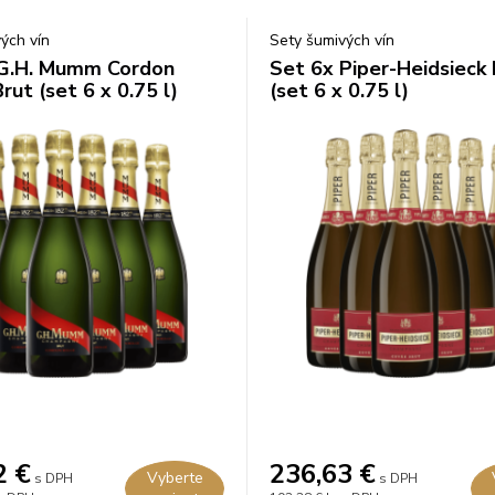
ých vín
Sety šumivých vín
 G.H. Mumm Cordon
Set 6x Piper-Heidsieck 
ut (set 6 x 0.75 l)
(set 6 x 0.75 l)
2
€
236,63
€
Vyberte
s DPH
s DPH