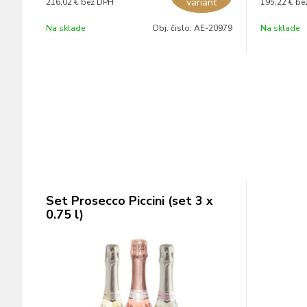
variant
216,02 €
bez DPH
195,22 €
be
Na sklade
Obj. čislo:
AE-20979
Na sklade
Set Prosecco Piccini (set 3 x
0.75 l)