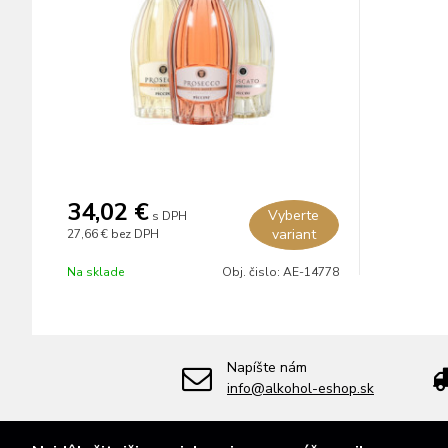
34,02 €
Vyberte
s DPH
variant
27,66 €
bez DPH
Na sklade
Obj. čislo:
AE-14778
Napíšte nám
info@alkohol-eshop.sk