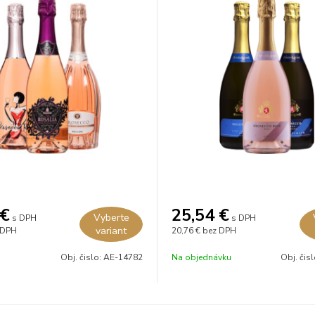
€
25,54
€
Vyberte
s DPH
s DPH
variant
 DPH
20,76 €
bez DPH
Obj. čislo:
AE-14782
Na objednávku
Obj. čis