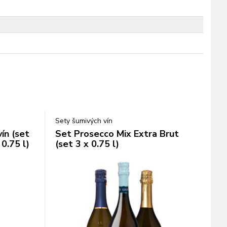
Sety šumivých vín
ín (set
Set Prosecco Mix Extra Brut
 0.75 l)
(set 3 x 0.75 l)