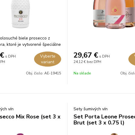
olosuché biele prosecco z
ra, ktoré je vytvorené špeciálne
vanie „on the rocks“ (s ľadom).
€
29,67
€
Vyberte
s DPH
s DPH
variant
DPH
24,12 €
bez DPH
Obj. čislo:
AE-19415
Na sklade
Obj. čis
ých vín
Sety šumivých vín
secco Mix Rose (set 3 x
Set Porta Leone Prose
Brut (set 3 x 0.75 l)