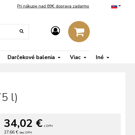
Pri nákupe nad 89€ doprava zadarmo
Darčekové balenia
Viac
Iné
5 l)
34,02
€
s DPH
27,66 €
bez DPH