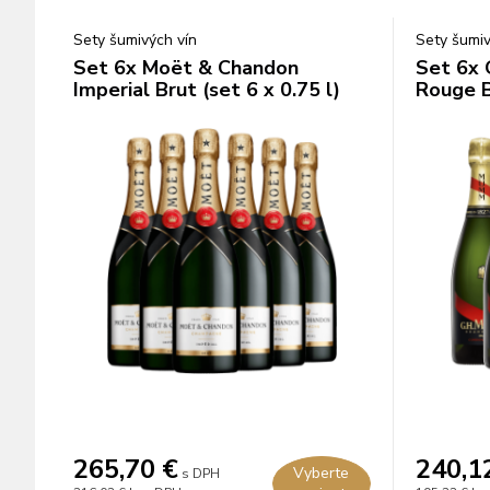
Sety šumivých vín
Sety šumiv
Set 6x Moët & Chandon
Set 6x
Imperial Brut (set 6 x 0.75 l)
Rouge Br
265,70
€
240,1
Vyberte
s DPH