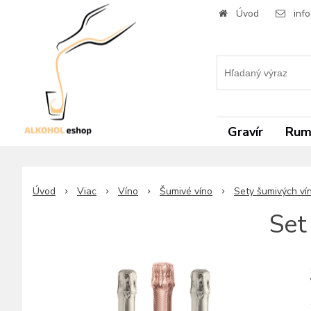
Úvod
inf
Gravír
Ru
Úvod
Viac
Víno
Šumivé víno
Sety šumivých ví
Set