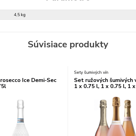
4,5 kg
Súvisiace produkty
Sety šumivých vín
 Prosecco Ice Demi-Sec
Set ružových šumivých v
5l
1 x 0.75 l, 1 x 0.75 l, 1 x