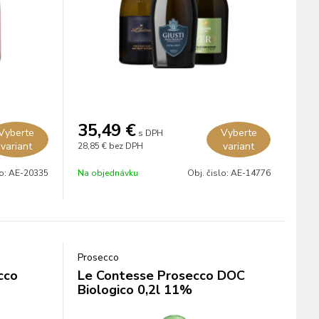
35,49
€
Vyberte
Vyberte
s DPH
variant
variant
28,85 €
bez DPH
lo:
AE-20335
Na objednávku
Obj. čislo:
AE-14776
Prosecco
cco
Le Contesse Prosecco DOC
Biologico 0,2l 11%