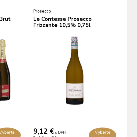
Prosecco
Brut
Le Contesse Prosecco
Frizzante 10,5% 0,75l
9,12
€
Vyberte
Vyberte
s DPH