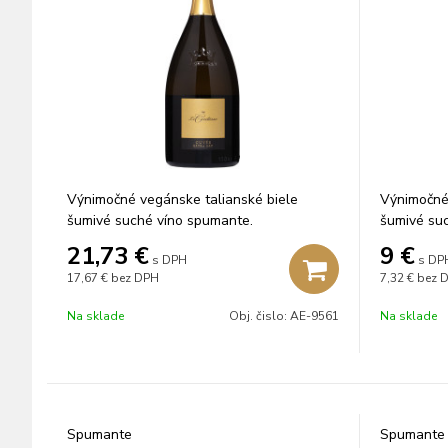
Výnimočné vegánske talianské biele
Výnimočné 
šumivé suché víno spumante.
šumivé su
21,73
€
9
€
s DPH
s DP
17,67 €
bez DPH
7,32 €
bez 
Na sklade
Obj. čislo:
AE-9561
Na sklade
Spumante
Spumante