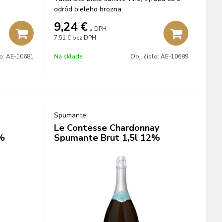
odrôd bieleho hrozna.
9,24
€
s DPH
7,51 €
bez DPH
lo:
AE-10681
Na sklade
Obj. čislo:
AE-10689
Spumante
o
Le Contesse Chardonnay
2%
Spumante Brut 1,5l 12%