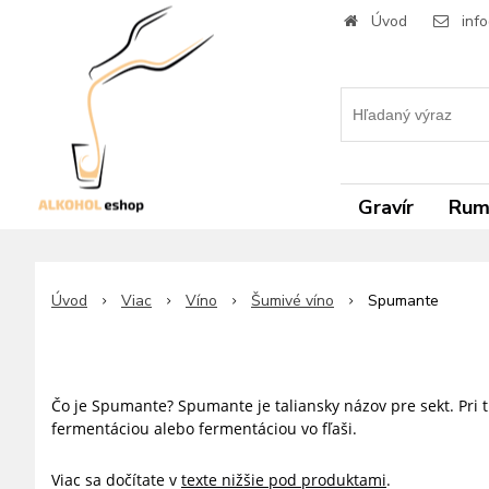
Úvod
inf
Gravír
Ru
Úvod
Viac
Víno
Šumivé víno
Spumante
Čo je Spumante? Spumante je taliansky názov pre sekt. Pri t
fermentáciou alebo fermentáciou vo fľaši.
Viac sa dočítate v
texte nižšie pod produktami
.