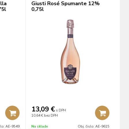
lla
Giusti Rosé Spumante 12%
75l
0,75l
13,09
€
s DPH
10,64 €
bez DPH
slo:
AE-9549
Na sklade
Obj. čislo:
AE-9615