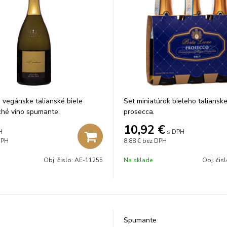
vegánske talianské biele
Set miniatúrok bieleho taliansk
ché víno spumante.
prosecca.
10,92
€
H
s DPH
DPH
8,88 €
bez DPH
Obj. čislo:
AE-11255
Na sklade
Obj. čis
Spumante