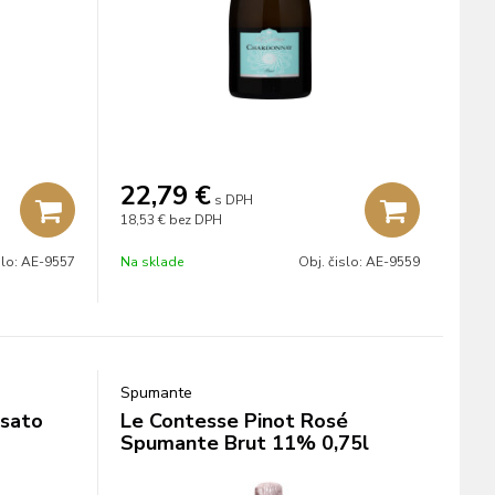
22,79
€
s DPH
18,53 €
bez DPH
slo:
AE-9557
Na sklade
Obj. čislo:
AE-9559
Spumante
osato
Le Contesse Pinot Rosé
Spumante Brut 11% 0,75l