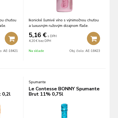
nou chuťou
Ikonické šumivé víno s výnimočnou chuťou
aše.
a luxusným ružovým dizajnom fľaše.
5,16
€
s DPH
4,20 €
bez DPH
lo:
AE-18421
Na sklade
Obj. čislo:
AE-18423
Spumante
Le Contesse BONNY Spumante
 0,2l
Brut 11% 0,75l