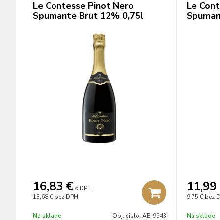
Le Contesse Pinot Nero
Le Cont
Spumante Brut 12% 0,75l
Spumant
16,83
€
11,99
s DPH
13,68 €
bez DPH
9,75 €
bez 
Na sklade
Obj. čislo:
AE-9543
Na sklade