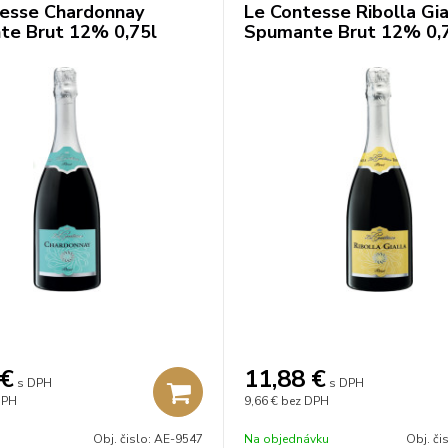
esse Chardonnay
Le Contesse Ribolla Gia
e Brut 12% 0,75l
Spumante Brut 12% 0,
€
11,88
€
s DPH
s DPH
DPH
9,66 €
bez DPH
Obj. čislo:
AE-9547
Na objednávku
Obj. či