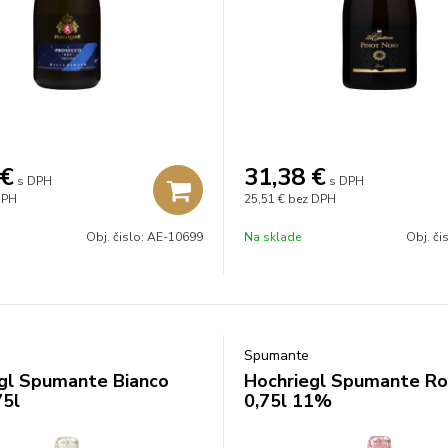
€
31,38
€
s DPH
s DPH
DPH
25,51 €
bez DPH
Obj. čislo:
AE-10699
Na sklade
Obj. či
Spumante
gl Spumante Bianco
Hochriegl Spumante R
5l
0,75l 11%