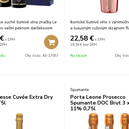
ske suché šumivé vína značky Le
Ikonické šumivé víno s výnimoč
vo veľmi peknom darčekovom
a luxusným ružovým dizajnom fľ
€
22,58
€
s DPH
s DPH
 DPH
18,36 €
bez DPH
vku
Obj. čislo:
AE-17057
Na sklade
Obj. čis
Spumante
esse Cuvée Extra Dry
Porta Leone Prosecco
5l
Spumante DOC Brut 3 x
11% 0,75l