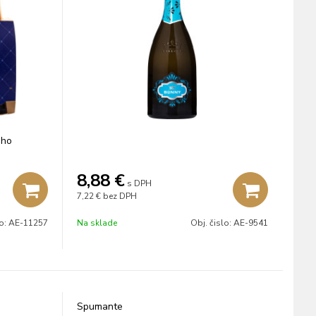
eho
8,88
€
s DPH
7,22 €
bez DPH
lo:
AE-11257
Na sklade
Obj. čislo:
AE-9541
Spumante