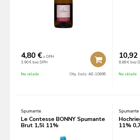
4,80
€
10,92
s DPH
3,90 €
bez DPH
8,88 €
bez 
Na sklade
Obj. čislo:
AE-10695
Na sklade
Spumante
Spumante
Le Contesse BONNY Spumante
Hochrie
Brut 1,5l 11%
11% 0,7