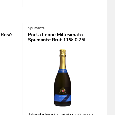
Spumante
 Rosé
Porta Leone Millesimato
Spumante Brut 11% 0,75l
Talianske biele šumivé víno, vyrába sa z