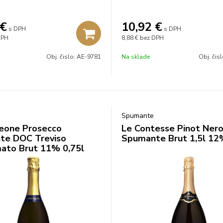
€
10,92
€
s DPH
s DPH
DPH
8,88 €
bez DPH
Obj. čislo:
AE-9781
Na sklade
Obj. čis
Spumante
eone Prosecco
Le Contesse Pinot Ner
te DOC Treviso
Spumante Brut 1,5l 1
mato Brut 11% 0,75l