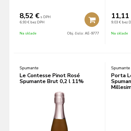
8,52
€
11,11
s DPH
6,93 €
bez DPH
9,03 €
bez 
Na sklade
Obj. čislo:
AE-9777
Na sklade
Spumante
Spumante
Le Contesse Pinot Rosé
Porta L
Spumante Brut 0,2 l 11%
Spuman
Millesi