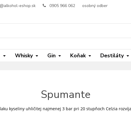
o@alkohol-eshop.sk
0905 966 062
osobný odber
m
Whisky
Gin
Koňak
Destiláty
Spumante
laku kyseliny uhličitej najmenej 3 bar pri 20 stupňoch Celzia rozví