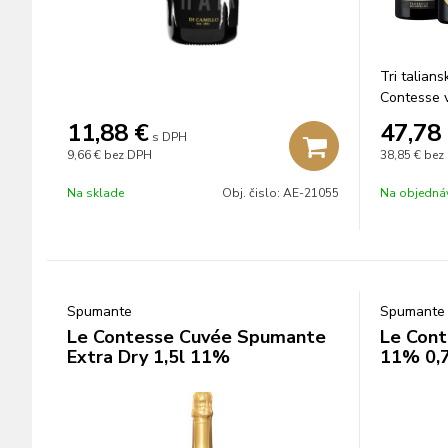
Tri talian
Contesse 
obale.
11,88
€
47,78
s DPH
9,66 €
bez DPH
38,85 €
bez
Na sklade
Obj. čislo:
AE-21055
Na objedná
Spumante
Spumante
Le Contesse Cuvée Spumante
Le Cont
Extra Dry 1,5l 11%
11% 0,7